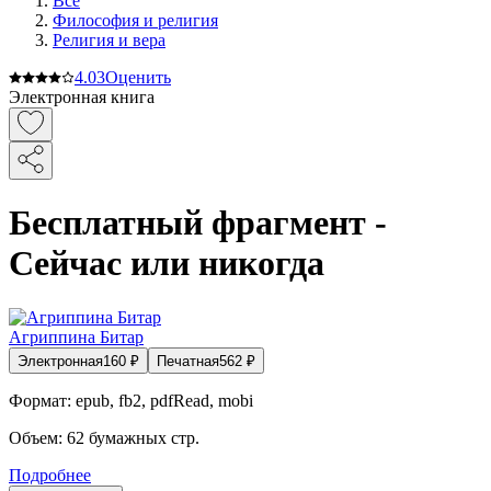
Все
Философия и религия
Религия и вера
4.0
3
Оценить
Электронная книга
Бесплатный фрагмент -
Сейчас или никогда
Агриппина Битар
Электронная
160
₽
Печатная
562
₽
Формат:
epub, fb2, pdfRead, mobi
Объем:
62
бумажных стр.
Подробнее