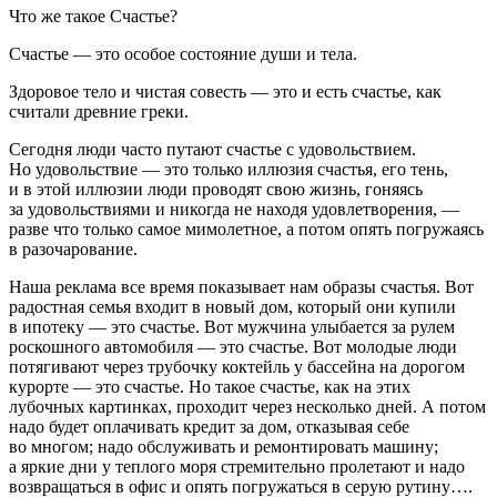
Что же такое Счастье?
Счастье — это особое состояние души и тела.
Здоровое тело и чистая совесть — это и есть счастье, как
считали древние греки.
Сегодня люди часто путают счастье с удовольствием.
Но удовольствие — это только иллюзия счастья, его тень,
и в этой иллюзии люди проводят свою жизнь, гоняясь
за удовольствиями и никогда не находя удовлетворения, —
разве что только самое мимолетное, а потом опять погружаясь
в разочарование.
Наша реклама все время показывает нам образы счастья. Вот
радостная семья входит в новый дом, который они купили
в ипотеку — это счастье. Вот мужчина улыбается за рулем
роскошного автомобиля — это счастье. Вот молодые люди
потягивают через трубочку коктейль у бассейна на дорогом
курорте — это счастье. Но такое счастье, как на этих
лубочных картинках, проходит через несколько дней. А потом
надо будет оплачивать кредит за дом, отказывая себе
во многом; надо обслуживать и ремонтировать машину;
а яркие дни у теплого моря стремительно пролетают и надо
возвращаться в офис и опять погружаться в серую рутину….