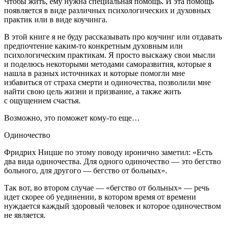
Чтобы жить, ему нужна специальная помощь. И эта помощь
появляется в виде различных психологических и духовных
практик или в виде коучинга.
В этой книге я не буду рассказывать про коучинг или отдавать
предпочтение каким-то конкретным духовным или
психологическим практикам. Я просто выскажу свои мысли
и поделюсь некоторыми методами саморазвития, которые я
нашла в разных источниках и которые помогли мне
избавиться от страха смерти и одиночества, позволили мне
найти свою цель жизни и призвание, а также жить
с ощущением счастья.
Возможно, это поможет кому-то еще…
Одиночество
Фридрих Ницше по этому поводу иронично заметил: «Есть
два вида одиночества. Для одного одиночество — это бегство
больного, для другого — бегство от больных».
Так вот, во втором случае — «бегство от больных» — речь
идет скорее об уединении, в котором время от времени
нуждается каждый здоровый человек и которое одиночеством
не является.