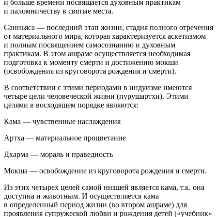
и больше времени посвящается духовным практикам
и паломничеству в святые места.
Санньяса
— последний этап жизни, стадия полного отречения
от материального мира, которая характеризуется аскетизмом
и полным посвящением самосознанию и духовным
практикам. В этом ашраме осуществляется необходимая
подготовка к моменту смерти и достижению мокши
(освобождения из круговорота рождения и смерти).
В соответствии с этими периодами в индуизме имеются
четыре цели человеческой жизни (пурушартхи). Этими
целями в восходящем порядке являются:
Кама
— чувственные наслаждения
Артха
— материальное процветание
Дхарма
— мораль и праведность
Мокша
— освобождение из круговорота рождения и смерти.
Из этих четырех целей самой низшей является кама, т.к. она
доступна и животным. И осуществляется кама
в определенный период жизни (во втором ашраме) для
проявления супружеской любви и рождения детей («учебник»