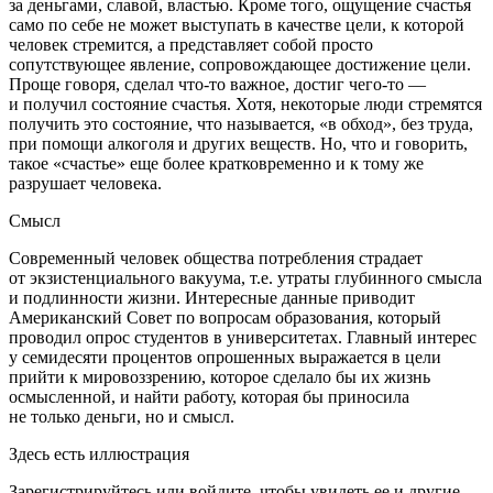
за деньгами, славой, властью. Кроме того, ощущение счастья
само по себе не может выступать в качестве цели, к которой
человек стремится, а представляет собой просто
сопутствующее явление, сопровождающее достижение цели.
Проще говоря, сделал что-то важное, достиг чего-то —
и получил состояние счастья. Хотя, некоторые люди стремятся
получить это состояние, что называется, «в обход», без труда,
при помощи алкоголя и других веществ. Но, что и говорить,
такое «счастье» еще более кратковременно и к тому же
разрушает человека.
Смысл
Современный человек общества потребления страдает
от экзистенциального вакуума, т.е. утраты глубинного смысла
и подлинности жизни. Интересные данные приводит
Американский Совет по вопросам образования, который
проводил опрос студентов в университетах. Главный интерес
у семидесяти процентов опрошенных выражается в цели
прийти к мировоззрению, которое сделало бы их жизнь
осмысленной, и найти работу, которая бы приносила
не только деньги, но и смысл.
Здесь есть иллюстрация
Зарегистрируйтесь или войдите, чтобы увидеть ее и другие