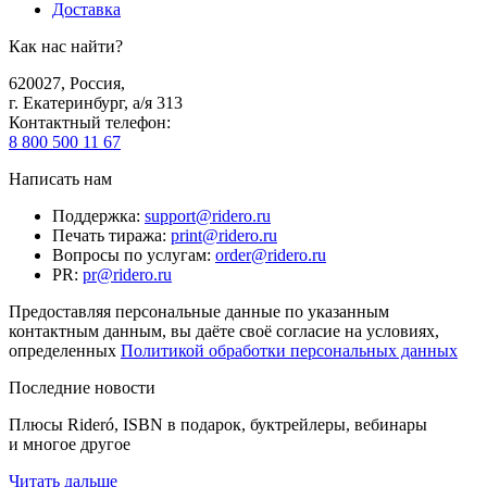
Доставка
Как нас найти?
620027
,
Россия
,
г. Екатеринбург, а/я 313
Контактный телефон
:
8 800 500 11 67
Написать нам
Поддержка
:
support@ridero.ru
Печать тиража
:
print@ridero.ru
Вопросы по услугам
:
order@ridero.ru
PR
:
pr@ridero.ru
Предоставляя персональные данные по указанным
контактным данным, вы даёте своё согласие на условиях,
определенных
Политикой обработки персональных данных
Последние новости
Плюсы Rideró, ISBN в подарок, буктрейлеры, вебинары
и многое другое
Читать дальше