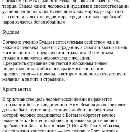
Согласно Торе Всевышний создал человека в качестве со-
творца. Смысл жизни человека в иудаизме в способствовании
установлению царства Всевышнего над миром, раскрытию
его света для всех народов мира, среди которых еврейский
народ является богоизбранным.
Буддизм
Согласно учению Будды неотъемлемым свойством жизни
каждого человека является страдание, а смысл и высшая цель
жизни состоит в прекращении страдания. Источником
страдания являются человеческие желания.
Прекратить страдание считается возможным только
по достижению особого невыразимого состоянии
просветления — нирваны, в котором полностью отсутствуют
желания, а значит и страдание.
Христианство
В христианстве цель человеческой жизни выражается
в познании Бога и соединении с Ним. Земная жизнь человека
должна быть путем возрастания в любви, посредством
которой человек соединяется с Богом и обретает вечное
блаженство.
«Бог есть любовь, и пребывающий в любви
пребывает в Боге, и Бог в нем»
(1 Ин. 4,8) Таким образом,
смысл жизни христианина — это любовь к Богу, которая