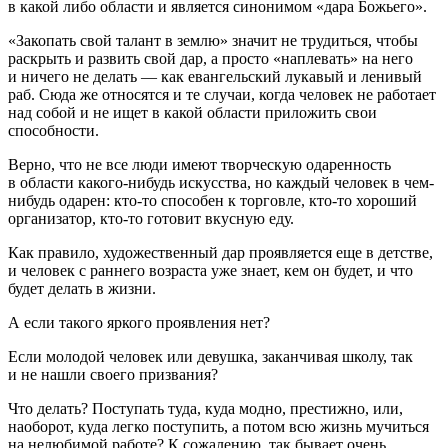
в какой либо области и является синонимом «дара Божьего».
«Закопать свой талант в землю» значит не трудиться, чтобы
раскрыть и развить свой дар, а просто «наплевать» на него
и ничего не делать — как евангельский лукавый и ленивый
раб. Сюда же относятся и те случаи, когда человек не работает
над собой и не ищет в какой области приложить свои
способности.
Верно, что не все люди имеют творческую одаренность
в области какого-нибудь искусства, но каждый человек в чем-
нибудь одарен: кто-то способен к торговле, кто-то хороший
организатор, кто-то готовит вкусную еду.
Как правило, художественный дар проявляется еще в детстве,
и человек с раннего возраста уже знает, кем он будет, и что
будет делать в жизни.
А если такого яркого проявления нет?
Если молодой человек или девушка, заканчивая школу, так
и не нашли своего призвания?
Что делать? Поступать туда, куда модно, престижно, или,
наоборот, куда легко поступить, а потом всю жизнь мучиться
на нелюбимой работе? К сожалению, так бывает очень