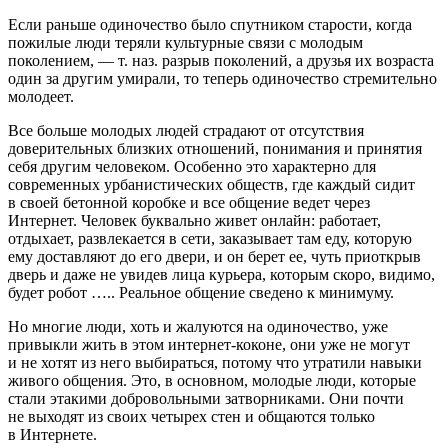
Если раньше одиночество было спутником старости, когда
пожилые люди теряли культурные связи с молодым
поколением, — т. наз. разрыв поколений, а друзья их возраста
один за другим умирали, то теперь одиночество стремительно
молодеет.
Все больше молодых людей страдают от отсутствия
доверительных близких отношений, понимания и принятия
себя другим человеком. Особенно это характерно для
современных урбанистических обществ, где каждый сидит
в своей бетонной коробке и все общение ведет через
Интернет. Человек буквально живет онлайн: работает,
отдыхает, развлекается в сети, заказывает там еду, которую
ему доставляют до его двери, и он берет ее, чуть приоткрыв
дверь и даже не увидев лица курьера, которым скоро, видимо,
будет робот ….. Реальное общение сведено к минимуму.
Но многие люди, хоть и жалуются на одиночество, уже
привыкли жить в этом интернет-коконе, они уже не могут
и не хотят из него выбираться, потому что утратили навыки
живого общения. Это, в основном, молодые люди, которые
стали этакими добровольными затворниками. Они почти
не выходят из своих четырех стен и общаются только
в Интернете.