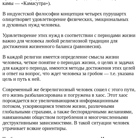
камы — «Камасутра»).
В индуистской философии концепция четырех пурушартх
олицетворяет удовлетворение физических, эмоциональных
и духовных нужд человека.
Удовлетворение этих нужд в соответствии с периодами жизни
важно для человека любой религиозной традиции для
достижения жизненного баланса (равновесия).
В каждой религии имеется определение смысла жизни
человека, четкое понятие о периодах жизни, о целях и задачах
для каждого периода, имеются методы достижения этих целей
и ответ на вопрос, что ждет человека за гробом — т.е. указана
цель и путь к ней.
Современный же безрелигиозный человек сошел с этого пути,
его жизнь разбалансирована и погружена в хаос. Этот хаос
порождается все увеличивающимся информационным
потоком, ускоряющимся темпом жизни, различными
глобальными страхами, а также беспорядочными желаниями,
навязанными обществом потребления и многочисленными
деструктивными зависимостями. В такой ситуации человек
утрачивает всякие ориентиры.