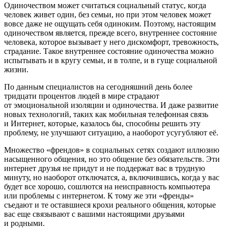
Одиночеством может считаться социальный статус, когда
человек живет один, без семьи, но при этом человек может
вовсе даже не ощущать себя одиноким. Поэтому, настоящим
одиночеством является, прежде всего, внутреннее состояние
человека, которое вызывает у него дискомфорт, тревожность,
страдание. Такое внутреннее состояние одиночества можно
испытывать и в кругу семьи, и в толпе, и в гуще социальной
жизни.
По данным специалистов на сегодняшний день более
тридцати процентов людей в мире страдают
от эмоциональной изоляции и одиночества. И даже развитие
новых технологий, таких как мобильная телефонная связь
и Интернет, которые, казалось бы, способны решить эту
проблему, не улучшают ситуацию, а наоборот усугубляют её.
Множество «френдов» в социальных сетях создают иллюзию
насыщенного общения, но это общение без обязательств. Эти
интернет друзья не придут и не поддержат вас в трудную
минуту, но наоборот отключатся, а, включившись, когда у вас
будет все хорошо, сошлются на неисправность компьютера
или проблемы с интернетом. К тому же эти «френды»
съедают и те оставшиеся крохи реального общения, которые
вас еще связывают с вашими настоящими друзьями
и родными.