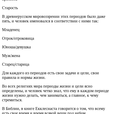
Старость
В древнерусском мировоззрении этих периодов было даже
пять, и человек именовался в соответствии с ними так:
Младенец
Отрок/отроковица
Юноша/девушка
Муж/жена
Старец/старица
Для каждого из периодов есть свои задачи и цели, свои
правила и нормы жизни.
Во всех религиях мира периоды жизни и цели ясно
определены, и человек четко знал, что ему в каждом периоде
жизни нужно делать, чем заниматься, а главное, к чему
стремиться.
В Библии, в книге Екклесиаста говорится о том, что всему
есть свое время и время всякой вещи под небом.