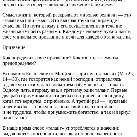
осуществляется через любовь и служение ближнему.
Смысл жизни, который раскрывают мировые религии — это
самый высший смысл. Это высшая точка на пирамиде
смыслов. Но пути к нему и его осуществление в течение
жизни могут быть разными. Каждому человеку нужно найти
свое уникальное призвание и цели для каждого этапа жизни.
Призвание
Как определить свое призвание? Как узнать, к чему ты
предопределен?
Вспомним Евангелие от Матфея — притчу о талантах (Мф 25,
14—30), где говорится как некий господин, отправляясь
в далекую страну, дал своим трем рабам деньги — таланты.
Одному пять, второму два, а третьему один талант. Первые
два раба приумножили эти деньги и принесли господину,
когда тот вернулся, с прибылью. А третий раб — «лукавый
и ленивый» — пошел и закопал свой талант в землю
и не трудился, чтобы приумножить богатство, а так и вернул
один талант.
В наше время слово «талант» употребляется в значении
выдающиеся способности, высокая степень одаренности