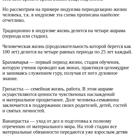
Но рассмотрим на примере индуизма периодизацию жизни
человека, т.к. в индуизме эта схема прописана наиболее
отчетливо.
Традиционно в индуизме жизнь делится на четыре ашрама
(периода или стадии).
Человеческая жизнь (продолжительность которой берется как
100 лет) делится на четыре равных периода по 25 лет каждый.
Брахмачарья
— первый период жизни, стадия обучения,
которую ученик проводит как монах, практикуя целомудрие
и занимаясь служением гуру, получая от него духовное
знание.
Грихастха
— семейная жизнь, работа. В этом ашраме
осуществляются ценности чувственных наслаждений
и материальное процветание. Долг человека-семьянина
заключается в поддержании своих родителей, детей, гостей
и святых личностей.
Ванапрастха
— уход от дел и подготовка к полному
отречению от материального мира. На этой стадии все
материальные обязанности передаются уже взрослым детям