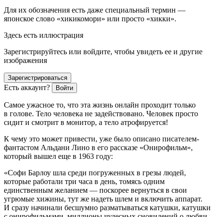
Для их обозначения есть даже специальный термин —
японское слово «хикикомори» или просто «хикки».
Здесь есть иллюстрация
Зарегистрируйтесь или войдите, чтобы увидеть ее и другие
изображения
Зарегистрироваться
Есть аккаунт?
Войти
Самое ужасное то, что эта жизнь онлайн проходит только
в голове. Тело человека не задействовано. Человек просто
сидит и смотрит в монитор, а тело атрофируется!
К чему это может привести, уже было описано писателем-
фантастом Альдани Лино в его рассказе «Онирофильм»,
который вышел еще в 1963 году:
«
Софи Барлоу шла среди погруженных в грезы людей,
которые работали три часа в день, томясь одним
единственным желанием — поскорее вернуться в свои
угрюмые хижины, тут же надеть шлем и включить аппарат.
И сразу начинали бесшумно разматываться катушки, катушки
с онирофильмами, миллионы чудесных сновидений о любви,