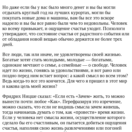
Но даже если бы у вас было много денег и вы бы могли
отдыхать круглый год на лучших курортах, могли бы
покупать новые дома и машины, вам бы все это вскоре
надоело и вы бы все равно были чем-то недовольны. Человек
ко всему привыкает, и ощущение счастья уходит. Психологи
утверждают, что состояние счастья от радостного события или
от обладания новой вещью обычно держится не более трех
дней.
Все люди, так или иначе, не удовлетворены своей жизнью.
Богатые хотят стать молодыми, молодые — богатыми,
одинокие мечтают о семье, а семейные — о свободе. Человек
идет по жизни, гоняясь за удовольствиями, и вот рано или
поздно перед ним встает вопрос: а какой смысл во всем этом?
Ведь когда-то все это кончится. Для чего я пришел в этот мир
и какова цель моей жизни?
Фридрих Ницше сказал: «Если есть «Зачем» жить, то можно
вынести почти любое «Как». Перефразируя это изречение,
можно сказать, что если не видишь смысла зачем живешь,
тогда начинаешь думать о том, как «провести» время жизни.
Если у человека нет смысла жизни, осуществление которого
сделало бы его счастливым, он пытается добиться ощущения
счастья, наполняя свою жизнь развлечениями или погоней