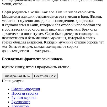
мощи, славе…
Софи родилась в колбе. Как все. Она не знала свою мать.
Миллионы женщин отправлялись раз в месяц в Банк Жизни,
миллионы мужчин доходили в сновидениях до оргазма
и сдавали семя в Банк, который вел отбор и использовал его
в соответствии со строгими законами генетики. Брак стал
архаическим институтом. Софи была дочерью сновидения
неизвестного и безымянного мужчины, который в своих
грезах обладал актрисой. Каждый мужчина старше сорока лет
мог быть ее отцом, каждая женщина от сорока
до восьмидесяти — матерью…
Бесплатный фрагмент закончился.
Купите книгу, чтобы продолжить чтение.
Электронная
160
₽
Печатная
562
₽
Наши услуги
Офлайн-продажи
Простая верстка
Ручная верстка
Буктрейлер
Корректор