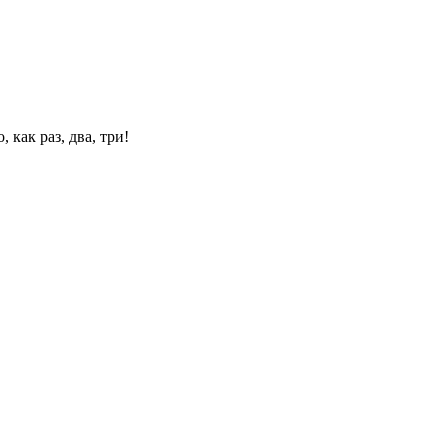
 как раз, два, три!