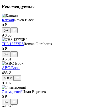
Рекомендуемые
Капкан
Raven Black
0
₽
0
₽
0.0
0
7H3 13773R5
Roman Ouroboros
0
₽
0
₽
5.0
1
ABC-Book
488
₽
488
₽
0.0
2
7 измерений
Иван Веричев
0
₽
0
₽
5.0
18