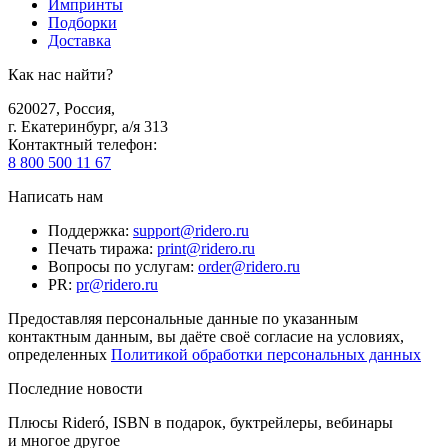
Импринты
Подборки
Доставка
Как нас найти?
620027
,
Россия
,
г. Екатеринбург, а/я 313
Контактный телефон
:
8 800 500 11 67
Написать нам
Поддержка
:
support@ridero.ru
Печать тиража
:
print@ridero.ru
Вопросы по услугам
:
order@ridero.ru
PR
:
pr@ridero.ru
Предоставляя персональные данные по указанным
контактным данным, вы даёте своё согласие на условиях,
определенных
Политикой обработки персональных данных
Последние новости
Плюсы Rideró, ISBN в подарок, буктрейлеры, вебинары
и многое другое