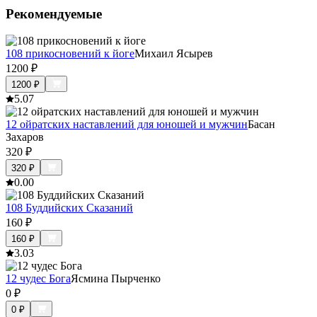
Рекомендуемые
108 прикосновений к йоге
Михаил Ясырев
1200
₽
1200
₽
5.0
7
12 ойратских наставлений для юношей и мужчин
Басан
Захаров
320
₽
320
₽
0.0
0
108 Буддийских Сказаний
160
₽
160
₽
3.0
3
12 чудес Бога
Ясмина Пырченко
0
₽
0
₽