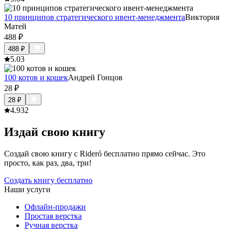
10 принципов стратегического ивент-менеджмента
Виктория
Матей
488
₽
488
₽
5.0
3
100 котов и кошек
Андрей Гонцов
28
₽
28
₽
4.9
32
Издай свою книгу
Создай свою книгу с Rideró бесплатно прямо сейчас. Это
просто, как раз, два, три!
Создать книгу бесплатно
Наши услуги
Офлайн-продажи
Простая верстка
Ручная верстка