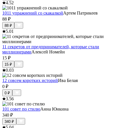
4.5
2
1011 упражнений со скакалкой
Артем Патрикеев
88
₽
88
₽
5.0
1
11 секретов от предпринимателей, которые стали
миллионерами
Алексей Номейн
15
₽
15
₽
0.0
3
12 совсем коротких историй
Ива Белая
0
₽
0
₽
3.5
6
101 совет по стилю
Анна Юнкина
340
₽
340
₽
5.0
4