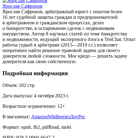
Ярослав Сафронов
Ярослав Сафронов, арбитражный юрист с опытом более
16 лет судебной защиты граждан и предпринимателей
в арбитражном и гражданском процессах, делах
о банкротстве, в оспаривании сделок с недвижимым
имуществом. Автор 8 научных статей по теме банкротства
и недвижимости, ведущий экспертного блога в TenChat. Опыт
работы судьей в арбитраже (2015—2019 г.г.) позволяет
оперативно найти решение правовой задачи для своего
доверителя любой сложности. Мое кредо — решить задачу
доверителя как свою собственную.
Подробная информация
Объем:
102
стр.
Дата выпуска:
4 октября 2023 г.
Возрастное ограничение:
12
+
В магазинах:
Amazon
Wildberries
ЛитРес
Формат:
epub, fb2, pdfRead, mobi
ISBN:
978-5-0060-6647-2