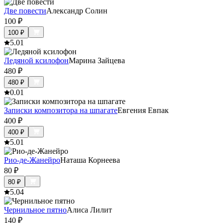
Две повести
Александр Солин
100
₽
100
₽
5.0
1
Ледяной ксилофон
Марина Зайцева
480
₽
480
₽
0.0
1
Записки композитора на шпагате
Евгения Евпак
400
₽
400
₽
5.0
1
Рио-де-Жанейро
Наташа Корнеева
80
₽
80
₽
5.0
4
Чернильное пятно
Алиса Лилит
140
₽