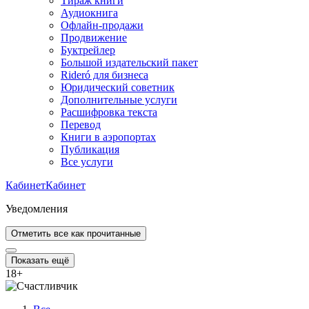
Тираж книги
Аудиокнига
Офлайн-продажи
Продвижение
Буктрейлер
Большой издательский пакет
Rideró для бизнеса
Юридический советник
Дополнительные услуги
Расшифровка текста
Перевод
Книги в аэропортах
Публикация
Все услуги
Кабинет
Кабинет
Уведомления
Отметить все как прочитанные
Показать ещё
18
+