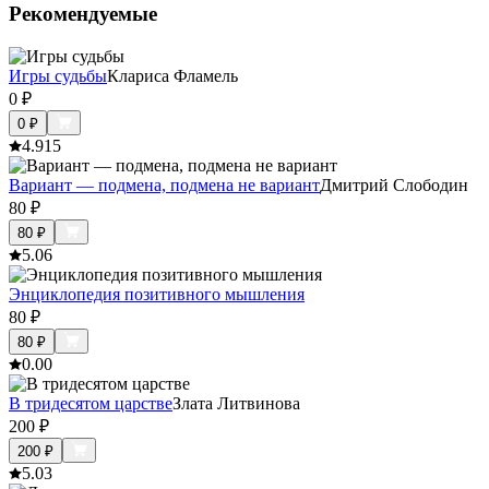
Рекомендуемые
Игры судьбы
Клариса Фламель
0
₽
0
₽
4.9
15
Вариант — подмена, подмена не вариант
Дмитрий Слободин
80
₽
80
₽
5.0
6
Энциклопедия позитивного мышления
80
₽
80
₽
0.0
0
В тридесятом царстве
Злата Литвинова
200
₽
200
₽
5.0
3