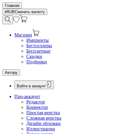
Главная
RUB
Сменить валюту
Магазин
Импринты
Бестселлеры
Бесплатные
Скидки
Подборки
Автору
Войти в аккаунт
Про-аккаунт
Редактор
Корректор
Простая верстка
Сложная верстка
Дизайн обложки
Иллюстрации