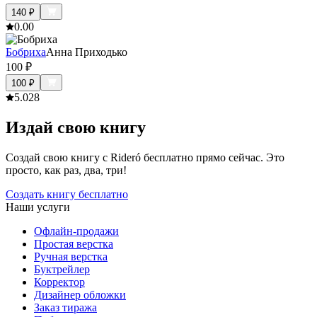
140
₽
0.0
0
Бобриха
Анна Приходько
100
₽
100
₽
5.0
28
Издай свою книгу
Создай свою книгу с Rideró бесплатно прямо сейчас. Это
просто, как раз, два, три!
Создать книгу бесплатно
Наши услуги
Офлайн-продажи
Простая верстка
Ручная верстка
Буктрейлер
Корректор
Дизайнер обложки
Заказ тиража