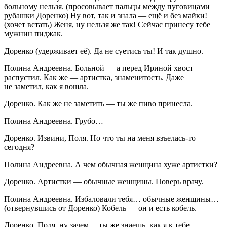
больному нельзя. (
просовывает пальцы между пуговицами
рубашки Доренко
) Ну вот, так и знала — ещё и без майки!
(
хочет встать
) Женя, ну нельзя же так! Сейчас принесу тебе
мужнин пиджак.
Доренко
(
удерживает её
). Да не суетись ты! И так душно.
Полина Андреевна
. Больной — а перед Ириной хвост
распустил. Как же — артистка, знаменитость. Даже
не заметил, как я вошла.
Доренко
. Как же не заметить — ты же пиво принесла.
Полина Андреевна
. Грубо…
Доренко
. Извини, Поля. Но что ты на меня взъелась-то
сегодня?
Полина Андреевна
. А чем обычная женщина хуже артистки?
Доренко
. Артистки — обычные женщины. Поверь врачу.
Полина Андреевна.
Избаловали тебя… обычные женщины…
(
отвернувшись от Доренко
) Кобель — он и есть кобель.
Доренко
. Поля, ну зачем… ты же знаешь, как я к тебе