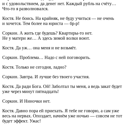
и с удовольствием, да денег нет. Каждый рубль на счёту…
Что-то я разволновался.
Костя
. Не боись. На крайняк, не буду учиться — не очень
и хочется. Тем более на юриста — бр-р!
Соркин
. А жить где будешь? Квартиры-то нет.
Не у матери же… А здесь зимой волки воют.
Костя
. Да уж… она меня и не возьмёт.
Соркин
. Проблема… Надо с ней поговорить.
Костя
. Только не сегодня, ладно?
Соркин
. Завтра. И лучше без твоего участия.
Костя
. Да ради Бога. Ой! Заболтал ты меня, а ведь закат будет
уже через минут пятнадцать!
Соркин
. И Ниночки нет.
Костя
. Давно пора ей приехать. Я тебе не говорю, а сам уже
весь на нервах. Опоздает, начнём уже ночью — совсем не тот
будет эффект. Ужас!