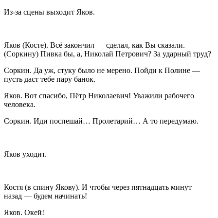
Из-за сцены выходит Яков.
Яков
(Косте). Всё закончил — сделал, как Вы сказали.
(
Соркину
) Пивка бы, а, Николай Петрович? За ударный труд?
Соркин
. Да уж, стуку было не мерено. Пойди к Полине —
пусть даст тебе пару банок.
Яков
. Вот спасибо, Пётр Николаевич! Уважили рабочего
человека.
Соркин
. Иди поспешай… Пролетарий… А то передумаю.
Яков уходит.
Костя
(в спину Якову). И чтобы через пятнадцать минут
назад — будем начинать!
Яков
. Окей!