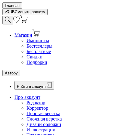
Главная
RUB
Сменить валюту
Магазин
Импринты
Бестселлеры
Бесплатные
Скидки
Подборки
Автору
Войти в аккаунт
Про-аккаунт
Редактор
Корректор
Простая верстка
Сложная верстка
Дизайн обложки
Иллюстрации