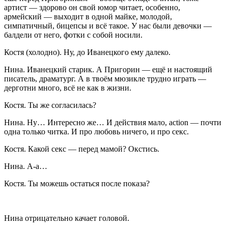
артист — здорово он свой юмор читает, особенно,
армейский — выходит в одной майке, молодой,
симпатичный, бицепсы и всё такое. У нас были девочки —
балдели от него, фотки с собой носили.
Костя
(
холодно
). Ну, до Иванецкого ему далеко.
Нина
. Иванецкий старик. А Пригорин — ещё и настоящий
писатель, драматург. А в твоём мюзикле трудно играть —
дерготни много, всё не как в жизни.
Костя
. Ты же согласилась?
Нина
. Ну… Интересно же… И действия мало, action — почти
одна только читка. И про любовь ничего, и про
секс
.
Костя
. Какой
секс
— перед мамой? Окстись.
Нина
. А-а…
Костя
. Ты можешь остаться после показа?
Нина отрицательно качает головой.