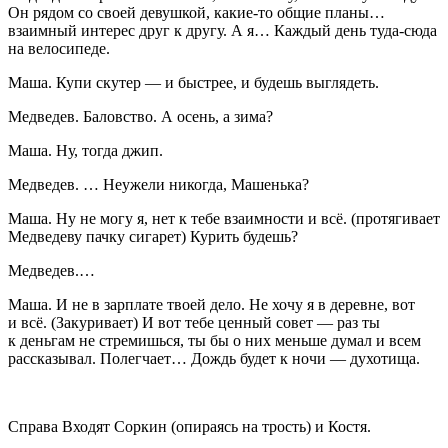
Он рядом со своей девушкой, какие-то общие планы…
взаимный интерес друг к другу. А я… Каждый день туда-сюда
на велосипеде.
Маша
. Купи скутер — и быстрее, и будешь выглядеть.
Медведев
. Баловство. А осень, а зима?
Маша
. Ну, тогда джип.
Медведев
. … Неужели никогда, Машенька?
Маша
. Ну не могу я, нет к тебе взаимности и всё. (
протягивает
Медведев
у пачку
сигар
ет
)
Курит
ь будешь?
Медведев
.…
Маша
. И не в зарплате твоей дело. Не хочу я в деревне, вот
и всё. (
Закуривает
) И вот тебе ценный совет — раз ты
к деньгам не стремишься, ты бы о них меньше думал и всем
рассказывал. Полегчает… Дождь будет к ночи — духотища.
Справа Входят Соркин (опираясь на трость) и Костя.