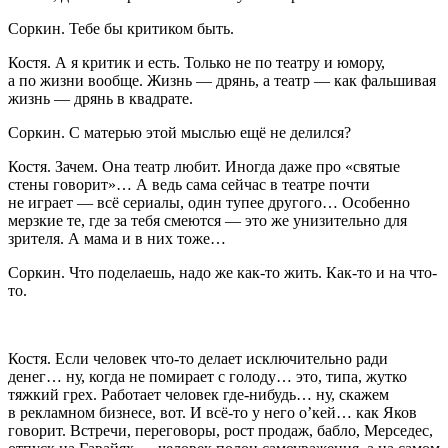
Соркин
. Тебе бы критиком быть.
Костя
. А я критик и есть. Только не по театру и юмору,
а по жизни вообще. Жизнь — дрянь, а театр — как фальшивая
жизнь — дрянь в квадрате.
Соркин
. С матерью этой мыслью ещё не делился?
Костя
. Зачем. Она театр любит. Иногда даже про «святые
стены говорит»… А ведь сама сейчас в театре почти
не играет — всё сериалы, один тупее другого… Особенно
мерзкие те, где за тебя смеются — это же унизительно для
зрителя. А мама и в них тоже…
Соркин
. Что поделаешь, надо же как-то жить. Как-то и на что-
то.
Костя
. Если человек что-то делает исключительно ради
денег… ну, когда не помирает с голоду… это, типа, жутко
тяжкий грех. Работает человек где-нибудь… ну, скажем
в рекламном бизнесе, вот. И всё-то у него о’кей… как Яков
говорит. Встречи, переговоры, рост продаж, бабло, Мерседес,