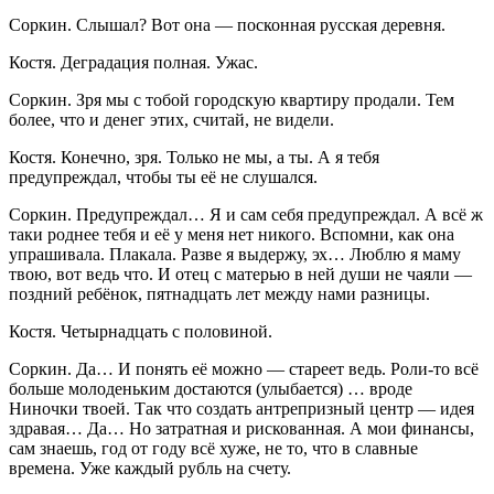
Соркин
. Слышал? Вот она — посконная русская деревня.
Костя
. Деградация полная. Ужас.
Соркин
. Зря мы с тобой городскую квартиру продали. Тем
более, что и денег этих, считай, не видели.
Костя
. Конечно, зря. Только не мы, а ты. А я тебя
предупреждал, чтобы ты её не слушался.
Соркин
. Предупреждал… Я и сам себя предупреждал. А всё ж
таки роднее тебя и её у меня нет никого. Вспомни, как она
упрашивала. Плакала. Разве я выдержу, эх… Люблю я маму
твою, вот ведь что. И отец с матерью в ней души не чаяли —
поздний ребёнок, пятнадцать лет между нами разницы.
Костя
. Четырнадцать с половиной.
Соркин
. Да… И понять её можно — стареет ведь. Роли-то всё
больше молоденьким достаются (улыбается) … вроде
Ниночки твоей. Так что создать антрепризный центр — идея
здравая… Да… Но затратная и рискованная. А мои финансы,
сам знаешь, год от году всё хуже, не то, что в славные
времена. Уже каждый рубль на счету.