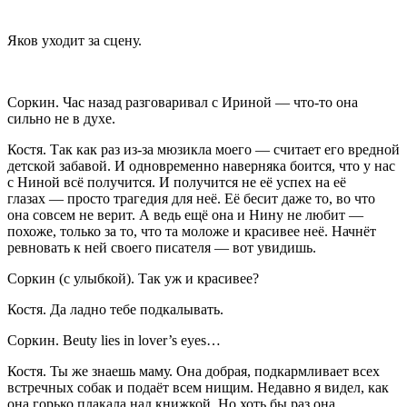
Яков уходит за сцену.
Соркин
. Час назад разговаривал с Ириной — что-то она
сильно не в духе.
Костя
. Так как раз из-за мюзикла моего — считает его вредной
детской забавой. И одновременно наверняка боится, что у нас
с Ниной всё получится. И получится не её успех на её
глазах — просто трагедия для неё. Её бесит даже то, во что
она совсем не верит. А ведь ещё она и Нину не любит —
похоже, только за то, что та моложе и красивее неё. Начнёт
ревновать к ней своего писателя — вот увидишь.
Соркин
(
с улыбкой
). Так уж и красивее?
Костя
. Да ладно тебе подкалывать.
Соркин
. Beuty lies in lover’s eyes…
Костя
. Ты же знаешь маму. Она добрая, подкармливает всех
встречных собак и подаёт всем нищим. Недавно я видел, как
она горько плакала над книжкой. Но хоть бы раз она