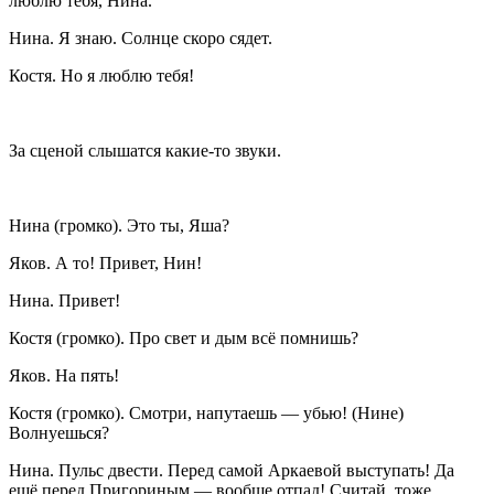
люблю тебя, Нина.
Нина
. Я знаю. Солнце скоро сядет.
Костя
. Но я люблю тебя!
За сценой слышатся какие-то звуки.
Нина
(
громко
). Это ты, Яша?
Яков
. А то! Привет, Нин!
Нина
. Привет!
Костя
(
громко
). Про свет и дым всё помнишь?
Яков
. На пять!
Костя
(
громко
). Смотри, напутаешь — убью! (
Нине
)
Волнуешься?
Нина
. Пульс двести. Перед самой Аркаевой выступать! Да
ешё перед Пригориным — вообще отпад! Считай, тоже