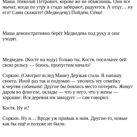
Маша
. Николай Петрович, корове же не объяснишь. Они все
мычат, когда по утру в стадо забирают, радуются. А отцу… ну
его! Сами скажите! (
Медведев
у
) Пойдём, Сёма!
Маша демонстративно берёт
Медведев
а под руку и они
уходят.
Медведев
. (
Косте
на ходу
) Только ты, Костя, посильнее бей
свою рельсу — боюсь, пропустим начало!
Соркин
. (
Смотрит вслед Маше
) Дерзкая стала. В папашу
своего. Иной раз так и подумаю — уволить эту семейку
к чертям собачьим! Другие бы боялись место потерять. Живут
даром во флигеле, оклады — что у него, что у жены —
хорошие. Вся деревня им завидует — сам говорил.
Костя
. Ну и?
Соркин
. Ну и… Вроде уж привык к ним. Другие-то, новые
как бы ещё и похуже не были.