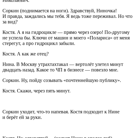
Николаевич.
Соркин
(
поднимается на ноги
). Здравствуй, Ниночка!
И правда, заждались мы тебя. Я ведь тоже переживал. Но что
за вид?
Костя
. А я на гидроцикле — прямо через озеро! По-другому
не успела бы. Ключи от машин и моего «Полариса» от меня
стерегут, а про гидроцикл забыли.
Костя
. А как же отец?
Нина.
В Москву утрахтахтакал — вертолёт улетел минут
двадцать назад. Какое то ЧП в бизнесе — повезло мне.
Соркин
. Ну, пойду созывать «почтеннейшую публику».
Костя
. Скажи, через пять минут.
Соркин уходит, что-то напевая. Костя подходит к Нине
и берёт ей за руки.