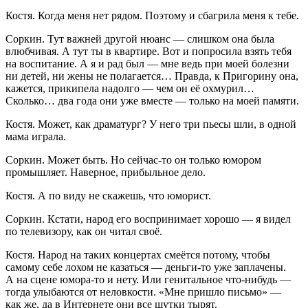
Костя
. Когда меня нет рядом. Поэтому и сбагрила меня к тебе.
Соркин
. Тут важней другой нюанс — слишком она была
влюбчивая. А тут ты в квартире. Вот и попросила взять тебя
на воспитание. А я и рад был — мне ведь при моей болезни
ни детей, ни жены не полагается… Правда, к Пригорину она,
кажется, прикипела надолго — чем он её охмурил…
Сколько… два года они уже вместе — только на моей памяти.
Костя
. Может, как драматург? У него три пьесы шли, в одной
мама играла.
Соркин
. Может быть. Но сейчас-то он только юмором
промышляет. Наверное, прибыльное дело.
Костя
. А по виду не скажешь, что юморист.
Соркин
. Кстати, народ его воспринимает хорошо — я видел
по телевизору, как он читал своё.
Костя
. Народ на таких концертах смеётся потому, чтобы
самому себе лохом не казаться — деньги-то уже заплачены.
А на сцене юмора-то и нету. Или генитальное что-нибудь —
тогда улыбаются от неловкости. «Мне пришло письмо» —
как же, да в Интернете они все шутки тырят.