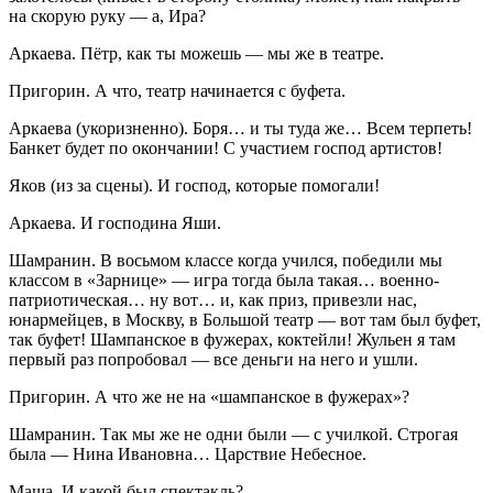
на скорую руку — а, Ира?
Аркаева.
Пётр, как ты можешь — мы же в театре.
Пригорин.
А что, театр начинается с буфета.
Аркаева
(
укоризненно
)
.
Боря… и ты туда же… Всем терпеть!
Банкет будет по окончании! С участием господ артистов!
Яков
(
из за сцены
)
.
И господ, которые помогали!
Аркаева.
И господина Яши.
Шамранин.
В восьмом классе когда учился, победили мы
классом в «Зарнице» — игра тогда была такая… военно-
патриотическая… ну вот… и, как приз, привезли нас,
юнармейцев, в Москву, в Большой театр — вот там был буфет,
так буфет!
Шампанск
ое в фужерах, коктейли! Жульен я там
первый раз попробовал — все деньги на него и ушли.
Пригорин.
А что же не на «
шампанск
ое в фужерах»?
Шамранин.
Так мы же не одни были — с училкой. Строгая
была — Нина Ивановна… Царствие Небесное.
Маша.
И какой был спектакль?