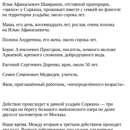
Илья Афанасьевич Шамранин
, отставной прапорщик,
«завхоз» у Соркина, проживает вместе с семьёй во флигеле
на территории усадьбы, около сорока лет.
Маша
, его дочь, восемнадцать лет, рослая, очень похожа
на Илью Афанасьевича.
Полина Андреевна
, его жена, около сорока лет.
Борис Алексеевич Пригорин
, писатель, немного моложе
Аркаевой, крепкого сложения, добродушного вида.
Евгений Сергеевич Доренко
, врач, около 50 лет.
Семен Семенович
Медведев
, учитель.
Яков
, приглашённый работник, «неопределённого возраста».
Действие происходит в дачной усадьбе Соркина — три
гектара на берегу большого живописного озера не далее
двухсот километров от Москвы.
Наше время. Между вторым и третьим действием проходит
два года. Возраст действующих лиц указан для первого