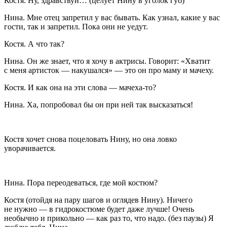
Костя
. Ну, здравствуй… (
целует Нину в уголок губ
)
Нина
. Мне отец запретил у вас бывать. Как узнал, какие у вас
гости, так и запретил. Пока они не уедут.
Костя
. А что так?
Нина
. Он же знает, что я хочу в актрисы. Говорит: «Хватит
с меня артисток — накушался» — это он про маму и мачеху.
Костя
. И как она на эти слова — мачеха-то?
Нина
. Ха, попробовал бы он при ней так высказаться!
Костя хочет снова поцеловать Нину, но она ловко
уворачивается.
Нина
. Пора переодеваться, где мой костюм?
Костя
(
отойдя на пару шагов
и оглядев Нину
). Ничего
не нужно — в гидрокостюме будет даже лучше! Очень
необычно и прикольно — как раз то, что надо. (
без паузы
) Я