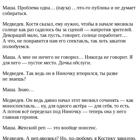
Маша
. Проблема одна… (
пауза
) …что-то публика и не думает
собираться.
Медведев
. Костя сказал, ему нужно, чтобы в начале мюзикла
солнце как раз садилось бы за сценой — напротив зрителей.
Декораций мало, так пусть, говорит, солнце поработает…
А что, не понравится нам его спектакль, так хоть закатом
полюбуемся.
Маша
. А мне он ничего не говорил… Никогда не говорит. Я
для него — пустое место. Дочка обслуги.
Медведев
. Так ведь он в Ниночку втюрился, ты разве
не знаешь?
Маша
. Знаю…
Медведев
. Он ведь давно начал этот мюзикл сочинять — как
моноспектакль… ну, для одного актёра — для себя, то есть.
А потом всё переделал под Ниночку — теперь она у него
главная
героин
я.
Маша
. Женский реп — это вообще нонсенс.
Медведев
. А реп-мюзикл? Но, по-любому, я Костику завидую.