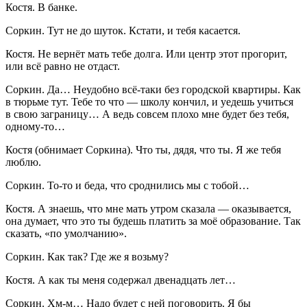
Костя
. В банке.
Соркин
. Тут не до шуток. Кстати, и тебя касается.
Костя
. Не вернёт мать тебе долга. Или центр этот прогорит,
или всё равно не отдаст.
Соркин
. Да… Неудобно всё-таки без городской квартиры. Как
в тюрьме тут. Тебе то что — школу кончил, и уедешь учиться
в свою заграницу… А ведь совсем плохо мне будет без тебя,
одному-то…
Костя
(обнимает Соркина). Что ты, дядя, что ты. Я же тебя
люблю.
Соркин
. То-то и беда, что сроднились мы с тобой…
Костя
. А знаешь, что мне мать утром сказала — оказывается,
она думает, что это ты будешь платить за моё образование. Так
сказать, «по умолчанию».
Соркин
. Как так? Где же я возьму?
Костя
. А как ты меня содержал двенадцать лет…
Соркин
. Хм-м… Надо будет с ней поговорить. Я бы