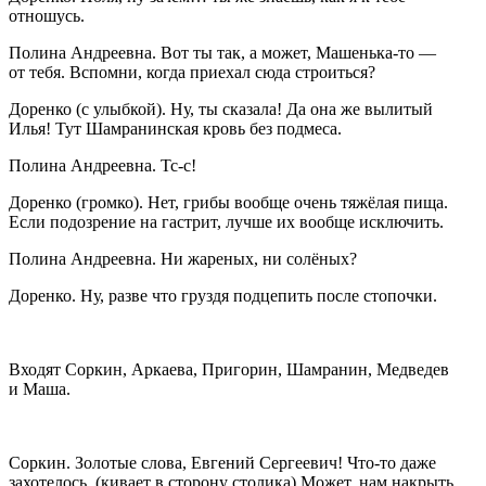
отношусь.
Полина Андреевна
. Вот ты так, а может, Машенька-то —
от тебя. Вспомни, когда приехал сюда строиться?
Доренко
(
с улыбкой
). Ну, ты сказала! Да она же вылитый
Илья! Тут Шамранинская кровь без подмеса.
Полина Андреевна
. Тс-с!
Доренко
(
громко
). Нет, грибы вообще очень тяжёлая пища.
Если подозрение на гастрит, лучше их вообще исключить.
Полина Андреевна
. Ни жареных, ни солёных?
Доренко
. Ну, разве что груздя подцепить после стопочки.
Входят Соркин, Аркаева, Пригорин, Шамранин,
Медведев
и Маша.
Соркин
. Золотые слова, Евгений Сергеевич! Что-то даже
захотелось. (
кивает в сторону столика
) Может, нам накрыть