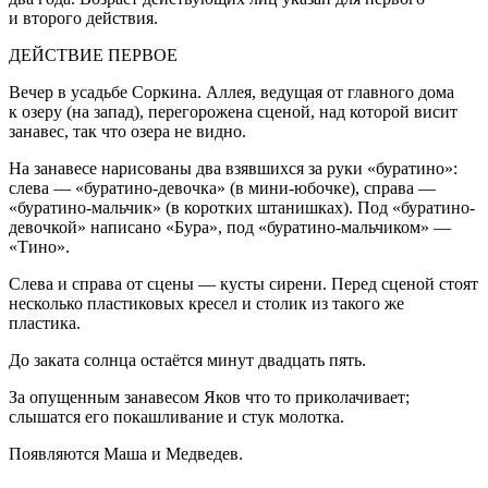
и второго действия.
ДЕЙСТВИЕ ПЕРВОЕ
Вечер в усадьбе Соркина. Аллея, ведущая от главного дома
к озеру (на запад), перегорожена сценой, над которой висит
занавес, так что озера не видно.
На занавесе нарисованы два взявшихся за руки «буратино»:
слева — «буратино-девочка» (в мини-юбочке), справа —
«буратино-мальчик» (в коротких штанишках). Под «буратино-
девочкой» написано «Бура», под «буратино-мальчиком» —
«Тино».
Слева и справа от сцены — кусты сирени. Перед сценой стоят
несколько пластиковых кресел и столик из такого же
пластика.
До заката солнца остаётся минут двадцать пять.
За опущенным занавесом Яков что то приколачивает;
слышатся его покашливание и стук молотка.
Появляются Маша и
Медведев
.