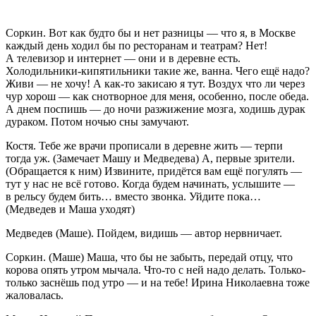
Соркин
. Вот как будто бы и нет разницы — что я, в Москве
каждый день ходил бы по ресторанам и театрам? Нет!
А телевизор и интернет — они и в деревне есть.
Холодильники-кипятильники такие же, ванна. Чего ещё надо?
Живи — не хочу! А как-то закисаю я тут. Воздух что ли через
чур хорош — как снотворное для меня, особенно, после обеда.
А днем поспишь — до ночи разжижение мозга, ходишь дурак
дураком. Потом ночью сны замучают.
Костя
. Тебе же врачи прописали в деревне жить — терпи
тогда уж. (
Замечает Машу и
Медведев
а
) А, первые зрители.
(
Обращается к ним
) Извините, придётся вам ещё погулять —
тут у нас не всё готово. Когда будем начинать, услышите —
в рельсу будем бить… вместо звонка. Уйдите пока…
(
Медведев
и Маша уходят
)
Медведев
(
Маше
). Пойдем, видишь — автор нервничает.
Соркин
. (
Маше
) Маша, что бы не забыть, передай отцу, что
корова опять утром мычала. Что-то с ней надо делать. Только-
только заснёшь под утро — и на тебе! Ирина Николаевна тоже
жаловалась.