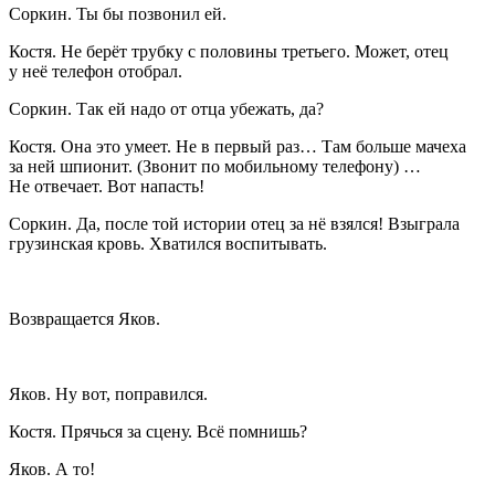
Соркин
. Ты бы позвонил ей.
Костя
. Не берёт трубку с половины третьего. Может, отец
у неё телефон отобрал.
Соркин
. Так ей надо от отца убежать, да?
Костя
. Она это умеет. Не в первый раз… Там больше мачеха
за ней шпионит. (
Звонит по мобильному телефону
) …
Не отвечает. Вот напасть!
Соркин
. Да, после той истории отец за нё взялся! Взыграла
грузинская кровь. Хватился воспитывать.
Возвращается Яков.
Яков.
Ну вот, поправился.
Костя
. Прячься за сцену. Всё помнишь?
Яков.
А то!