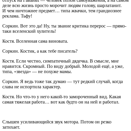
отпуск на Гавайях — человек полон самоуважения, а на самом
деле всю жизнь просто морочит людям голову, шарлатанит.
И чем ничтожнее предмет… типа жвачки, тем грандиознее
реклама. Тьфу!
Соркин
. Вот это да! Ну, ты звание критика перерос — прямо-
таки вселенский хулитель!
Костя
. Вселенная сама виновата.
Соркин
. Костик, а как тебе писатель?
Костя
. Если честно, симпатичный дядечка. В смысле, мне
нравится. Скромный. По виду добрый. Молодой ещё, а уже,
типа, «звезда» — не похуже мамы.
Соркин
. Я ведь тоже так думаю — тут редкий случай, когда
слава не испортила характер.
Костя
. Но что-то у него какой-то замороченный вид. Какая
самая тяжелая работа… вот как будто он на ней и работал.
Слышен усиливающийся звук мотора. Потом он резко
затихает.