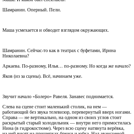
Шамранин.
Оперный. Пели.
Маша усмехается и обводит взглядом окружающих.
Шамранин.
Сейчас-то как в театрах с буфетами, Ирина
Николаевна?
Аркаева.
По-разному, Илья… по-разному. Но когда же начало?
Яков
(
из за сцены
)
.
Всё, начинаем уже.
Звучит начало «Болеро» Равеля. Занавес поднимается.
Слева на сцене стоит маленький столик, на нем —
работающий без звука телевизор, перевернутый вверх ногами.
Справа — не вертикально, на одном из своих углов стоит
раскрытый старый холодильник — внутри него примостилась
Нина (в гидрокостюме). Через всю сцену натянута
верёвк
а,
на ней висят на прищепках брюки и юбка. Над авансценой