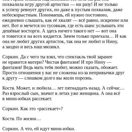
похвалила игру другой артистки — ни разу! И не только
к успеху ревнует других, но даже к пустым похвалам, даже
небескорыстным. Понимаешь, ей нужно постоянно,
ежедневно слышать, как её хвалят — всё равно, искренне или
нет. Вот и мечется по тусовкам, где есть шанс услышать эти
дешёвые восторги. А здесь ничего такого нет — вот она
и томится и на всех кидается. Зачем только приехала… И как
она не любит других артисток, так она не любит и Нину,
а заодно и весь наш мюзикл.
Соркин
. Да с чего ты взял, что спектакль твой заранее
не нравится матери? Чистая фантазия! И про Нину —
фантазия! Ведь мать тебя любит, можно сказать, обожает.
Просто отношения у вас не сложены из-за непривычки друг
к другу — слишком долго вы жили по
рознь
.
Костя
. Может, и любила… лет пятнадцать назад. А сейчас…
Раз взрослый сын, значит в летах уже женщина. А она всё
в мини-юбках рассекает.
Соркин
. Как это «рассекает»?
Костя
. По жизни…
Соркин
. А что, ей идут мини-юбки.