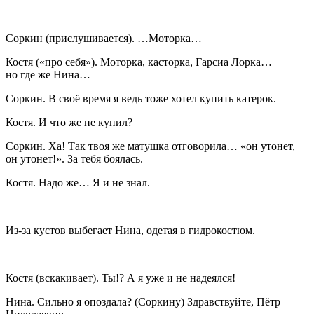
Соркин
(
прислушивается
). …Моторка…
Костя
(«
про себя»
). Моторка, касторка, Гарсиа Лорка…
но где же Нина…
Соркин
. В своё время я ведь тоже хотел купить катерок.
Костя
. И что же не купил?
Соркин
. Ха! Так твоя же матушка отговорила… «он утонет,
он утонет!». За тебя боялась.
Костя
. Надо же… Я и не знал.
Из-за кустов выбегает Нина, одетая в гидрокостюм.
Костя
(
вскакивает
). Ты!? А я уже и не надеялся!
Нина.
Сильно я опоздала? (
Соркину
) Здравствуйте, Пётр