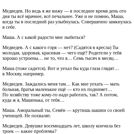
Медведев
. Но ведь я же вижу — в последнее время день ото
дня ты всё мрачнее, всё печальнее. Уже и не помню, Маша,
когда ты в последний раз улыбнулась. Совершенно замкнулась
в себе.
Маша
. А с какой радости мне лыбиться?
Медведев
. А с какого горя — нет? (
Садятся в кресла
) Ты
молодая, здоровая, красивая — чего ещё? Родители у тебя
хорошо устроены… не то, что я… Семь тысяч в месяц…
Маша
(
тоже садится
). Вот и уехал бы куда глаза глядят…
в Москву, например.
Медведев
. Заждались меня там… Как мне уехать — мать
больная, братья маленькие ещё — кто их поднимет…
По хозяйству тоже кому-то надо работать, так? А потом,
куда ж я, Машенька, от тебя…
Маша
. Аморальный ты, Семён — крутишь шашни со своей
ученицей. Не похвалят.
Медведев
. Девушке восемнадцать лет, школу кончила без
троек — какие проблемы?