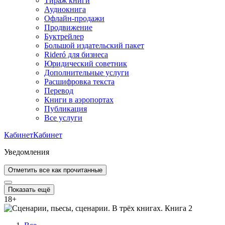
Тираж книги
Аудиокнига
Офлайн-продажи
Продвижение
Буктрейлер
Большой издательский пакет
Rideró для бизнеса
Юридический советник
Дополнительные услуги
Расшифровка текста
Перевод
Книги в аэропортах
Публикация
Все услуги
Кабинет
Кабинет
Уведомления
Отметить все как прочитанные
Показать ещё
18
+