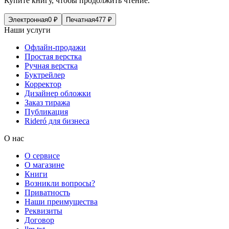
Купите книгу, чтобы продолжить чтение.
Электронная
0
₽
Печатная
477
₽
Наши услуги
Офлайн-продажи
Простая верстка
Ручная верстка
Буктрейлер
Корректор
Дизайнер обложки
Заказ тиража
Публикация
Rideró для бизнеса
О нас
О сервисе
О магазине
Книги
Возникли вопросы?
Приватность
Наши преимущества
Реквизиты
Договор