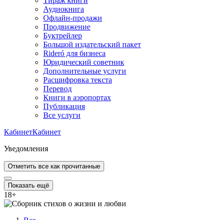
Тираж книги
Аудиокнига
Офлайн-продажи
Продвижение
Буктрейлер
Большой издательский пакет
Rideró для бизнеса
Юридический советник
Дополнительные услуги
Расшифровка текста
Перевод
Книги в аэропортах
Публикация
Все услуги
Кабинет
Кабинет
Уведомления
Отметить все как прочитанные
Показать ещё
18
+