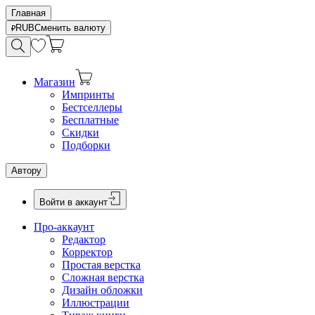
Главная
RUB
Сменить валюту
Магазин
Импринты
Бестселлеры
Бесплатные
Скидки
Подборки
Автору
Войти в аккаунт
Про-аккаунт
Редактор
Корректор
Простая верстка
Сложная верстка
Дизайн обложки
Иллюстрации