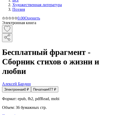
Все
Художественная литература
Поэзия
0.0
0
Оценить
Электронная книга
Бесплатный фрагмент -
Сборник стихов о жизни и
любви
Алексей Бардин
Электронная
0
₽
Печатная
477
₽
Формат:
epub, fb2, pdfRead, mobi
Объем:
36
бумажных стр.