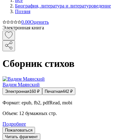
Все
Биография, литература и литературоведение
Поэзия
0.0
0
Оценить
Электронная книга
Сборник стихов
Вадим Маянский
Электронная
160
₽
Печатная
442
₽
Формат:
epub, fb2, pdfRead, mobi
Объем:
12
бумажных стр.
Подробнее
Пожаловаться
Читать фрагмент