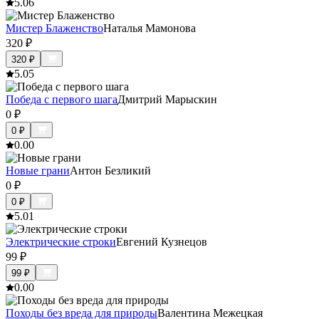
5.0
6
Мистер Блаженство
Наталья Мамонова
320
₽
320
₽
5.0
5
Победа с первого шага
Дмитрий Марыскин
0
₽
0
₽
0.0
0
Новые грани
Антон Безликий
0
₽
0
₽
5.0
1
Электрические строки
Евгений Кузнецов
99
₽
99
₽
0.0
0
Походы без вреда для природы
Валентина Межецкая