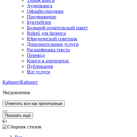
Тираж книги
Аудиокнига
Офлайн-продажи
Продвижение
Буктрейлер
Большой издательский пакет
Rideró для бизнеса
Юридический советник
Дополнительные услуги
Расшифровка текста
Перевод
Книги в аэропортах
Публикация
Все услуги
Кабинет
Кабинет
Уведомления
Отметить все как прочитанные
Показать ещё
6
+