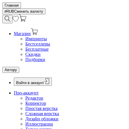
Главная
RUB
Сменить валюту
Магазин
Импринты
Бестселлеры
Бесплатные
Скидки
Подборки
Автору
Войти в аккаунт
Про-аккаунт
Редактор
Корректор
Простая верстка
Сложная верстка
Дизайн обложки
Иллюстрации