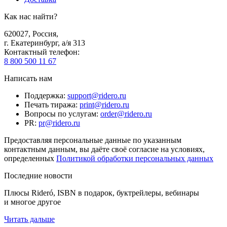
Как нас найти?
620027
,
Россия
,
г. Екатеринбург, а/я 313
Контактный телефон
:
8 800 500 11 67
Написать нам
Поддержка
:
support@ridero.ru
Печать тиража
:
print@ridero.ru
Вопросы по услугам
:
order@ridero.ru
PR
:
pr@ridero.ru
Предоставляя персональные данные по указанным
контактным данным, вы даёте своё согласие на условиях,
определенных
Политикой обработки персональных данных
Последние новости
Плюсы Rideró, ISBN в подарок, буктрейлеры, вебинары
и многое другое
Читать дальше