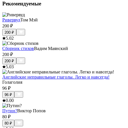
Рекомендуемые
Ривервуд
Том Мэй
200
₽
200
₽
5.0
2
Сборник стихов
Вадим Маянский
200
₽
200
₽
5.0
3
Английские неправильные глаголы. Легко и навсегда!
Голаголия
96
₽
96
₽
0.0
0
Путин?
Виктор Попов
80
₽
80
₽