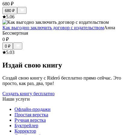
680
₽
680
₽
5.0
6
Как выгодно заключить договор с издательством
Анна
Бессмертная
0
₽
0
₽
5.0
3
Издай свою книгу
Создай свою книгу с Rideró бесплатно прямо сейчас. Это
просто, как раз, два, три!
Создать книгу бесплатно
Наши услуги
Офлайн-продажи
Простая верстка
Ручная верстка
Буктрейлер
Корректор