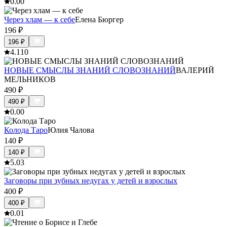
0.0
0
Через хлам — к себе
Елена Бюргер
196
₽
196
₽
4.1
10
НОВЫE СМЫСЛЫ ЗНАНИЙ СЛОВОЗНАНИЙ
ВАЛЕРИЙ
МЕЛЬНИКОВ
490
₽
490
₽
0.0
0
Колода Таро
Юлия Чалова
140
₽
140
₽
5.0
3
Заговоры при зубных недугах у детей и взрослых
400
₽
400
₽
0.0
1