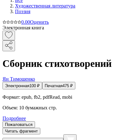
Все
Художественная литература
Поэзия
0.0
0
Оценить
Электронная книга
Сборник стихотворений
Ян Тимошенко
Электронная
100
₽
Печатная
475
₽
Формат:
epub, fb2, pdfRead, mobi
Объем:
10
бумажных стр.
Подробнее
Пожаловаться
Читать фрагмент