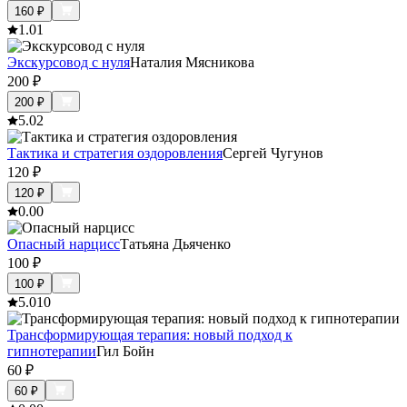
160
₽
1.0
1
Экскурсовод с нуля
Наталия Мясникова
200
₽
200
₽
5.0
2
Тактика и стратегия оздоровления
Сергей Чугунов
120
₽
120
₽
0.0
0
Опасный нарцисс
Tатьяна Дьяченко
100
₽
100
₽
5.0
10
Трансформирующая терапия: новый подход к
гипнотерапии
Гил Бойн
60
₽
60
₽