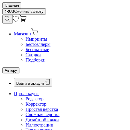
Главная
RUB
Сменить валюту
Магазин
Импринты
Бестселлеры
Бесплатные
Скидки
Подборки
Автору
Войти в аккаунт
Про-аккаунт
Редактор
Корректор
Простая верстка
Сложная верстка
Дизайн обложки
Иллюстрации