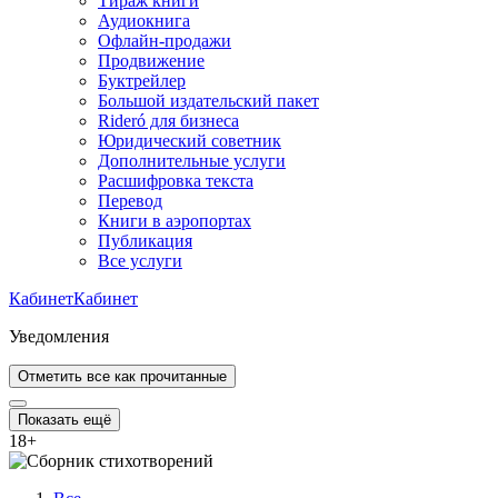
Тираж книги
Аудиокнига
Офлайн-продажи
Продвижение
Буктрейлер
Большой издательский пакет
Rideró для бизнеса
Юридический советник
Дополнительные услуги
Расшифровка текста
Перевод
Книги в аэропортах
Публикация
Все услуги
Кабинет
Кабинет
Уведомления
Отметить все как прочитанные
Показать ещё
18
+