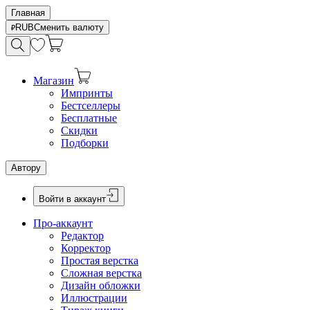
Главная
RUB
Сменить валюту
Магазин
Импринты
Бестселлеры
Бесплатные
Скидки
Подборки
Автору
Войти в аккаунт
Про-аккаунт
Редактор
Корректор
Простая верстка
Сложная верстка
Дизайн обложки
Иллюстрации