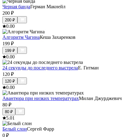
Черная банда
Герман Макнейл
200
₽
200
₽
0.0
0
Алгоритм Чагина
Кеша Захаренков
199
₽
199
₽
0.0
0
24 секунды до последнего выстрела
Е. Гитман
120
₽
120
₽
0.0
0
Авантюра при низких температурах
Милан Джурджевич
80
₽
80
₽
5.0
1
Белый слон
Сергей Фарр
0
₽