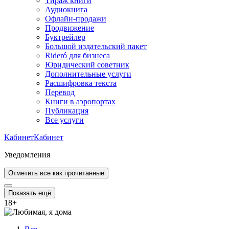
Тираж книги
Аудиокнига
Офлайн-продажи
Продвижение
Буктрейлер
Большой издательский пакет
Rideró для бизнеса
Юридический советник
Дополнительные услуги
Расшифровка текста
Перевод
Книги в аэропортах
Публикация
Все услуги
Кабинет
Кабинет
Уведомления
Отметить все как прочитанные
Показать ещё
18
+