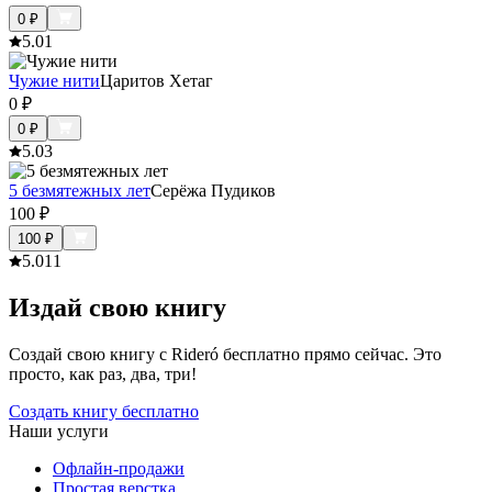
0
₽
5.0
1
Чужие нити
Царитов Хетаг
0
₽
0
₽
5.0
3
5 безмятежных лет
Серёжа Пудиков
100
₽
100
₽
5.0
11
Издай свою книгу
Создай свою книгу с Rideró бесплатно прямо сейчас. Это
просто, как раз, два, три!
Создать книгу бесплатно
Наши услуги
Офлайн-продажи
Простая верстка