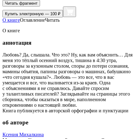
Читать фрагмент
Купить
электронную — 100 ₽
О книге
Оглавление
Читать
О книге
аннотация
Любовь? Да, слышала. Что это? Ну, как вам объяснить… Для
меня это тёплый осенний воздух, тишина в 4:30 утра,
разговоры за кухонным столом, споры до потери сознания,
мамины объятия, папины разговоры о машинах, бабушкино
«что сегодня кушала?». Любовь — это все, что в вас
умещается и все, что выливается из-за краев. Одна
с объяснениями я не справлюсь. Давайте спросим
у талантливых писателей? Заглядывайте на страницы этого
сборника, чтобы оказаться в мире, наполненном
откровениями о настоящей любви.
Книга публикуется в авторской орфографии и пунктуации
об авторе
Ксения Михалкина