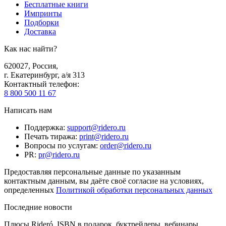
Бесплатные книги
Импринты
Подборки
Доставка
Как нас найти?
620027
,
Россия
,
г. Екатеринбург, а/я 313
Контактный телефон
:
8 800 500 11 67
Написать нам
Поддержка
:
support@ridero.ru
Печать тиража
:
print@ridero.ru
Вопросы по услугам
:
order@ridero.ru
PR
:
pr@ridero.ru
Предоставляя персональные данные по указанным
контактным данным, вы даёте своё согласие на условиях,
определенных
Политикой обработки персональных данных
Последние новости
Плюсы Rideró, ISBN в подарок, буктрейлеры, вебинары