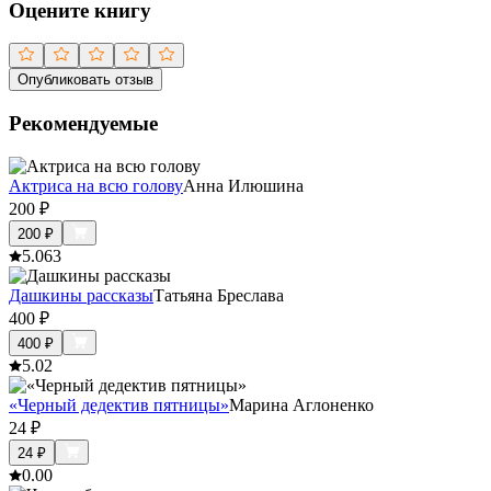
Оцените книгу
Опубликовать отзыв
Рекомендуемые
Актриса на всю голову
Анна Илюшина
200
₽
200
₽
5.0
63
Дашкины рассказы
Татьяна Бреслава
400
₽
400
₽
5.0
2
«Черный дедектив пятницы»
Марина Аглоненко
24
₽
24
₽
0.0
0