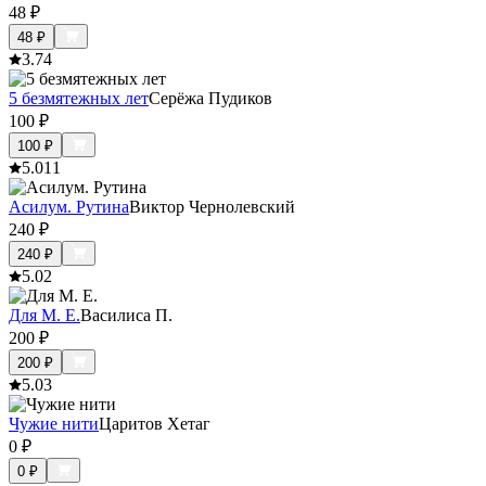
48
₽
48
₽
3.7
4
5 безмятежных лет
Серёжа Пудиков
100
₽
100
₽
5.0
11
Асилум. Рутина
Виктор Чернолевский
240
₽
240
₽
5.0
2
Для М. Е.
Василиса П.
200
₽
200
₽
5.0
3
Чужие нити
Царитов Хетаг
0
₽
0
₽