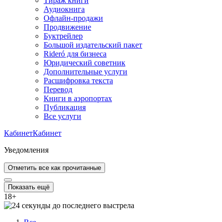
Тираж книги
Аудиокнига
Офлайн-продажи
Продвижение
Буктрейлер
Большой издательский пакет
Rideró для бизнеса
Юридический советник
Дополнительные услуги
Расшифровка текста
Перевод
Книги в аэропортах
Публикация
Все услуги
Кабинет
Кабинет
Уведомления
Отметить все как прочитанные
Показать ещё
18
+