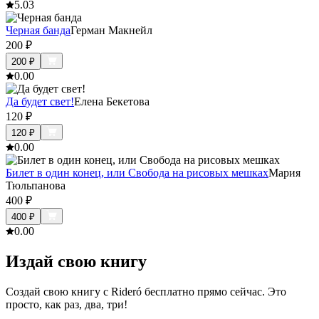
5.0
3
Черная банда
Герман Макнейл
200
₽
200
₽
0.0
0
Да будет свет!
Елена Бекетова
120
₽
120
₽
0.0
0
Билет в один конец, или Cвобода на рисовых мешках
Мария
Тюльпанова
400
₽
400
₽
0.0
0
Издай свою книгу
Создай свою книгу с Rideró бесплатно прямо сейчас. Это
просто, как раз, два, три!