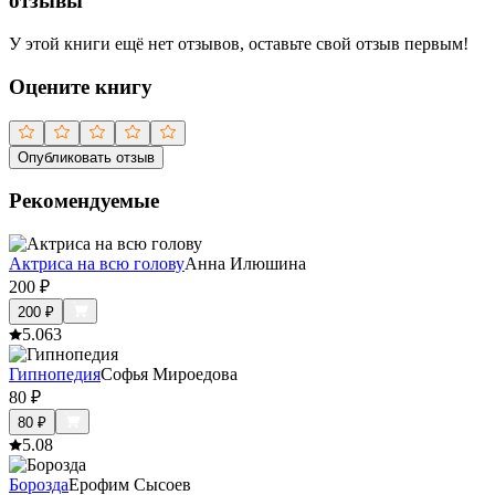
отзывы
У этой книги ещё нет отзывов, оставьте свой отзыв первым!
Оцените книгу
Опубликовать отзыв
Рекомендуемые
Актриса на всю голову
Анна Илюшина
200
₽
200
₽
5.0
63
Гипнопедия
Софья Мироедова
80
₽
80
₽
5.0
8
Борозда
Ерофим Сысоев