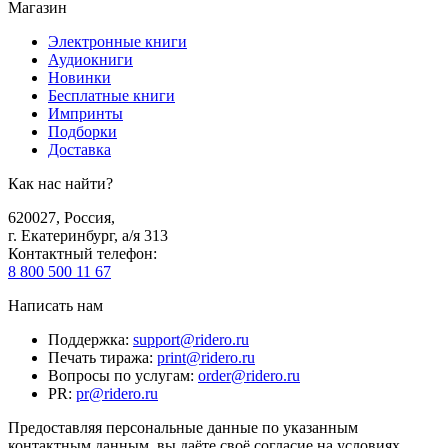
Магазин
Электронные книги
Аудиокниги
Новинки
Бесплатные книги
Импринты
Подборки
Доставка
Как нас найти?
620027
,
Россия
,
г. Екатеринбург, а/я 313
Контактный телефон
:
8 800 500 11 67
Написать нам
Поддержка
:
support@ridero.ru
Печать тиража
:
print@ridero.ru
Вопросы по услугам
:
order@ridero.ru
PR
:
pr@ridero.ru
Предоставляя персональные данные по указанным
контактным данным, вы даёте своё согласие на условиях,