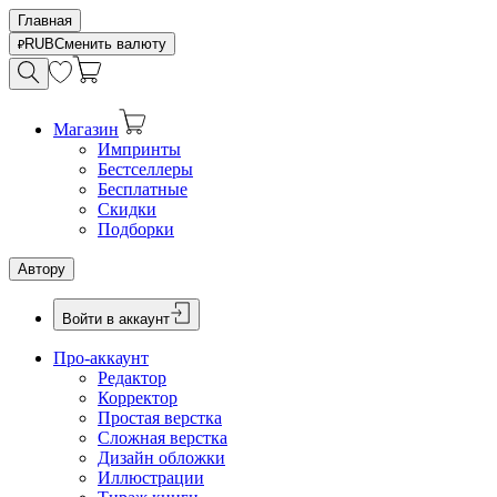
Главная
RUB
Сменить валюту
Магазин
Импринты
Бестселлеры
Бесплатные
Скидки
Подборки
Автору
Войти в аккаунт
Про-аккаунт
Редактор
Корректор
Простая верстка
Сложная верстка
Дизайн обложки
Иллюстрации