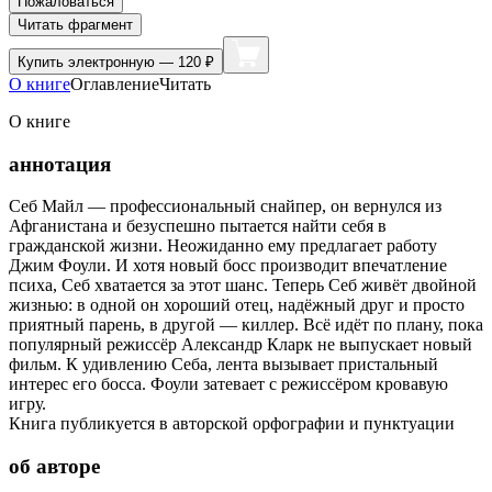
Пожаловаться
Читать фрагмент
Купить
электронную — 120 ₽
О книге
Оглавление
Читать
О книге
аннотация
Себ Майл — профессиональный снайпер, он вернулся из
Афганистана и безуспешно пытается найти себя в
гражданской жизни. Неожиданно ему предлагает работу
Джим Фоули. И хотя новый босс производит впечатление
психа, Себ хватается за этот шанс. Теперь Себ живёт двойной
жизнью: в одной он хороший отец, надёжный друг и просто
приятный парень, в другой — киллер. Всё идёт по плану, пока
популярный режиссёр Александр Кларк не выпускает новый
фильм. К удивлению Себа, лента вызывает пристальный
интерес его босса. Фоули затевает с режиссёром кровавую
игру.
Книга публикуется в авторской орфографии и пунктуации
об авторе