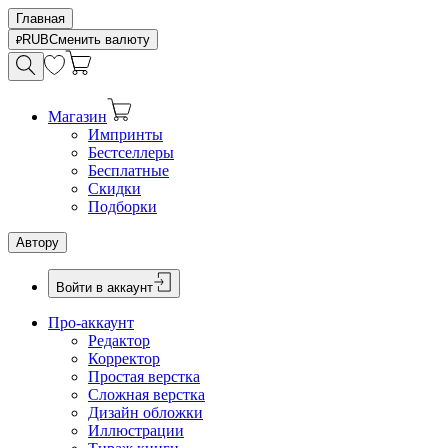
Главная
RUB
Сменить валюту
Магазин
Импринты
Бестселлеры
Бесплатные
Скидки
Подборки
Автору
Войти в аккаунт
Про-аккаунт
Редактор
Корректор
Простая верстка
Сложная верстка
Дизайн обложки
Иллюстрации