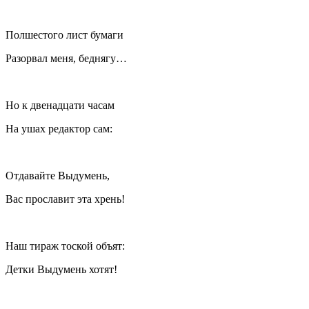
Полшестого лист бумаги
Разорвал меня, беднягу…
Но к две
надцат
и часам
На ушах редактор сам:
Отдавайте Выдумень,
Вас прославит эта хрень!
Наш тираж тоской объят:
Детки Выдумень хотят!