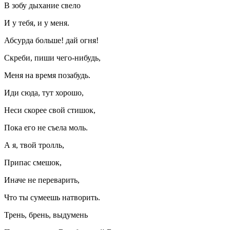
В зобу дыхание свело
И у тебя, и у меня.
Абсурда больше! дай огня!
Скреби, пиши чего-нибудь,
Меня на время позабудь.
Иди сюда, тут хорошо,
Неси скорее свой стишок,
Пока его не съела моль.
А я, твой тролль,
Припас смешок,
Иначе не переварить,
Что ты сумеешь натворить.
Трень, брень, выдумень