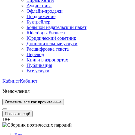
Тираж книги
Аудиокнига
Офлайн-продажи
Продвижение
Буктрейлер
Большой издательский пакет
Rideró для бизнеса
Юридический советник
Дополнительные услуги
Расшифровка текста
Перевод
Книги в аэропортах
Публикация
Все услуги
Кабинет
Кабинет
Уведомления
Отметить все как прочитанные
Показать ещё
18
+