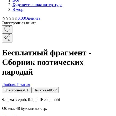
Все
Художественная литература
Юмор
0.0
0
Оценить
Электронная книга
Бесплатный фрагмент -
Сборник поэтических
пародий
Любовь Ржаная
Электронная
0
₽
Печатная
496
₽
Формат:
epub, fb2, pdfRead, mobi
Объем:
48
бумажных стр.