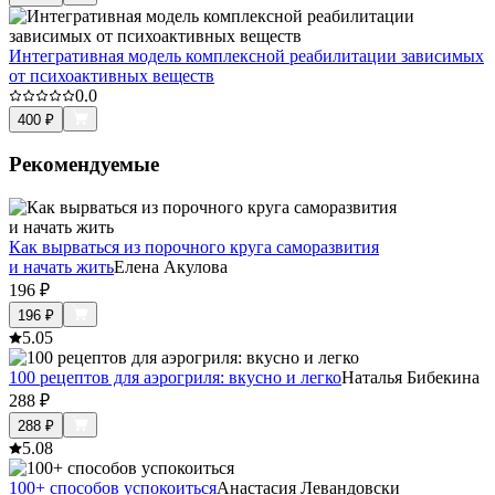
Интегративная модель комплексной реабилитации зависимых
от психоактивных веществ
0.0
400
₽
Рекомендуемые
Как вырваться из порочного круга саморазвития
и начать жить
Елена Акулова
196
₽
196
₽
5.0
5
100 рецептов для аэрогриля: вкусно и легко
Наталья Бибекина
288
₽
288
₽
5.0
8
100+ способов успокоиться
Анастасия Левандовски