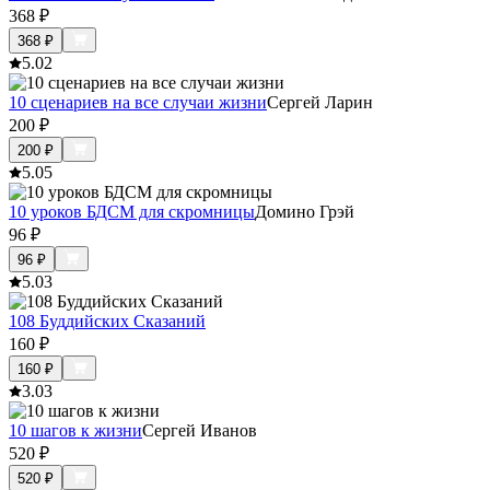
368
₽
368
₽
5.0
2
10 сценариев на все случаи жизни
Сергей Ларин
200
₽
200
₽
5.0
5
10 уроков БДСМ для скромницы
Домино Грэй
96
₽
96
₽
5.0
3
108 Буддийских Сказаний
160
₽
160
₽
3.0
3
10 шагов к жизни
Сергей Иванов
520
₽
520
₽