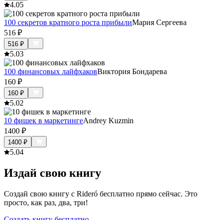
4.0
5
100 секретов кратного роста прибыли
Мария Сергеева
516
₽
516
₽
5.0
3
100 финансовых лайфхаков
Виктория Бондарева
160
₽
160
₽
5.0
2
10 фишек в маркетинге
Andrey Kuzmin
1400
₽
1400
₽
5.0
4
Издай свою книгу
Создай свою книгу с Rideró бесплатно прямо сейчас. Это
просто, как раз, два, три!
Создать книгу бесплатно