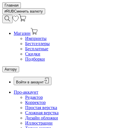
Главная
RUB
Сменить валюту
Магазин
Импринты
Бестселлеры
Бесплатные
Скидки
Подборки
Автору
Войти в аккаунт
Про-аккаунт
Редактор
Корректор
Простая верстка
Сложная верстка
Дизайн обложки
Иллюстрации