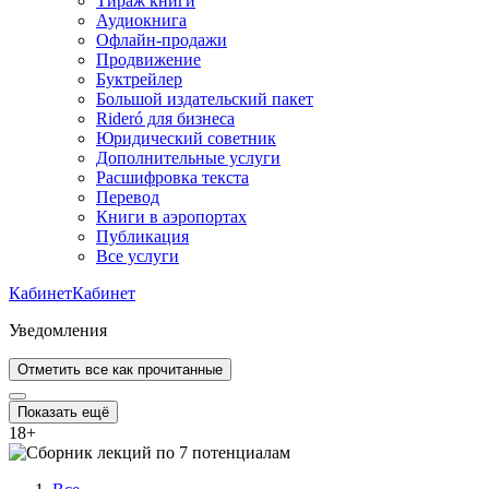
Тираж книги
Аудиокнига
Офлайн-продажи
Продвижение
Буктрейлер
Большой издательский пакет
Rideró для бизнеса
Юридический советник
Дополнительные услуги
Расшифровка текста
Перевод
Книги в аэропортах
Публикация
Все услуги
Кабинет
Кабинет
Уведомления
Отметить все как прочитанные
Показать ещё
18
+