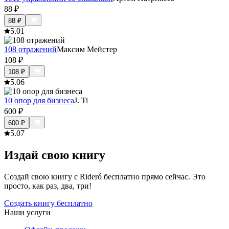
88
₽
88
₽
5.0
1
108 отражений
Максим Мейстер
108
₽
108
₽
5.0
6
10 опор для бизнеса
J. Ti
600
₽
600
₽
5.0
7
Издай свою книгу
Создай свою книгу с Rideró бесплатно прямо сейчас. Это
просто, как раз, два, три!
Создать книгу бесплатно
Наши услуги