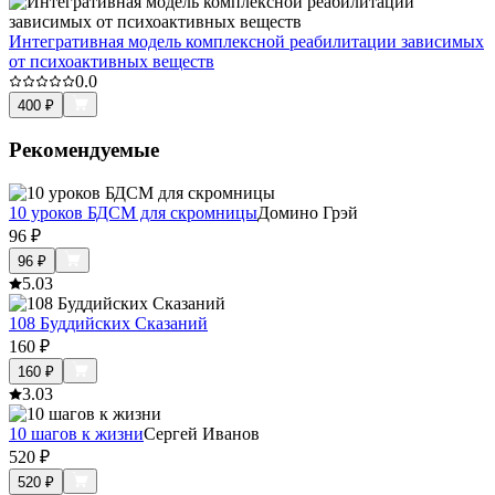
Интегративная модель комплексной реабилитации зависимых
от психоактивных веществ
0.0
400
₽
Рекомендуемые
10 уроков БДСМ для скромницы
Домино Грэй
96
₽
96
₽
5.0
3
108 Буддийских Сказаний
160
₽
160
₽
3.0
3
10 шагов к жизни
Сергей Иванов
520
₽
520
₽