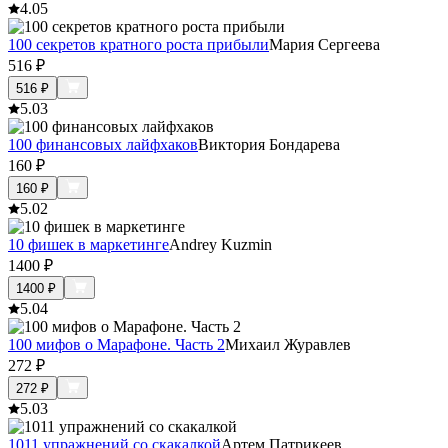
4.0
5
100 секретов кратного роста прибыли
Мария Сергеева
516
₽
516
₽
5.0
3
100 финансовых лайфхаков
Виктория Бондарева
160
₽
160
₽
5.0
2
10 фишек в маркетинге
Andrey Kuzmin
1400
₽
1400
₽
5.0
4
100 мифов о Марафоне. Часть 2
Михаил Журавлев
272
₽
272
₽
5.0
3
1011 упражнений со скакалкой
Артем Патрикеев