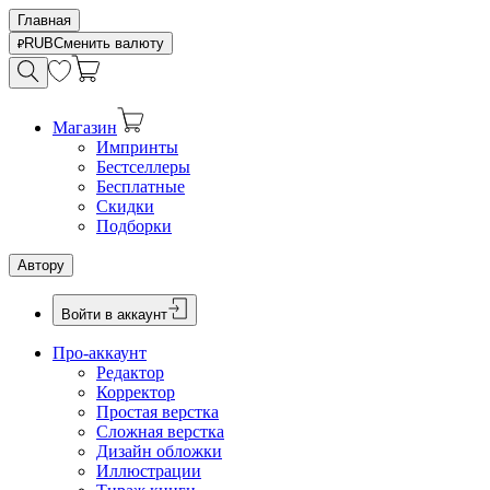
Главная
RUB
Сменить валюту
Магазин
Импринты
Бестселлеры
Бесплатные
Скидки
Подборки
Автору
Войти в аккаунт
Про-аккаунт
Редактор
Корректор
Простая верстка
Сложная верстка
Дизайн обложки
Иллюстрации