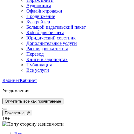
Тираж книги
Аудиокнига
Офлайн-продажи
Продвижение
Буктрейлер
Большой издательский пакет
Rideró для бизнеса
Юридический советник
Дополнительные услуги
Расшифровка текста
Перевод
Книги в аэропортах
Публикация
Все услуги
Кабинет
Кабинет
Уведомления
Отметить все как прочитанные
Показать ещё
18
+