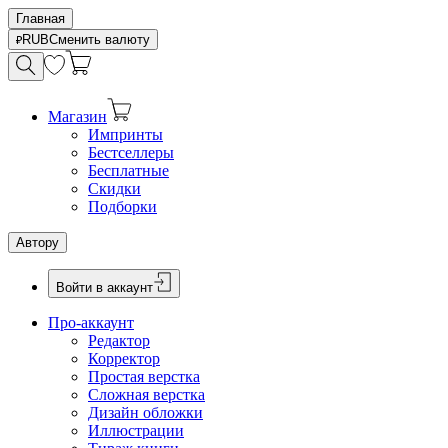
Главная
RUB
Сменить валюту
Магазин
Импринты
Бестселлеры
Бесплатные
Скидки
Подборки
Автору
Войти в аккаунт
Про-аккаунт
Редактор
Корректор
Простая верстка
Сложная верстка
Дизайн обложки
Иллюстрации