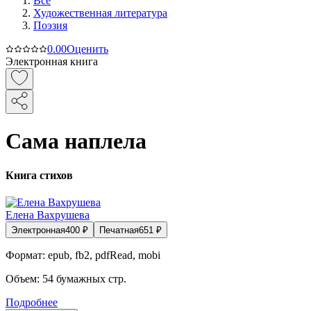
Все
Художественная литература
Поэзия
0.0
0
Оценить
Электронная книга
Сама наплела
Книга стихов
Елена Вахрушева
Электронная
400
₽
Печатная
651
₽
Формат:
epub, fb2, pdfRead, mobi
Объем:
54
бумажных стр.
Подробнее