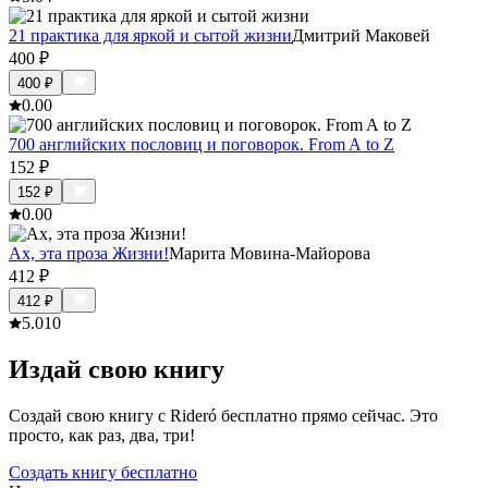
21 практика для яркой и сытой жизни
Дмитрий Маковей
400
₽
400
₽
0.0
0
700 английских пословиц и поговорок. From A to Z
152
₽
152
₽
0.0
0
Ах, эта проза Жизни!
Марита Мовина-Майорова
412
₽
412
₽
5.0
10
Издай свою книгу
Создай свою книгу с Rideró бесплатно прямо сейчас. Это
просто, как раз, два, три!
Создать книгу бесплатно