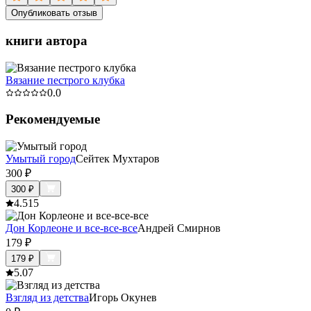
Опубликовать отзыв
книги автора
Вязание пестрого клубка
0.0
Рекомендуемые
Умытый город
Сейтек Мухтаров
300
₽
300
₽
4.5
15
Дон Корлеоне и все-все-все
Андрей Смирнов
179
₽
179
₽
5.0
7
Взгляд из детства
Игорь Окунев