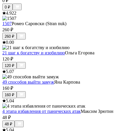
0
₽
0
₽
4.9
22
1507
Ромео Саровски (Stran nuk)
260
₽
260
₽
0.0
0
21 шаг к богатству и изобилию
Ольга Егорова
120
₽
120
₽
5.0
7
49 способов выйти замуж
Яна Карпова
160
₽
160
₽
5.0
4
4 этапа избавления от панических атак
Максим Зрютин
48
₽
48
₽
5.0
4