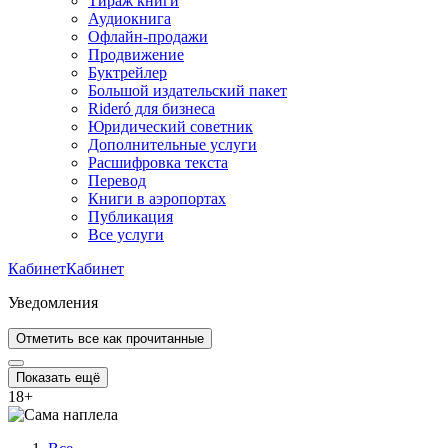
Тираж книги
Аудиокнига
Офлайн-продажи
Продвижение
Буктрейлер
Большой издательский пакет
Rideró для бизнеса
Юридический советник
Дополнительные услуги
Расшифровка текста
Перевод
Книги в аэропортах
Публикация
Все услуги
Кабинет
Кабинет
Уведомления
Отметить все как прочитанные
Показать ещё
18
+