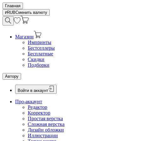
Главная
RUB
Сменить валюту
Магазин
Импринты
Бестселлеры
Бесплатные
Скидки
Подборки
Автору
Войти в аккаунт
Про-аккаунт
Редактор
Корректор
Простая верстка
Сложная верстка
Дизайн обложки
Иллюстрации