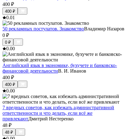
400
₽
400
₽
0.0
1
50 рекламных постулатов. Знакомство
Владимир Назаров
0
₽
0
₽
0.0
0
Английский язык в экономике, бухучете и банковско-
финансовой деятельности
В. И. Иванов
400
₽
400
₽
0.0
0
7 вредных советов, как избежать административной
ответственности и что делать, если всё же
привлекают
Дмитрий Нестеренко
48
₽
48
₽
0.0
0