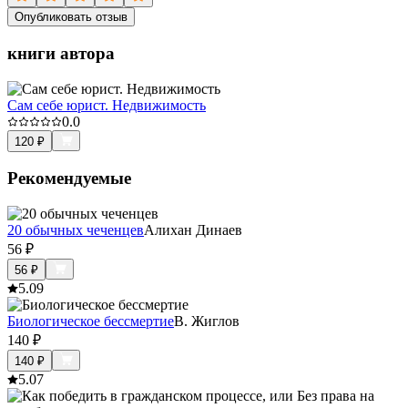
Опубликовать отзыв
книги автора
Сам себе юрист. Недвижимость
0.0
120
₽
Рекомендуемые
20 обычных чеченцев
Алихан Динаев
56
₽
56
₽
5.0
9
Биологическое бессмертие
В. Жиглов
140
₽
140
₽
5.0
7