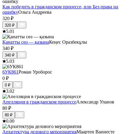
Как победить в гражданском процессе, или Без права на
ошибку
Ольга Андреева
320
₽
320
₽
5.0
1
Қанатты сөз — қазына
Кеңес Оразбекұлы
340
₽
340
₽
5.0
3
6УК861
Роман Уроборос
0
₽
0
₽
3.0
2
Апелляция в гражданском процессе
Александр Уланов
80
₽
80
₽
0.0
0
Архитектура делового мероприятия
Маартен Ваннесте