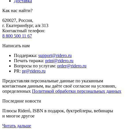
Доставка
Как нас найти?
620027
,
Россия
,
г. Екатеринбург, а/я 313
Контактный телефон
:
8 800 500 11 67
Написать нам
Поддержка
:
support@ridero.ru
Печать тиража
:
print@ridero.ru
Вопросы по услугам
:
order@ridero.ru
PR
:
pr@ridero.ru
Предоставляя персональные данные по указанным
контактным данным, вы даёте своё согласие на условиях,
определенных
Политикой обработки персональных данных
Последние новости
Плюсы Rideró, ISBN в подарок, буктрейлеры, вебинары
и многое другое
Читать дальше