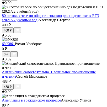
0.0
0
80 готовых эссе по обществознанию для подготовки к ЕГЭ
(2021/22 учебный год)
Александр Стерхов
400
₽
400
₽
5.0
8
6УК861
Роман Уроборос
0
₽
0
₽
3.0
2
Английский самостоятельно. Правильное произношение
и чтение
Сергей Милорадов
488
₽
488
₽
0.0
0
Апелляция в гражданском процессе
Александр Уланов
80
₽