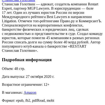
Станислав Голотвин — адвокат, создатель компании Restart
Expert, партнер MGP Lawyers. В юриспруденции — боле
17 лет. Один из лучших юристов России по версии
Международного рейтинга Best Lawyers в направлении
Litigation. Отмечен топ-рейтингами Право.ру и КоммерсантЪ.
Специализируется на корпоративных конфликтах,
банкротстве физических и юридических лиц, сделках
с недвижимостью и представительстве в суде. Создал команду
юристов, которые помогли 45 компаниям в разных регионах
России списать долги на сумму более 40 млрд рублей. Автор
популярного ютуб-канала о банкротстве «RESTART
Станислав Голотвин».
Подробная информация
Объем:
48
стр.
Дата выпуска:
27 октября 2020 г.
Возрастное ограничение:
12
+
В магазинах:
Amazon
Формат:
epub, fb2, pdfRead, mobi