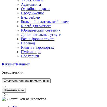
Тираж книги
Аудиокнига
Офлайн-продажи
Продвижение
Буктрейлер
Большой издательский пакет
Rideró для бизнеса
Юридический советник
Дополнительные услуги
Расшифровка текста
Перевод
Книги в аэропортах
Публикация
Все услуги
Кабинет
Кабинет
Уведомления
Отметить все как прочитанные
Показать ещё
12
+