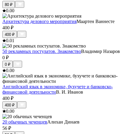
80
₽
0.0
0
Архитектура делового мероприятия
Маартен Ваннесте
400
₽
400
₽
0.0
1
50 рекламных постулатов. Знакомство
Владимир Назаров
0
₽
0
₽
0.0
0
Английский язык в экономике, бухучете и банковско-
финансовой деятельности
В. И. Иванов
400
₽
400
₽
0.0
0
20 обычных чеченцев
Алихан Динаев
56
₽