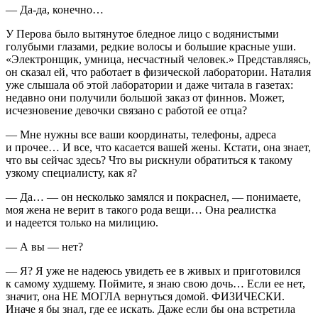
— Да-да, конечно…
У Перова было вытянутое бледное лицо с водянистыми
голубыми глазами, редкие волосы и большие красные уши.
«Электронщик, умница, несчастный человек.» Представляясь,
он сказал ей, что работает в физической лаборатории. Наталия
уже слышала об этой лаборатории и даже читала в газетах:
недавно они получили большой заказ от финнов. Может,
исчезновение девочки связано с работой ее отца?
— Мне нужны все ваши координаты, телефоны, адреса
и прочее… И все, что касается вашей жены. Кстати, она знает,
что вы сейчас здесь? Что вы рискнули обратиться к такому
узкому специалисту, как я?
— Да… — он несколько замялся и покраснел, — понимаете,
моя жена не верит в такого рода вещи… Она реалистка
и надеется только на милицию.
— А вы — нет?
— Я? Я уже не надеюсь увидеть ее в живых и приготовился
к самому худшему. Поймите, я знаю свою дочь… Если ее нет,
значит, она НЕ МОГЛА вернуться домой. ФИЗИЧЕСКИ.
Иначе я бы знал, где ее искать. Даже если бы она встретила