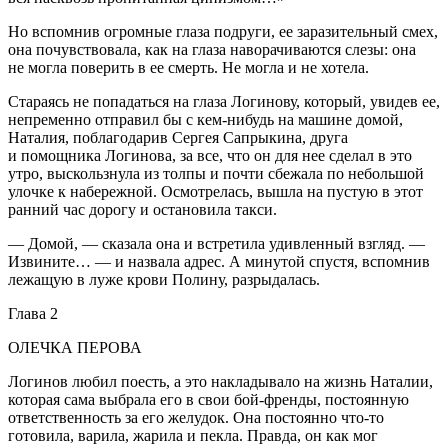
Но вспомнив огромные глаза подруги, ее заразительный смех,
она почувствовала, как на глаза наворачиваются слезы: она
не могла поверить в ее смерть. Не могла и не хотела.
Стараясь не попадаться на глаза Логинову, который, увидев ее,
непременно отправил бы с кем-нибудь на машине домой,
Наталия, поблагодарив Сергея Сапрыкина, друга
и помощника Логинова, за все, что он для нее сделал в это
утро, выскользнула из толпы и почти сбежала по небольшой
улочке к набережной. Осмотрелась, вышла на пустую в этот
ранний час дорогу и остановила такси.
— Домой, — сказала она и встретила удивленный взгляд. —
Извините… — и назвала адрес. А минутой спустя, вспомнив
лежащую в луже крови Полину, разрыдалась.
Глава 2
ОЛЕЧКА ПЕРОВА
Логинов любил поесть, а это накладывало на жизнь Наталии,
которая сама выбрала его в свои бой-френды, постоянную
ответственность за его желудок. Она постоянно что-то
готовила, варила, жарила и пекла. Правда, он как мог