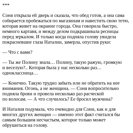
***
Соня открыла ей дверь и сказала, что обед готов, а она сама
собирается пробежаться по магазинам и навестить свою тетю,
которая живет на окраине города. Она говорила быстро,
немного картавя, и между делом подкрашивала ресницы
перед зеркалом. И только когда подняла голову увидела
покрасневшие глаза Наталии, замерла, опустив руки:
— Что с вами?
— Ты же Полину знала… Полину, такую ражую, громкую
и веселую?.. Которая была у нас несколько раз…
одноклассница…
— Конечно. Такую трудно забыть или не обратить на нее
внимания. Огонь, а не женщина. — Соня вопросительно
подняла брови и провела несколько раз расческой
по волосам. — А что случилось? Ее бросил мужчина?
И Наталия подумала, что очевидно для Сони, как и для
многих других женщин — именно этот факт считался бы
самым большим несчастьем, которое только может
обрушиться на голову.