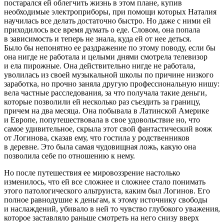
постарался ей облегчить жизнь в этом плане, купив
необходимые электроприборы, при помощи которых Наталия
научилась все делать достаточно быстро. Но даже с ними ей
приходилось все время думать о еде. Словом, она попала
в зависимость и теперь не знала, куда ей от нее деться.
Было бы непонятно ее раздражение по этому поводу, если бы
она нигде не работала и целыми днями смотрела телевизор
и ела пирожные. Она действительно нигде не работала,
уволилась из своей музыкальной школы по причине низкого
заработка, но прочно заняла другую профессиональную нишу:
вела частные расследования, за что получала такие деньги,
которые позволили ей несколько раз съездить за границу,
причем на два месяца. Она побывала в Латинской Америке
и Европе, попутешествовала в свое удовольствие но, что
самое удивительное, скрыла этот свой фантастический вояж
от Логинова, сказав ему, что гостила у родственников
в деревне. Это была самая чудовищная ложь, какую она
позволила себе по отношению к нему.
Но после путешествия ее мировоззрение настолько
изменилось, что ей все сложнее и сложнее стало понимать
этого патологического альтруиста, каким был Логинов. Его
полное равнодушие к деньгам, к этому источнику свободы
и наслаждений, убивало в ней то чувство глубокого уважения,
которое заставляло раньше смотреть на него снизу вверх