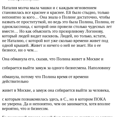
Наталия молча мыла чашки и с каждым мгновением
становилась все краснее и краснее. Ей было стыдно, только
непонятно за кого… Она знала о Полине достаточно, чтобы
назвать ее проституткой, но ведь это была Полина, Полина, ее
одноклассница, с которой они провели столько чудесных лет
вместе… Но как объяснить это прозорливому Логинову,
который людей видит насквозь. Людей, но только, кстати,
не Наталию, с которой вот уже сколько времени живет под
одной крышей. Живет и ничего о ней не знает. Ни о ее
бизнесе, ни о чем…
Она обманула его, сказав, что Полина живет в Москве и
собирается выйти замуж за одного бизнесмена. Наполовину
обманула, потому что Полина время от времени
действительно
живет в Москве, а замуж она собирается выйти за человека,
с которым познакомилась здесь, в С., но в котором ПОКА
не уверена. Да и непонятно, чем он занимается, хотя вполне
вероятно, что и бизнесом.