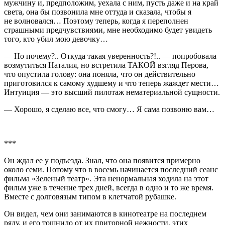
мужчину и, предположим, уехала с ним, пусть даже и на край
света, она бы позвонила мне оттуда и сказала, чтобы я
не волновался… Поэтому теперь, когда я переполнен
страшными предчувствиями, мне необходимо будет увидеть
того, кто убил мою девочку…
— Но почему?.. Откуда такая уверенность?!.. — попробовала
возмутиться Наталия, но встретила ТАКОЙ взгляд Перова,
что опустила голову: она поняла, что он действительно
приготовился к самому худшему и что теперь жаждет мести…
Интуиция — это высший пилотаж нематериальной сущности.
— Хорошо, я сделаю все, что смогу… Я сама позвоню вам…
***
Он ждал ее у подъезда. Знал, что она появится примерно
около семи. Потому что в восемь начинается последний сеанс
фильма «Зеленый театр». Эта ненормальная ходила на этот
фильм уже в течение трех дней, всегда в одно и то же время.
Вместе с долговязым типом в клетчатой рубашке.
Он видел, чем они занимаются в кинотеатре на последнем
ряду, и его тошнило от их приторной нежности, этих