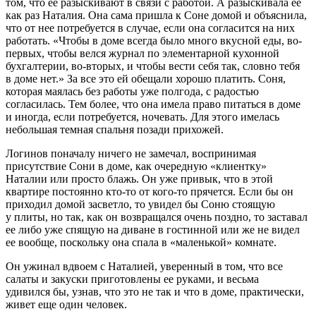
том, что ее разыскивают в связи с работой. А разыскивала ее
как раз Наталия. Она сама пришла к Соне домой и объяснила,
что от нее потребуется в случае, если она согласится на них
работать. «Чтобы в доме всегда было много вкусной еды, во-
первых, чтобы велся журнал по элементарной кухонной
бухгалтерии, во-вторых, и чтобы вести себя так, словно тебя
в доме нет.» За все это ей обещали хорошо платить. Соня,
которая маялась без работы уже полгода, с радостью
согласилась. Тем более, что она имела право питаться в доме
и иногда, если потребуется, ночевать. Для этого имелась
небольшая темная спальня позади прихожей.
Логинов поначалу ничего не замечал, воспринимая
присутствие Сони в доме, как очередную «клиентку»
Наталии или просто блажь. Он уже привык, что в этой
квартире постоянно кто-то от кого-то прячется. Если бы он
приходил домой засветло, то увидел бы Соню стоящую
у плиты, но так, как он возвращался очень поздно, то заставал
ее либо уже спящую на диване в гостинной или же не видел
ее вообще, поскольку она спала в «маленькой» комнате.
Он ужинал вдвоем с Наталией, уверенный в том, что все
салаты и закуски приготовлены ее руками, и весьма
удивился бы, узнав, что это не так и что в доме, практически,
живет еще один человек.