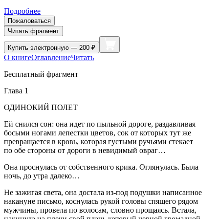
Подробнее
Пожаловаться
Читать фрагмент
Купить
электронную — 200 ₽
О книге
Оглавление
Читать
Бесплатный фрагмент
Глава 1
ОДИНОКИЙ ПОЛЕТ
Ей снился сон: она идет по пыльной дороге, раздавливая
босыми ногами лепестки цветов, сок от которых тут же
превращается в кровь, которая густыми ручьями стекает
по обе стороны от дороги в невидимый овраг…
Она проснулась от собственного крика. Оглянулась. Была
ночь, до утра далеко…
Не зажигая света, она достала из-под подушки написанное
накануне письмо, коснулась рукой головы спящего рядом
мужчины, провела по волосам, словно прощаясь. Встала,
накинула на плечи свой плащ, который черной громадной