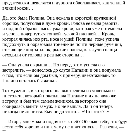
предательски шевелятся и дурнота обволакивает, как теплый
вязкий кокон…
Да, это была Полина. Она лежала в короткой кружевной
сорочке, полуголая в луже крови. Голова ее была разбита,
и под ней образовалась лужа крови, которая уже потемнела
и успела подернуться тонкой тусклой пленкой… Кровь,
которая лилась изо рта, носа и ушей Полины, тоже успела
подсохнуть и образовала тоненькие почти черные ручейки,
стекающие под затылок; рыжие волосы, как лучи солнца
отходили от головы в разные стороны…
— Она упала с крыши… Но перед этим успела его
застрелить, — донеслось до слуха Наталии и она подумала
о том, что если бы дом был, к примеру, двехэтажный, то
Полина осталась бы жива…
Тот мужчина, в которого она выстрелила из маленького
пистолета, который показывала Наталие в их первую же
встречу, и был тем самым женихом, за которого она
собиралась выйти замуж. Но не вышла. Да и он теперь
никогда не женится. Ему не до этого… «Что это я?..»
— Игорь, мне можно подняться к ней? Обещаю тебе, что буду
вести себя хорошо и ни к чему не притронусь… Разреши, —