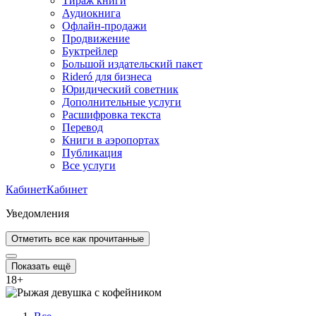
Тираж книги
Аудиокнига
Офлайн-продажи
Продвижение
Буктрейлер
Большой издательский пакет
Rideró для бизнеса
Юридический советник
Дополнительные услуги
Расшифровка текста
Перевод
Книги в аэропортах
Публикация
Все услуги
Кабинет
Кабинет
Уведомления
Отметить все как прочитанные
Показать ещё
18
+