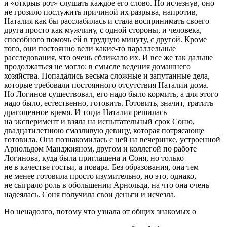
и «открыв рот» слушать каждое его слово. Но исчезнув, оно
не грозило послужить причиной их разрыва, напротив,
Наталия как бы расслабилась и стала воспринимать своего
друга просто как мужчину, с одной стороны, и человека,
способного помочь ей в трудную минуту, с другой. Кроме
того, они постоянно вели какие-то параллельные
расследования, что очень сближало их. И все же так дальше
продолжаться не могло: в смысле ведения домашнего
хозяйства. Попадались весьма сложные и запутанные дела,
которые требовали постоянного отсутствия Наталии дома.
Но Логинов существовал, его надо было кормить, а для этого
надо было, естественно, готовить. Готовить, значит, тратить
драгоценное время. И тогда Наталия решилась
на эксперимент и взяла на испытательный срок Соню,
двадцатилетнюю смазливую девицу, которая потрясающе
готовила. Она познакомилась с ней на вечеринке, устроенной
Арнольдом Манджияном, другом и коллегой по работе
Логинова, куда была приглашена и Соня, но только
не в качестве гостьи, а повара. Без образования, она тем
не менее готовила просто изумительно, но это, однако,
не сыграло роль в обольщении Арнольда, на что она очень
надеялась. Соня получила свои деньги и исчезла.
Но ненадолго, потому что узнала от общих знакомых о