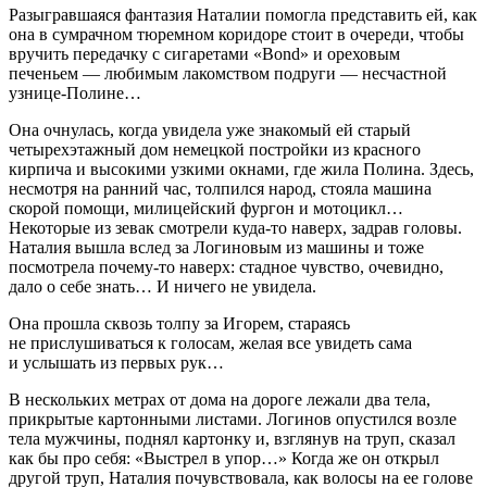
Разыгравшаяся фантазия Наталии помогла представить ей, как
она в сумрачном тюремном коридоре стоит в очереди, чтобы
вручить передачку с сигаретами «Bond» и ореховым
печеньем — любимым лакомством подруги — несчастной
узнице-Полине…
Она очнулась, когда увидела уже знакомый ей старый
четырехэтажный дом немецкой постройки из красного
кирпича и высокими узкими окнами, где жила Полина. Здесь,
несмотря на ранний час, толпился народ, стояла машина
скорой помощи, милицейский фургон и мотоцикл…
Некоторые из зевак смотрели куда-то наверх, задрав головы.
Наталия вышла вслед за Логиновым из машины и тоже
посмотрела почему-то наверх: стадное чувство, очевидно,
дало о себе знать… И ничего не увидела.
Она прошла сквозь толпу за Игорем, стараясь
не прислушиваться к голосам, желая все увидеть сама
и услышать из первых рук…
В нескольких метрах от дома на дороге лежали два тела,
прикрытые картонными листами. Логинов опустился возле
тела мужчины, поднял картонку и, взглянув на труп, сказал
как бы про себя: «Выстрел в упор…» Когда же он открыл
другой труп, Наталия почувствовала, как волосы на ее голове