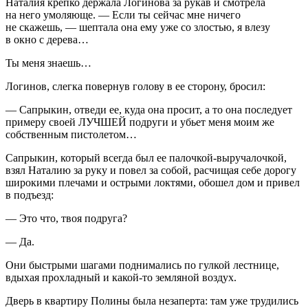
Наталия крепко держала Логинова за рукав и смотрела
на него умоляюще. — Если ты сейчас мне ничего
не скажешь, — шептала она ему уже со злостью, я влезу
в окно с дерева…
Ты меня знаешь…
Логинов, слегка повернув голову в ее сторону, бросил:
— Сапрыкин, отведи ее, куда она просит, а то она последует
примеру своей ЛУЧШЕЙ подруги и убьет меня моим же
собственным пистолетом…
Сапрыкин, который всегда был ее палочкой-выручалочкой,
взял Наталию за руку и повел за собой, расчищая себе дорогу
широкими плечами и острыми локтями, обошел дом и привел
в подъезд:
— Это что, твоя подруга?
— Да.
Они быстрыми шагами поднимались по гулкой лестнице,
вдыхая прохладный и какой-то земляной воздух.
Дверь в квартиру Полины была незаперта: там уже трудились