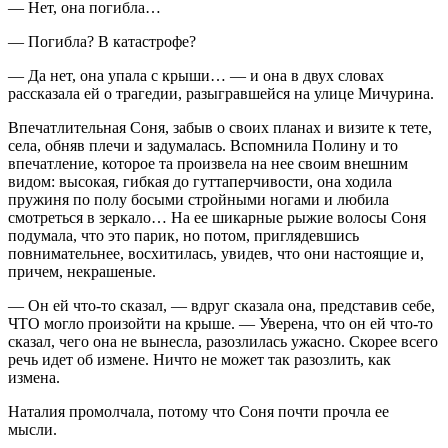
— Нет, она погибла…
— Погибла? В катастрофе?
— Да нет, она упала с крыши… — и она в двух словах
рассказала ей о трагедии, разыгравшейся на улице Мичурина.
Впечатлительная Соня, забыв о своих планах и визите к тете,
села, обняв плечи и задумалась. Вспомнила Полину и то
впечатление, которое та произвела на нее своим внешним
видом: высокая, гибкая до гуттаперчивости, она ходила
пружиня по полу босыми стройными ногами и любила
смотреться в зеркало… На ее шикарные рыжие волосы Соня
подумала, что это парик, но потом, приглядевшись
повнимательнее, восхитилась, увидев, что они настоящие и,
причем, некрашеные.
— Он ей что-то сказал, — вдруг сказала она, представив себе,
ЧТО могло произойти на крыше. — Уверена, что он ей что-то
сказал, чего она не вынесла, разозлилась ужасно. Скорее всего
речь идет об измене. Ничто не может так разозлить, как
измена.
Наталия промолчала, потому что Соня почти прочла ее
мысли.