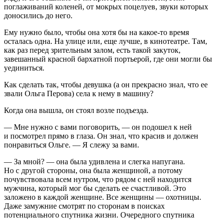
поглаживаний коленей, от мокрых поцелуев, звуки которых
доносились до него.
Ему нужно было, чтобы она хотя бы на какое-то время
осталась одна. На улице или, еще лучше, в кинотеатре. Там,
как раз перед зрительным залом, есть такой закуток,
завешанный красной бархатной портьерой, где они могли бы
уединиться.
Как сделать так, чтобы девушка (а он прекрасно знал, что ее
звали Ольга Перова) села к нему в машину?
Когда она вышла, он стоял возле подъезда.
— Мне нужно с вами поговорить, — он подошел к ней
и посмотрел прямо в глаза. Он знал, что красив и должен
понравиться Ольге. — Я слежу за вами.
— За мной? — она была удивлена и слегка напугана.
Но с другой стороны, она была женщиной, а потому
почувствовала всем нутром, что рядом с ней находится
мужчина, который мог бы сделать ее счастливой. Это
заложено в каждой женщине. Все женщины — охотницы.
Даже замужние смотрят по сторонам в поисках
потенциального спутника жизни. Очередного спутника