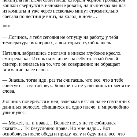
кошкой свернулся в изножьи кровати, на цыпочках вышла
из комнаты и уже через несколько минут стремительно
сбегала по лестнице вниз, на холод, в ночь…
***
— Логинов, я тебя сегодня не отпущу на работу, у тебя
температура, во-первых, а во-вторых, сухой кашель…
Наталия, забравшись с ногами в низкое глубокое кресло,
смотрела, как Игорь натягивает на себя толстый белый
свитер, и злилась на то, что он совершенно не обращает
внимание на ее слова.
— Знаешь, тогда иди, раз ты считаешь, что все, что я тебе
советую — пустой звук. Больше ты не услышишь от меня ни
слова.
Логинов повернулся к ней, задержав взгляд на ее спутанных
длинных волосах, сбившихся на одно плечо, и миролюбиво
улыбнулся:
— Может, ты и права… Вернее нет, я не то собирался
сказать… Ты безусловно права. Но мне надо… Вот
освобожусь после обеда и приду, лягу и буду пить все, что