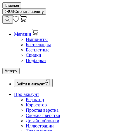
Главная
RUB
Сменить валюту
Магазин
Импринты
Бестселлеры
Бесплатные
Скидки
Подборки
Автору
Войти в аккаунт
Про-аккаунт
Редактор
Корректор
Простая верстка
Сложная верстка
Дизайн обложки
Иллюстрации