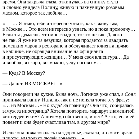
время. Она закрыла глаза, откинулась на спинку стула
и словно увидела Полину, живую и пахнувшую розовым
маслом, которое так любила…
« — … Я знаю, тебе интересно узнать, как я живу там,
в Москве… Это всем интересно узнать, но я пока промолчу…
Если ты думаешь, что мне стыдно, то это не так. Далеко
не так. Я уже не та девушка, которая продается за двадцать
немецких марок в ресторане и обслуживает клиента прямо
в кабинке, не обращая внимание на официанта
и присутствующих женщин… У меня своя клиентура… Да
и вообще, я скоро, возможно, уеду насовсем…
— Куда? В Москву?
— Да нет, ИЗ МОСКВЫ…»
Они говорили на кухне. Была ночь, Логинов уже спал, а Соня
принимала ванну. Наталия так и не поняла тогда эту фразу:
«… из Москвы…» Но куда? За границу? Она что, собиралась
замуж за иностранца? Хотела повторить маршрут знаменитой
«интердевочки»? А почему, собственно, и нет? А что, если ей
повезет и она будет счастлива там, в другом мире?
И еще она пожаловалась на здоровье, сказала, что «все врачи
идиоты, им только людей доверять…»