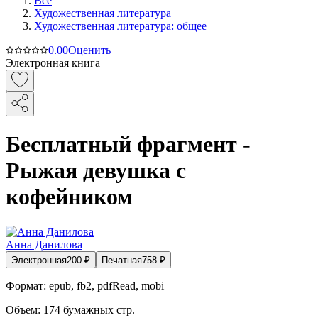
Все
Художественная литература
Художественная литература: общее
0.0
0
Оценить
Электронная книга
Бесплатный фрагмент -
Рыжая девушка с
кофейником
Анна Данилова
Электронная
200
₽
Печатная
758
₽
Формат:
epub, fb2, pdfRead, mobi
Объем:
174
бумажных стр.