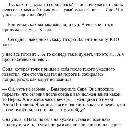
— Ты, кажется, куда-то собиралась? — она очнулась от своих
невеселых мыслей и как могла улыбнулась Соне. — Иди. Что
у нас сегодня на обед?
— Блинчики, как вы заказывали, и суп. А еще кое-что, я
придумала сама… К чаю.
— Сегодня я наверняка скажу Игорю Валентиновичу, КТО
здесь
у нас все готовит… А то он ведь так и думает, что это я… А я
просто бездельничаю…
Соня, которая тоже пришла в себя после такого ужасного
известия, уже стояла одетая на пороге и собиралась
попрощаться, как вдруг вспомнила:
— Ой, чуть не забыла… Вам звонила Сара. Она просила
передать, что сегодня после обеда к вам должен зайти какой-
то Перов. А в восемь часов вечера — женщина по имени
Анна Петровна. Я записала все в блокнот, как вы и велели, он
возле телефона, на столике… ну, я пойду?
Она ушла, а Наталия села на кухне и стала вспоминать
Полину и все то, о чем они разговаривали с ней в последнее