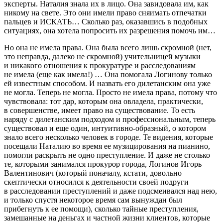
эксперты. Наталия знала их в лицо. Она завидовала им, как
никому на свете. Это они имели право сняимать отпечатки
пальцев и ИСКАТЬ… Сколько раз, оказавшись в подобных
ситуациях, она хотела попросить их разрешения помочь им…
Но она не имела права. Она была всего лишь скромной (нет,
это неправда, далеко не скромной) учительницей музыки
и никакого отношения к прокуратуре и расследованиям
не имела (еще как имела!) … Она помогала Логинову только
ей известным способом. И назвать его дилетанским она уже
не могла. Теперь не могла. Просто не имела права, потому что
чувствовала: тот дар, которым она овладела, практически,
в совершенстве, имеет право на существование. То есть
наряду с дилетанским подходом и профессиональным, теперь
существовал и еще один, интуитивно-образный, о котором
знало всего несколько человек в городе. Те видения, которые
посещали Наталию во время ее музицирования на пианино,
помогли раскрыть не одно преступление. И даже не столько
те, которыми занимался прокурор города, Логинов Игорь
Валентинович (который поначалу, кстати, довольно
скептически относился к деятельности своей подруги
в расследовании преступлений и даже подсмеивался над нею,
и только спустя некоторое время сам вынуждан был
прибегнуть к ее помощи), сколько тайные преступления,
замешанные на деньгах и частной жизни клиентов, которые