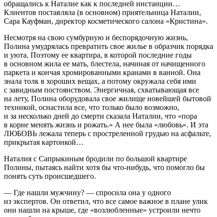
обращались к Наталие как к последней инстанции…
Клиентов поставляла (в основном) приятельница Наталии,
Сара Кауфман, директор косметического салона «Кристина».
Несмотря на свою сумбурную и беспорядочную жизнь,
Полина умудрялась превратить свое жилье в образчик порядка
и уюта. Поэтому ее квартира, в которой последние годы
в основном жила ее мать, блестела, начиная от начищенного
паркета и кончая хромированными кранами в ванной. Она
знала толк в хороших вещах, а потому окружала себя ими
с завидным постоянством. Энергичная, схватывающая все
на лету, Полина оборудовала свое жилище новейшей бытовой
техникой, оснастила все, что только было возможно,
и за несколько дней до смерти сказала Наталии, что «пора
в корне менять жизнь и рожать.» А нее была «любовь». И эта
ЛЮБОВЬ лежала теперь с простреленной грудью на асфальте,
прикрытая картонкой…
Наталия с Сапрыкиным бродили по большой квартире
Полины, пытаясь найти хотя бы что-нибудь, что помогло бы
понять суть происшедшего.
— Где нашли мужчину? — спросила она у одного
из экспертов. Он ответил, что все самое важное в плане улик
они нашли на крыше, где «возлюбленные» устроили нечто