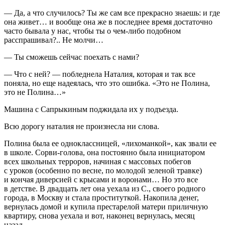
— Да, а что случилось? Ты же сам все прекрасно знаешь: и где
она живет… и вообще она же в последнее время достаточно
часто бывала у нас, чтобы ты о чем-либо подобном
расспрашивал?.. Не молчи…
— Ты сможешь сейчас поехать с нами?
— Что с ней? — побледнела Наталия, которая и так все
поняла, но еще надеялась, что это ошибка. «Это не Полина,
это не Полина…»
Машина с Сапрыкиным поджидала их у подъезда.
Всю дорогу наталия не произнесла ни слова.
Полина была ее одноклассницей, «лихоманкой», как звали ее
в школе. Сорви-голова, она постоянно была инициатором
всех школьных терроров, начиная с массовых побегов
с уроков (особенно по весне, по молодой зеленой травке)
и кончая диверсией с крысами и воронами… Но это все
в детстве. В двадцать лет она уехала из С., своего родного
города, в Москву и стала проституткой. Накопила денег,
вернулась домой и купила престарелой матери приличную
квартиру, снова уехала и вот, наконец вернулась, месяц
назад…