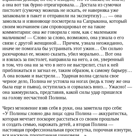
а она вот так бурно отреагировала… Достала из сумочки
пистолет (сумочку можешь не искать, ее наверняка уже
запаковали в пакет и отправили на экспертизу) … — она
замолкла и извиняюще посмотрела на Сапрыкина, который
своим молчанием сам спровоцировал ее на такие
комментарии: она же говорила с ним, как с маленьким
мальчиком! — Слово за слово, возможно, она узнала о его
связи с другой женщиной… Причем, узнала неожиданно,
иначе не помогала бы устраивать этот ужин… Он сильно
разочаровал ее, можно сказать, убил морально… Вот она
и взялась за пистолет, направила на него, а он, уверенный
в том, что она ни за что в него не выстрелит, стал к ней
приближаться и загнал ее, таким образом, к самому барьеру…
А она возьми и выстрели… Ударная волна сделала свое
черное дело, Полина не устояла на ногах (ведь к тому же она
была еще и пьяна), оступилась и сорвалась вниз… Ужасно! —
она зажмурилась, представив, какой силы удар пришелся
на голову несчастной Полины.
Через мгновение взяв себя в руки, она заметила про себя:
«У Полины словно два лица: одна Полина — аккуратистка,
которая мечтает поскорее расстаться со своим прошлым
и создать семью, нарожать детей, а вторая Полина —
настоящая профессиональная проститутка, порочная изнутри,
вся насквозь пропитанная цинизмом…»