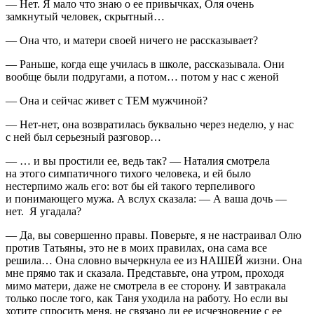
— Нет. Я мало что знаю о ее привычках, Оля очень
замкнутый человек, скрытный…
— Она что, и матери своей ничего не рассказывает?
— Раньше, когда еще училась в школе, рассказывала. Они
вообще были подругами, а потом… потом у нас с женой
— Она и сейчас живет с ТЕМ мужчиной?
— Нет-нет, она возвратилась буквально через неделю, у нас
с ней был серьезный разговор…
— … и вы простили ее, ведь так? — Наталия смотрела
на этого симпатичного тихого человека, и ей было
нестерпимо жаль его: вот бы ей такого терпеливого
и понимающего мужа. А вслух сказала: — А ваша дочь —
нет. Я угадала?
— Да, вы совершенно правы. Поверьте, я не настраивал Олю
против Татьяны, это не в моих правилах, она сама все
решила… Она словно вычеркнула ее из НАШЕЙ жизни. Она
мне прямо так и сказала. Представьте, она утром, проходя
мимо матери, даже не смотрела в ее сторону. И завтракала
только после того, как Таня уходила на работу. Но если вы
хотите спросить меня, не связано ли ее исчезновение с ее