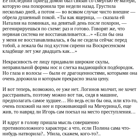
Ее последний приезд домой был связан со смертью ее матери,
которую она похоронила три недели назад. Грустила
несколько дней, а потом — во всяком случае чисто внешне —
обрела душевный покой. «Ты как ящерица, — сказала ей
Наталия на поминках, на девятый день после похорон, —
регенирируешься по схеме: раз и готово. Говорят же, что
нервная система не восстанавливается…» «Если бы она
у меня не восстанавливалась, я бы не сидела сейчас перед
тобой, а лежала бы под кустом сирени на Воскресенском
кладбище лет уже двадцать как…»
Некрасивость ее лицу придавали широкие скулы,
неправильной формы нос и слегка выдающийся подбородок.
Но глаза и волосы — были ее драгоценностями, которыми она
очень дорожила и которым прекрасно знала цену.
И вот теперь, возможно, ее уже нет. Логинов молчит, не хочет
расстраивать, поэтому можно вот так, сидя в машине,
предполагать самое худшее… Но ведь если бы она, или кто-то,
очень похожий на нее и проживающий на Мичурина,6, еще
жив, то навряд ли Игорь сам поехал на место преступления…
И вдруг в голову пришла мысль совершенно
противоположного характера: а что, если Полина сама что-
нибудь натворила?.. Убила, скажем, кого-то?..