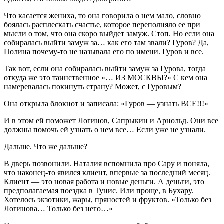
Что касается жениха, то она говорила о нем мало, словно
боялась расплескать счастье, которое переполняло ее при
мысли о том, что она скоро выйдет замуж. Стоп. Но если она
собиралась выйти замуж за… как его там звали? Гуров? Да,
Полина почему-то не называла его по имени. Гуров и все.
Так вот, если она собиралась выйти замуж за Гурова, тогда
откуда же это таинственное «… ИЗ МОСКВЫ?» С кем она
намеревалась покинуть страну? Может, с Гуровым?
Она открыла блокнот и записала: «Гуров — узнать ВСЕ!!!»
И в этом ей поможет Логинов, Сапрыкин и Арнольд. Они все
должны помочь ей узнать о нем все… Если уже не узнали.
Дальше. Что же дальше?
В дверь позвонили. Наталия вспомнила про Сару и поняла,
что наконец-то явился клиент, впервые за последний месяц.
Клиент — это новая работа и новые деньги. А деньги, это
предполагаемая поездка в Тунис. Или проще, в Бухару.
Хотелось экзотики, жары, пряностей и фруктов. «Только без
Логинова… Только без него…»