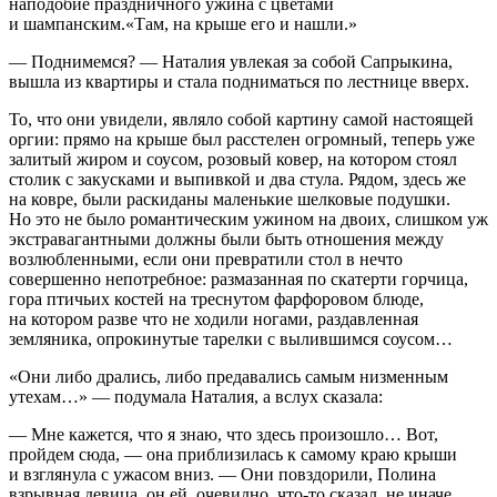
наподобие праздничного ужина с цветами
и шампанским.«Там, на крыше его и нашли.»
— Поднимемся? — Наталия увлекая за собой Сапрыкина,
вышла из квартиры и стала подниматься по лестнице вверх.
То, что они увидели, являло собой картину самой настоящей
оргии: прямо на крыше был расстелен огромный, теперь уже
залитый жиром и соусом, розовый ковер, на котором стоял
столик с закусками и выпивкой и два стула. Рядом, здесь же
на ковре, были раскиданы маленькие шелковые подушки.
Но это не было романтическим ужином на двоих, слишком уж
экстравагантными должны были быть отношения между
возлюбленными, если они превратили стол в нечто
совершенно непотребное: размазанная по скатерти горчица,
гора птичьих костей на треснутом фарфоровом блюде,
на котором разве что не ходили ногами, раздавленная
земляника, опрокинутые тарелки с вылившимся соусом…
«Они либо дрались, либо предавались самым низменным
утехам…» — подумала Наталия, а вслух сказала:
— Мне кажется, что я знаю, что здесь произошло… Вот,
пройдем сюда, — она приблизилась к самому краю крыши
и взглянула с ужасом вниз. — Они повздорили, Полина
взрывная девица, он ей, очевидно, что-то сказал, не иначе,