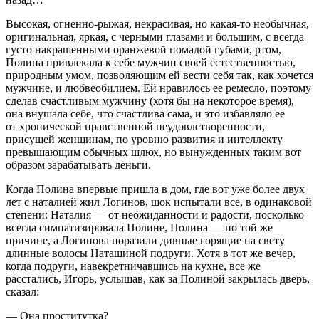
Высокая, огненно-рыжая, некрасивая, но какая-то необычная,
оригинальная, яркая, с черными глазами и большим, с всегда
густо накрашенными оранжевой помадой губами, ртом,
Полина привлекала к себе мужчин своей естественностью,
природным умом, позволяющим ей вести себя так, как хочется
мужчине, и любвеобилием. Ей нравилось ее ремесло, поэтому
сделав счастливым мужчину (хотя бы на некоторое время),
она внушала себе, что счастлива сама, и это избавляло ее
от хронической нравственной неудовлетворенности,
присущей женщинам, по уровню развития и интеллекту
превышающим обычных шлюх, но вынужденных таким вот
образом зарабатывать деньги.
Когда Полина впервые пришла в дом, где вот уже более двух
лет с наталией жил Логинов, шок испытали все, в одинаковой
степени: Наталия — от неожиданности и радости, посколько
всегда симпатизировала Полине, Полина — по той же
причине, а Логинова поразили дивные горящие на свету
длинные волосы Наташиной подруги. Хотя в тот же вечер,
когда подруги, навекретничавшись на кухне, все же
расстались, Игорь, услышав, как за Полиной закрылась дверь,
сказал:
— Она проститутка?