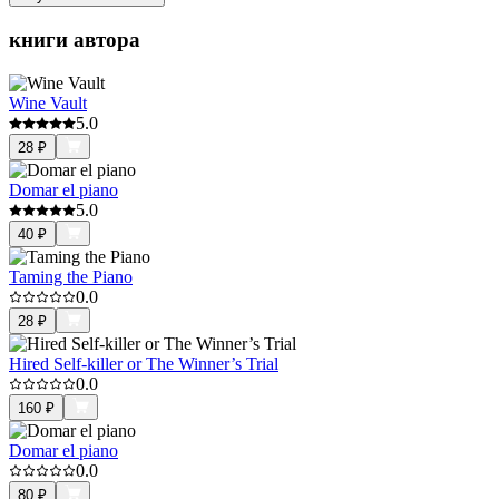
книги автора
Wine Vault
5.0
28
₽
Domar el piano
5.0
40
₽
Taming the Piano
0.0
28
₽
Hired Self-killer or The Winner’s Trial
0.0
160
₽
Domar el piano
0.0
80
₽