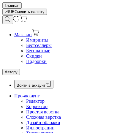
Главная
RUB
Сменить валюту
Магазин
Импринты
Бестселлеры
Бесплатные
Скидки
Подборки
Автору
Войти в аккаунт
Про-аккаунт
Редактор
Корректор
Простая верстка
Сложная верстка
Дизайн обложки
Иллюстрации