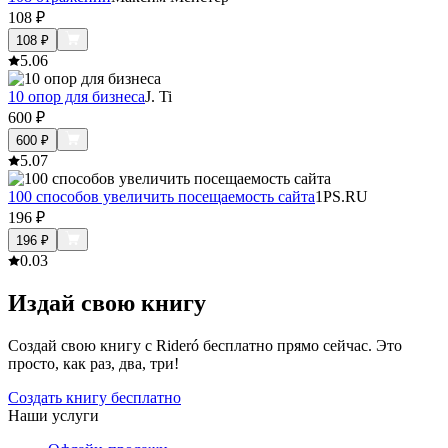
108
₽
108
₽
5.0
6
10 опор для бизнеса
J. Ti
600
₽
600
₽
5.0
7
100 способов увеличить посещаемость сайта
1PS.RU
196
₽
196
₽
0.0
3
Издай свою книгу
Создай свою книгу с Rideró бесплатно прямо сейчас. Это
просто, как раз, два, три!
Создать книгу бесплатно
Наши услуги