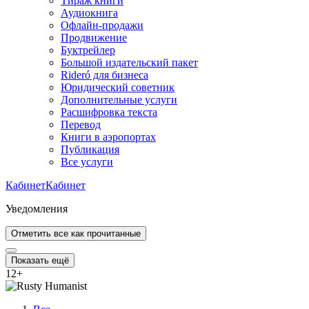
Тираж книги
Аудиокнига
Офлайн-продажи
Продвижение
Буктрейлер
Большой издательский пакет
Rideró для бизнеса
Юридический советник
Дополнительные услуги
Расшифровка текста
Перевод
Книги в аэропортах
Публикация
Все услуги
Кабинет
Кабинет
Уведомления
Отметить все как прочитанные
Показать ещё
12
+