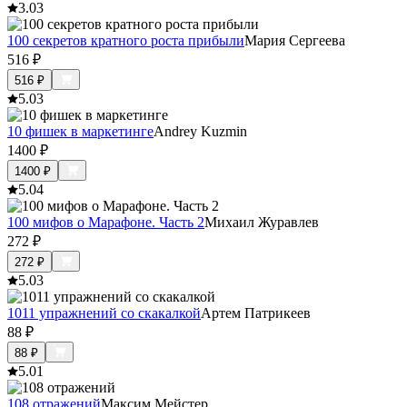
3.0
3
100 секретов кратного роста прибыли
Мария Сергеева
516
₽
516
₽
5.0
3
10 фишек в маркетинге
Andrey Kuzmin
1400
₽
1400
₽
5.0
4
100 мифов о Марафоне. Часть 2
Михаил Журавлев
272
₽
272
₽
5.0
3
1011 упражнений со скакалкой
Артем Патрикеев
88
₽
88
₽
5.0
1
108 отражений
Максим Мейстер