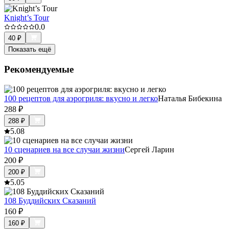
Knight’s Tour
0.0
40
₽
Показать ещё
Рекомендуемые
100 рецептов для аэрогриля: вкусно и легко
Наталья Бибекина
288
₽
288
₽
5.0
8
10 сценариев на все случаи жизни
Сергей Ларин
200
₽
200
₽
5.0
5
108 Буддийских Сказаний
160
₽
160
₽