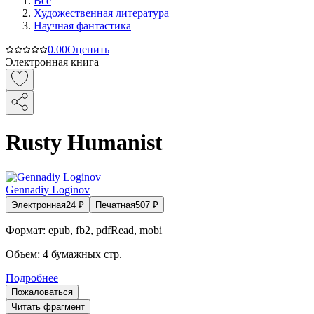
Все
Художественная литература
Научная фантастика
0.0
0
Оценить
Электронная книга
Rusty Humanist
Gennadiy Loginov
Электронная
24
₽
Печатная
507
₽
Формат:
epub, fb2, pdfRead, mobi
Объем:
4
бумажных стр.
Подробнее
Пожаловаться
Читать фрагмент