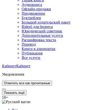
Тираж книги
Аудиокнига
Офлайн-продажи
Продвижение
Буктрейлер
Большой издательский пакет
Rideró для бизнеса
Юридический советник
Дополнительные услуги
Расшифровка текста
Перевод
Книги в аэропортах
Публикация
Все услуги
Кабинет
Кабинет
Уведомления
Отметить все как прочитанные
Показать ещё
18
+