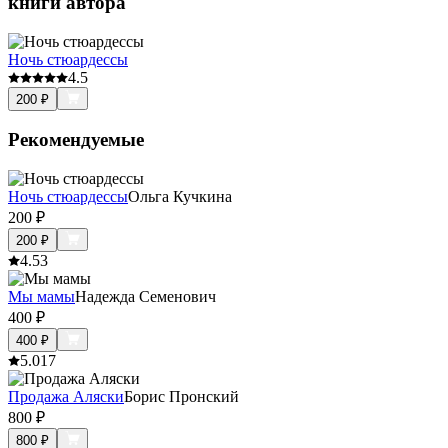
книги автора
Ночь стюардессы
4.5
200
₽
Рекомендуемые
Ночь стюардессы
Ольга Кучкина
200
₽
200
₽
4.5
3
Мы мамы
Надежда Семенович
400
₽
400
₽
5.0
17
Продажа Аляски
Борис Пронский
800
₽
800
₽