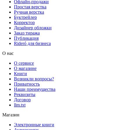
Офлайн-продажи
Простая верстка
Ручная верстка
Буктрейлер
Корректор
Дизайнер обложки
Заказ тиража
Публикация
Rideró для бизнеса
О нас
О сервисе
О магазине
Книги
Возникли вопросы?
Приватность
Наши преимущества
Реквизиты
Договор
llm.txt
Магазин
Электронные книги
Аудиокниги