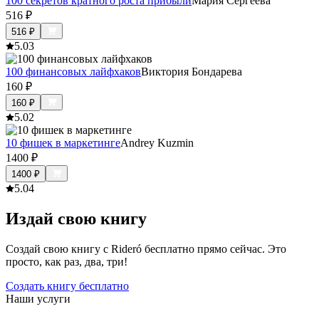
100 секретов кратного роста прибыли
Мария Сергеева
516
₽
516
₽
5.0
3
100 финансовых лайфхаков
Виктория Бондарева
160
₽
160
₽
5.0
2
10 фишек в маркетинге
Andrey Kuzmin
1400
₽
1400
₽
5.0
4
Издай свою книгу
Создай свою книгу с Rideró бесплатно прямо сейчас. Это
просто, как раз, два, три!
Создать книгу бесплатно
Наши услуги