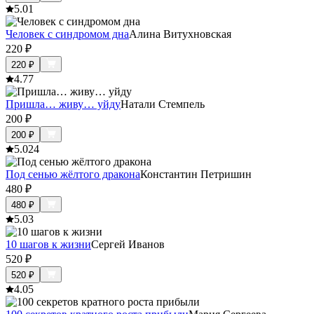
5.0
1
Человек с синдромом дна
Алина Витухновская
220
₽
220
₽
4.7
7
Пришла… живу… уйду
Натали Стемпель
200
₽
200
₽
5.0
24
Под сенью жёлтого дракона
Константин Петришин
480
₽
480
₽
5.0
3
10 шагов к жизни
Сергей Иванов
520
₽
520
₽
4.0
5