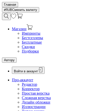
Главная
RUB
Сменить валюту
Магазин
Импринты
Бестселлеры
Бесплатные
Скидки
Подборки
Автору
Войти в аккаунт
Про-аккаунт
Редактор
Корректор
Простая верстка
Сложная верстка
Дизайн обложки
Иллюстрации