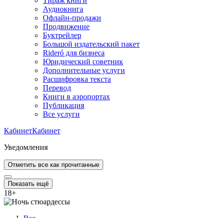
Тираж книги
Аудиокнига
Офлайн-продажи
Продвижение
Буктрейлер
Большой издательский пакет
Rideró для бизнеса
Юридический советник
Дополнительные услуги
Расшифровка текста
Перевод
Книги в аэропортах
Публикация
Все услуги
Кабинет
Кабинет
Уведомления
Отметить все как прочитанные
Показать ещё
18
+