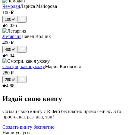
Чемодан
Лариса Майорова
100
₽
100
₽
5.0
26
Летаргия
Павел Волчик
400
₽
400
₽
5.0
4
Смотри, как я ухожу
Мария Косовская
280
₽
280
₽
4.8
8
Издай свою книгу
Создай свою книгу с Rideró бесплатно прямо сейчас. Это
просто, как раз, два, три!
Создать книгу бесплатно
Наши услуги