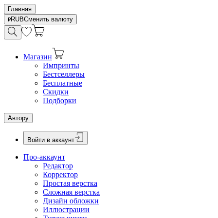
Главная
RUB
Сменить валюту
Магазин
Импринты
Бестселлеры
Бесплатные
Скидки
Подборки
Автору
Войти в аккаунт
Про-аккаунт
Редактор
Корректор
Простая верстка
Сложная верстка
Дизайн обложки
Иллюстрации