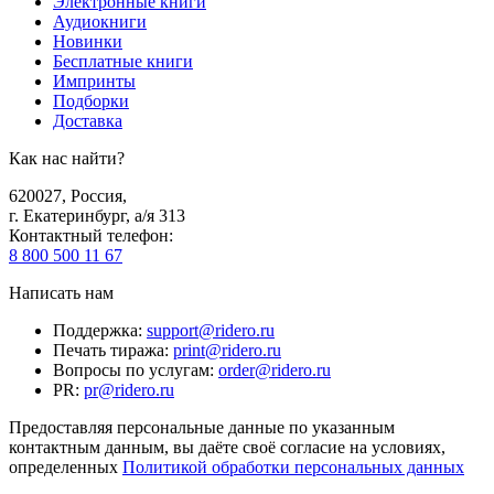
Электронные книги
Аудиокниги
Новинки
Бесплатные книги
Импринты
Подборки
Доставка
Как нас найти?
620027
,
Россия
,
г. Екатеринбург, а/я 313
Контактный телефон
:
8 800 500 11 67
Написать нам
Поддержка
:
support@ridero.ru
Печать тиража
:
print@ridero.ru
Вопросы по услугам
:
order@ridero.ru
PR
:
pr@ridero.ru
Предоставляя персональные данные по указанным
контактным данным, вы даёте своё согласие на условиях,
определенных
Политикой обработки персональных данных