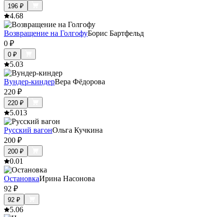
196
₽
4.6
8
Возвращение на Голгофу
Борис Бартфельд
0
₽
0
₽
5.0
3
Вундер-киндер
Вера Фёдорова
220
₽
220
₽
5.0
13
Русский вагон
Ольга Кучкина
200
₽
200
₽
0.0
1
Остановка
Ирина Насонова
92
₽
92
₽
5.0
6