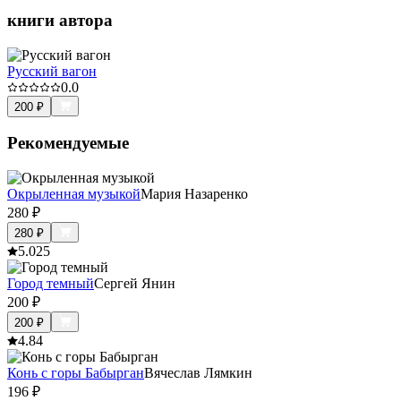
книги автора
Русский вагон
0.0
200
₽
Рекомендуемые
Окрыленная музыкой
Мария Назаренко
280
₽
280
₽
5.0
25
Город темный
Сергей Янин
200
₽
200
₽
4.8
4
Конь с горы Бабырган
Вячеслав Лямкин
196
₽