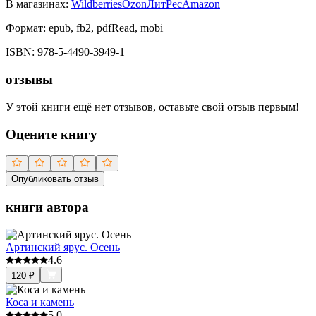
В магазинах:
Wildberries
Ozon
ЛитРес
Amazon
Формат:
epub, fb2, pdfRead, mobi
ISBN:
978-5-4490-3949-1
отзывы
У этой книги ещё нет отзывов, оставьте свой отзыв первым!
Оцените книгу
Опубликовать отзыв
книги автора
Артинский ярус. Осень
4.6
120
₽
Коса и камень
5.0