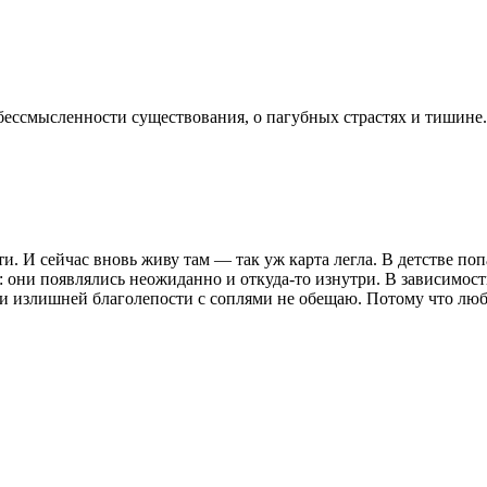
 бессмысленности существования, о пагубных страстях и тишине
ти. И сейчас вновь живу там — так уж карта легла. В детстве п
: они появлялись неожиданно и откуда-то изнутри. В зависимос
 и излишней благолепости с соплями не обещаю. Потому что лю