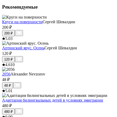
Рекомендуемые
Круги на поверхности
Сергей Шевалдин
200
₽
200
₽
5.0
3
Артинский ярус. Осень
Сергей Шевалдин
120
₽
120
₽
4.6
10
2056
Alexander Nevzorov
48
₽
48
₽
5.0
1
Адаптация билингвальных детей в условиях эмиграции
480
₽
480
₽
0.0
0