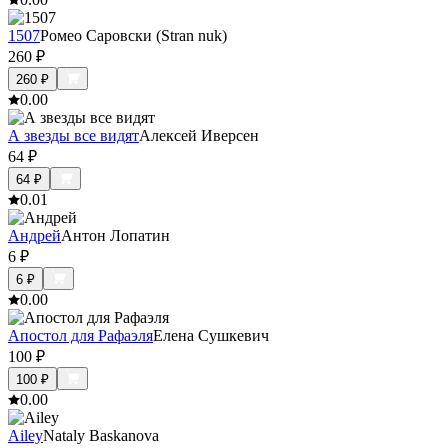
1507
Ромео Саровски (Stran nuk)
260
₽
260
₽
0.0
0
А звезды все видят
Алексей Иверсен
64
₽
64
₽
0.0
1
Андрей
Антон Лопатин
6
₽
6
₽
0.0
0
Апостол для Рафаэля
Елена Сушкевич
100
₽
100
₽
0.0
0
Ailey
Nataly Baskanova