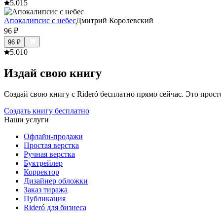
5.0
15
Апокалипсис с небес
Дмитрий Королевский
96
₽
96
₽
5.0
10
Издай свою книгу
Создай свою книгу с Rideró бесплатно прямо сейчас. Это просто,
Создать книгу бесплатно
Наши услуги
Офлайн-продажи
Простая верстка
Ручная верстка
Буктрейлер
Корректор
Дизайнер обложки
Заказ тиража
Публикация
Rideró для бизнеса