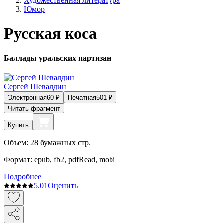
Художественная литература
Юмор
Русская коса
Баллады уральских партизан
Сергей Шевалдин
Электронная
60
₽
Печатная
501
₽
Читать фрагмент
Купить
Объем:
28
бумажных стр.
Формат:
epub, fb2, pdfRead, mobi
Подробнее
5.0
1
Оценить