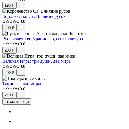
196
₽
Королевство Ся. Влияние русов
0.0
200
₽
Русь извечная. Хранислав, сын Белотура
0.0
200
₽
Великая Игра: три души, два мира
0.0
200
₽
Такие разные миры
0.0
240
₽
Показать ещё