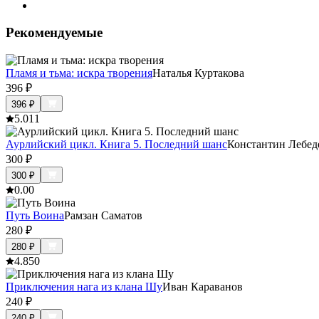
Рекомендуемые
Пламя и тьма: искра творения
Наталья Куртакова
396
₽
396
₽
5.0
11
Аурлийский цикл. Книга 5. Последний шанс
Константин Лебед
300
₽
300
₽
0.0
0
Путь Воина
Рамзан Саматов
280
₽
280
₽
4.8
50
Приключения нага из клана Шу
Иван Караванов
240
₽
240
₽