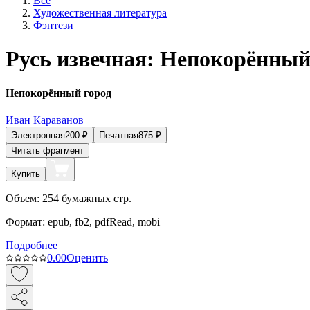
Все
Художественная литература
Фэнтези
Русь извечная: Непокорённый
Непокорённый город
Иван Караванов
Электронная
200
₽
Печатная
875
₽
Читать фрагмент
Купить
Объем:
254
бумажных стр.
Формат:
epub, fb2, pdfRead, mobi
Подробнее
0.0
0
Оценить