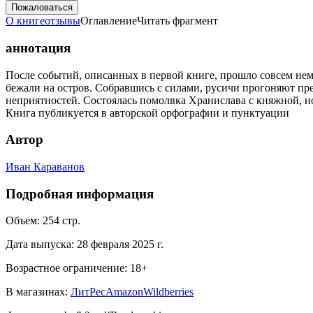
Пожаловаться
О книге
отзывы
Оглавление
Читать фрагмент
аннотация
После событий, описанных в первой книге, прошло совсем нем
бежали на остров. Собравшись с силами, русичи прогоняют пре
неприятностей. Состоялась помолвка Хранислава с княжной, но
Книга публикуется в авторской орфографии и пунктуации
Автор
Иван Караванов
Подробная информация
Объем:
254
стр.
Дата выпуска:
28 февраля 2025 г.
Возрастное ограничение:
18
+
В магазинах:
ЛитРес
Amazon
Wildberries