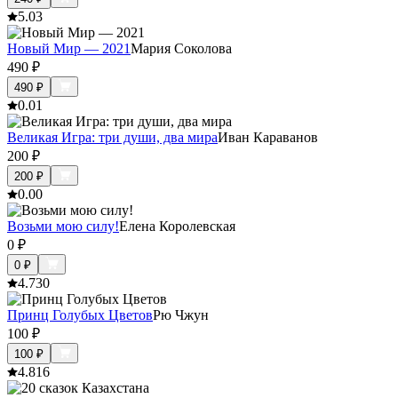
5.0
3
Новый Мир — 2021
Мария Соколова
490
₽
490
₽
0.0
1
Великая Игра: три души, два мира
Иван Караванов
200
₽
200
₽
0.0
0
Возьми мою силу!
Елена Королевская
0
₽
0
₽
4.7
30
Принц Голубых Цветов
Рю Чжун
100
₽
100
₽
4.8
16