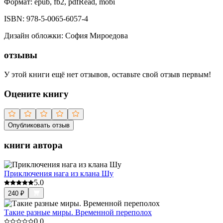
Формат:
epub, fb2, pdfRead, mobi
ISBN:
978-5-0065-6057-4
Дизайн обложки
:
София Мироедова
отзывы
У этой книги ещё нет отзывов, оставьте свой отзыв первым!
Оцените книгу
Опубликовать отзыв
книги автора
Приключения нага из клана Шу
5.0
240
₽
Такие разные миры. Временной переполох
0.0