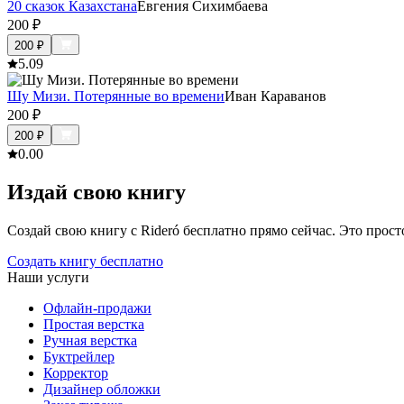
20 сказок Казахстана
Евгения Сихимбаева
200
₽
200
₽
5.0
9
Шу Мизи. Потерянные во времени
Иван Караванов
200
₽
200
₽
0.0
0
Издай свою книгу
Создай свою книгу с Rideró бесплатно прямо сейчас. Это просто,
Создать книгу бесплатно
Наши услуги
Офлайн-продажи
Простая верстка
Ручная верстка
Буктрейлер
Корректор
Дизайнер обложки