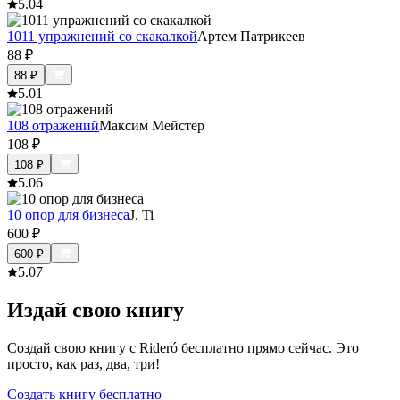
5.0
4
1011 упражнений со скакалкой
Артем Патрикеев
88
₽
88
₽
5.0
1
108 отражений
Максим Мейстер
108
₽
108
₽
5.0
6
10 опор для бизнеса
J. Ti
600
₽
600
₽
5.0
7
Издай свою книгу
Создай свою книгу с Rideró бесплатно прямо сейчас. Это
просто, как раз, два, три!
Создать книгу бесплатно