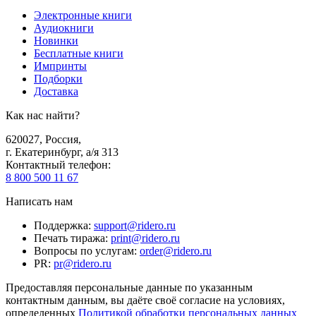
Электронные книги
Аудиокниги
Новинки
Бесплатные книги
Импринты
Подборки
Доставка
Как нас найти?
620027
,
Россия
,
г. Екатеринбург, а/я 313
Контактный телефон
:
8 800 500 11 67
Написать нам
Поддержка
:
support@ridero.ru
Печать тиража
:
print@ridero.ru
Вопросы по услугам
:
order@ridero.ru
PR
:
pr@ridero.ru
Предоставляя персональные данные по указанным
контактным данным, вы даёте своё согласие на условиях,
определенных
Политикой обработки персональных данных