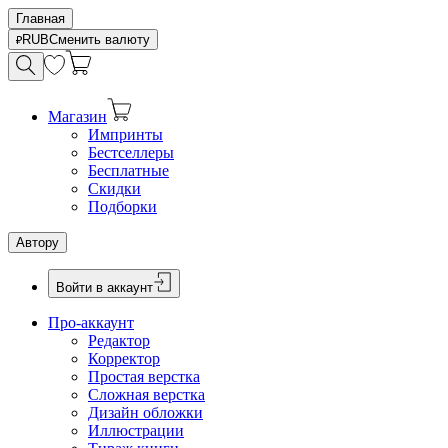
Главная
RUB
Сменить валюту
Магазин
Импринты
Бестселлеры
Бесплатные
Скидки
Подборки
Автору
Войти в аккаунт
Про-аккаунт
Редактор
Корректор
Простая верстка
Сложная верстка
Дизайн обложки
Иллюстрации