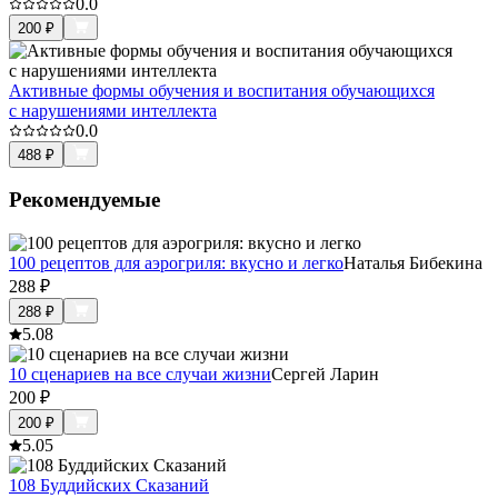
0.0
200
₽
Активные формы обучения и воспитания обучающихся
с нарушениями интеллекта
0.0
488
₽
Рекомендуемые
100 рецептов для аэрогриля: вкусно и легко
Наталья Бибекина
288
₽
288
₽
5.0
8
10 сценариев на все случаи жизни
Сергей Ларин
200
₽
200
₽
5.0
5
108 Буддийских Сказаний