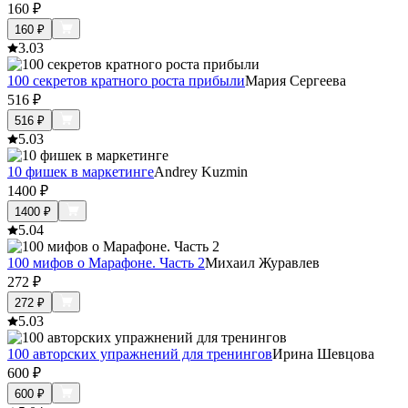
160
₽
160
₽
3.0
3
100 секретов кратного роста прибыли
Мария Сергеева
516
₽
516
₽
5.0
3
10 фишек в маркетинге
Andrey Kuzmin
1400
₽
1400
₽
5.0
4
100 мифов о Марафоне. Часть 2
Михаил Журавлев
272
₽
272
₽
5.0
3
100 авторских упражнений для тренингов
Ирина Шевцова
600
₽
600
₽