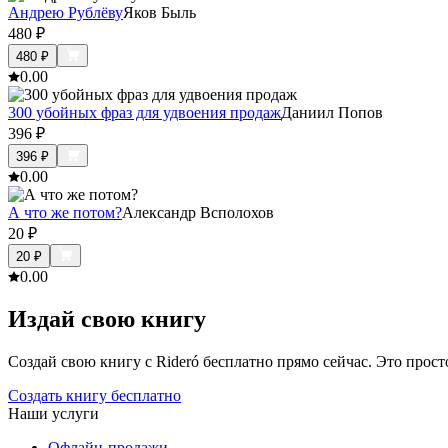
Андрею Рублёву
Яков Быль
480
₽
480
₽
0.0
0
300 убойных фраз для удвоения продаж
Даниил Попов
396
₽
396
₽
0.0
0
А что же потом?
Александр Всполохов
20
₽
20
₽
0.0
0
Издай свою книгу
Создай свою книгу с Rideró бесплатно прямо сейчас. Это просто,
Создать книгу бесплатно
Наши услуги
Офлайн-продажи