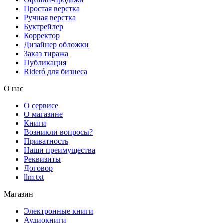
Простая верстка
Ручная верстка
Буктрейлер
Корректор
Дизайнер обложки
Заказ тиража
Публикация
Rideró для бизнеса
О нас
О сервисе
О магазине
Книги
Возникли вопросы?
Приватность
Наши преимущества
Реквизиты
Договор
llm.txt
Магазин
Электронные книги
Аудиокниги