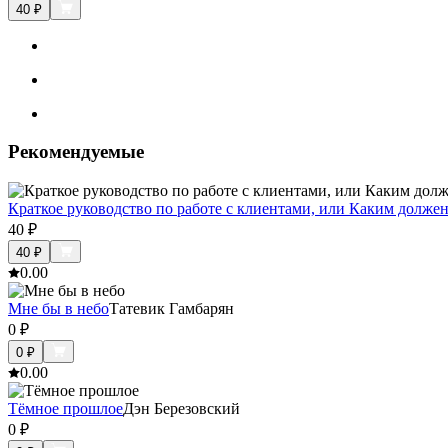
40
₽
Рекомендуемые
Краткое руководство по работе с клиентами, или Каким долже
40
₽
40
₽
0.0
0
Мне бы в небо
Татевик Гамбарян
0
₽
0
₽
0.0
0
Тёмное прошлое
Дэн Березовский
0
₽