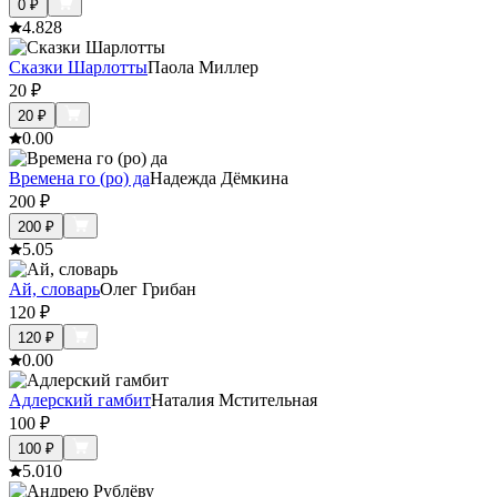
0
₽
4.8
28
Сказки Шарлотты
Паола Миллер
20
₽
20
₽
0.0
0
Времена го (ро) да
Надежда Дёмкина
200
₽
200
₽
5.0
5
Ай, словарь
Олег Грибан
120
₽
120
₽
0.0
0
Адлерский гамбит
Наталия Мстительная
100
₽
100
₽
5.0
10