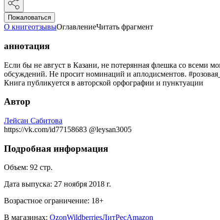
Пожаловаться
О книге
отзывы
Оглавление
Читать фрагмент
аннотация
Если бы не август в Казани, не потерянная флешка со всеми м
обсуждений. Не просит номинаций и аплодисментов. #розовая_ф
Книга публикуется в авторской орфографии и пунктуации
Автор
Лейсан Сабитова
https://vk.com/id77158683 @leysan3005
Подробная информация
Объем:
92
стр.
Дата выпуска:
27 ноября 2018 г.
Возрастное ограничение:
18
+
В магазинах:
Ozon
Wildberries
ЛитРес
Amazon