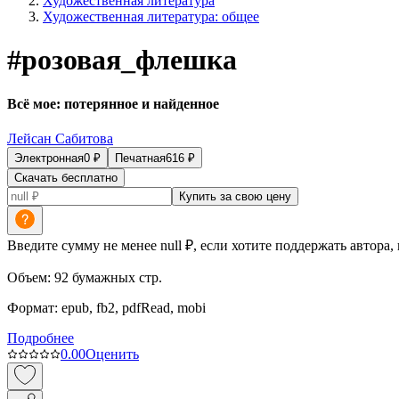
Художественная литература
Художественная литература: общее
#розовая_флешка
Всё мое: потерянное и найденное
Лейсан Сабитова
Электронная
0
₽
Печатная
616
₽
Скачать бесплатно
Купить за свою цену
Введите сумму не менее null ₽, если хотите поддержать автора,
Объем:
92
бумажных стр.
Формат:
epub, fb2, pdfRead, mobi
Подробнее
0.0
0
Оценить