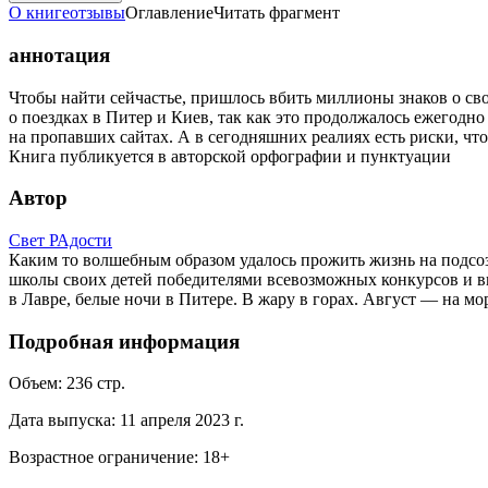
О книге
отзывы
Оглавление
Читать фрагмент
аннотация
Чтобы найти сейчастье, пришлось вбить миллионы знаков о св
о поездках в Питер и Киев, так как это продолжалось ежегодн
на пропавших сайтах. А в сегодняшних реалиях есть риски, что
Книга публикуется в авторской орфографии и пунктуации
Автор
Свет РАдости
Каким то волшебным образом удалось прожить жизнь на подсозн
школы своих детей победителями всевозможных конкурсов и вы
в Лавре, белые ночи в Питере. В жару в горах. Август — на м
Подробная информация
Объем:
236
стр.
Дата выпуска:
11 апреля 2023 г.
Возрастное ограничение:
18
+