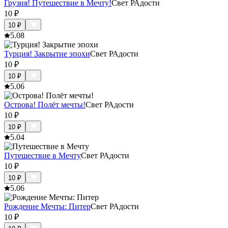
Грузия! Путешествие в Мечту!
Свет РАдости
10
₽
10
₽
5.0
8
Турция! Закрытие эпохи
Свет РАдости
10
₽
10
₽
5.0
6
Острова! Полёт мечты!
Свет РАдости
10
₽
10
₽
5.0
4
Путешествие в Мечту
Свет РАдости
10
₽
10
₽
5.0
6
Рождение Мечты: Питер
Свет РАдости
10
₽