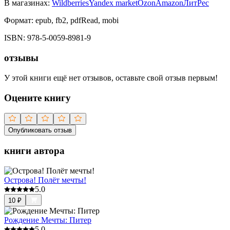
В магазинах:
Wildberries
Yandex market
Ozon
Amazon
ЛитРес
Формат:
epub, fb2, pdfRead, mobi
ISBN:
978-5-0059-8981-9
отзывы
У этой книги ещё нет отзывов, оставьте свой отзыв первым!
Оцените книгу
Опубликовать отзыв
книги автора
Острова! Полёт мечты!
5.0
10
₽
Рождение Мечты: Питер
5.0