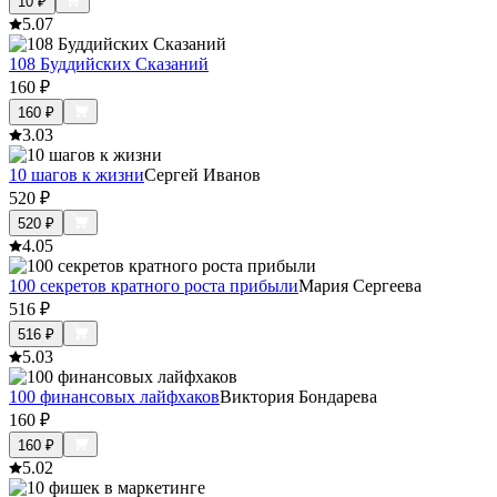
10
₽
5.0
7
108 Буддийских Сказаний
160
₽
160
₽
3.0
3
10 шагов к жизни
Сергей Иванов
520
₽
520
₽
4.0
5
100 секретов кратного роста прибыли
Мария Сергеева
516
₽
516
₽
5.0
3
100 финансовых лайфхаков
Виктория Бондарева
160
₽
160
₽
5.0
2