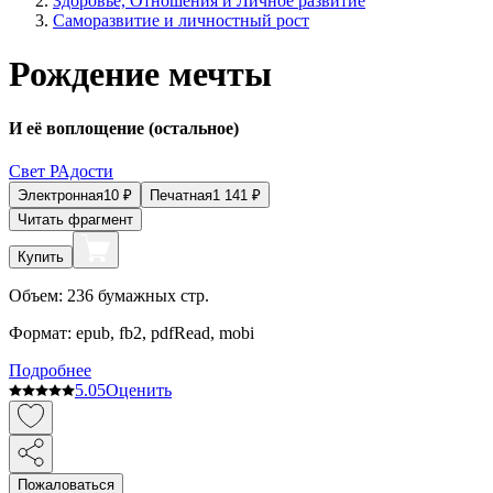
Здоровье, Отношения и Личное развитие
Саморазвитие и личностный рост
Рождение мечты
И её воплощение (остальное)
Свет РАдости
Электронная
10
₽
Печатная
1 141
₽
Читать фрагмент
Купить
Объем:
236
бумажных стр.
Формат:
epub, fb2, pdfRead, mobi
Подробнее
5.0
5
Оценить
Пожаловаться