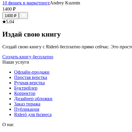
10 фишек в маркетинге
Andrey Kuzmin
1400
₽
1400
₽
5.0
4
Издай свою книгу
Создай свою книгу с Rideró бесплатно прямо сейчас. Это просто,
Создать книгу бесплатно
Наши услуги
Офлайн-продажи
Простая верстка
Ручная верстка
Буктрейлер
Корректор
Дизайнер обложки
Заказ тиража
Публикация
Rideró для бизнеса
О нас