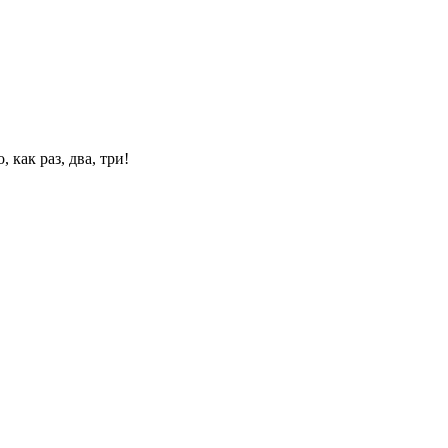
 как раз, два, три!