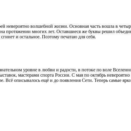
оей невероятно волшебной жизни. Основная часть вошла в четыр
о на протяжении многих лет. Оставшиеся же буквы решил объедин
 сгинет и остальное. Поэтому печатаю для себя.
ательном уровне в любви и радости, в потоке по воле Вселенной
ставок, мастерами спорта России. С мая по октябрь невероятно
оре. Всё описывалось ещё и до появления Сети. Теперь самые яр