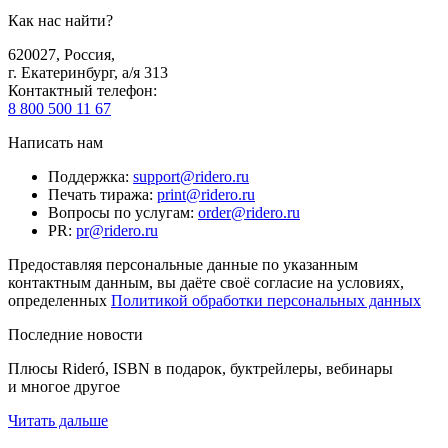
Как нас найти?
620027
,
Россия
,
г. Екатеринбург, а/я 313
Контактный телефон
:
8 800 500 11 67
Написать нам
Поддержка
:
support@ridero.ru
Печать тиража
:
print@ridero.ru
Вопросы по услугам
:
order@ridero.ru
PR
:
pr@ridero.ru
Предоставляя персональные данные по указанным
контактным данным, вы даёте своё согласие на условиях,
определенных
Политикой обработки персональных данных
Последние новости
Плюсы Rideró, ISBN в подарок, буктрейлеры, вебинары
и многое другое
Читать дальше