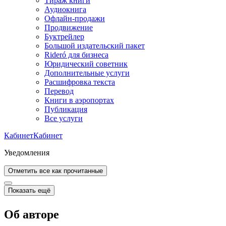
Тираж книги
Аудиокнига
Офлайн-продажи
Продвижение
Буктрейлер
Большой издательский пакет
Rideró для бизнеса
Юридический советник
Дополнительные услуги
Расшифровка текста
Перевод
Книги в аэропортах
Публикация
Все услуги
Кабинет
Кабинет
Уведомления
Отметить все как прочитанные
Показать ещё
Об авторе