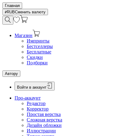
Главная
RUB
Сменить валюту
Магазин
Импринты
Бестселлеры
Бесплатные
Скидки
Подборки
Автору
Войти в аккаунт
Про-аккаунт
Редактор
Корректор
Простая верстка
Сложная верстка
Дизайн обложки
Иллюстрации