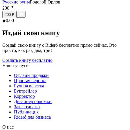
Русские руны
Родогой Орлов
200
₽
200
₽
0.0
0
Издай свою книгу
Создай свою книгу с Rideró бесплатно прямо сейчас. Это
просто, как раз, два, три!
Создать книгу бесплатно
Наши услуги
Офлайн-продажи
Простая верстка
Ручная верстка
Буктрейлер
Корректор
Дизайнер обложки
Заказ тиража
Публикация
Rideró для бизнеса
О нас