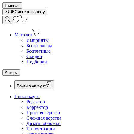
Главная
RUB
Сменить валюту
Магазин
Импринты
Бестселлеры
Бесплатные
Скидки
Подборки
Автору
Войти в аккаунт
Про-аккаунт
Редактор
Корректор
Простая верстка
Сложная верстка
Дизайн обложки
Иллюстрации