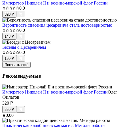
Император Николай II и военно-морской флот России
0.0
320
₽
Вероятность спасения цесаревича стала достоверностью
0.0
148
₽
Беседы с Цесаревичем
0.0
180
₽
Показать ещё
Рекомендуемые
Император Николай II и военно-морской флот России
Олег
Филатов
320
₽
320
₽
0.0
0
Практическая кладбищенская магия. Методы работы