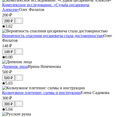
Комплексное исследование. «Судьба цесаревича
Алексея»
Олег Филатов
200
₽
200
₽
3.0
2
Вероятность спасения цесаревича стала достоверностью
Олег
Филатов
148
₽
148
₽
0.0
0
Дневник лица
Ирина Немчинова
500
₽
500
₽
5.0
3
Кольчужное плетение: схемы и инструкции
Елена Садикова
300
₽
300
₽
5.0
4