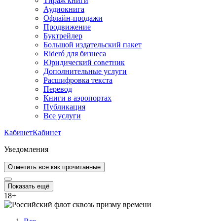
Тираж книги
Аудиокнига
Офлайн-продажи
Продвижение
Буктрейлер
Большой издательский пакет
Rideró для бизнеса
Юридический советник
Дополнительные услуги
Расшифровка текста
Перевод
Книги в аэропортах
Публикация
Все услуги
Кабинет
Кабинет
Уведомления
Отметить все как прочитанные
Показать ещё
18
+