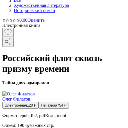
Все
Художественная литература
Исторический роман
0.0
0
Оценить
Электронная книга
Российский флот сквозь
призму времени
Тайна двух адмиралов
Олег Филатов
Электронная
120
₽
Печатная
754
₽
Формат:
epub, fb2, pdfRead, mobi
Объем:
190
бумажных стр.