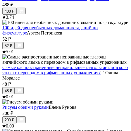
488
₽
488
₽
3.7
4
100 идей для необычных домашних заданий по
физкультуре
Артем Патрикеев
52
₽
52
₽
5.0
1
Самые распространенные неправильные глаголы английского
языка с переводом в рифмованных упражнениях
Т. Олива
Моралес
48
₽
48
₽
0.0
1
Рисуем обеими руками
Елена Рунова
200
₽
200
₽
0.0
0