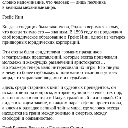
словно напоминание, что человек — лишь песчинка
в великом механизме мира.
Грейс Инн
Когда экспедиция была закончена, Роджер вернулся к тому,
что всегда тянуло его — знаниям.
В 1598 году
он продолжил
своё юридическое образование в Грейс Инн, одной из четырёх
придворных юридических корпораций.
Эти стены были свидетелями громких праздников
и театральных представлений, которые всегда привлекали
молодёжь и жаждущих развлечений аристократов…
Но Роджера теперь мало интересовали их игры. Его тянуло
к чему-то более глубокому, к пониманию законов и устоев
мира, что управляли людьми и их судьбами.
Здесь, среди старинных книг и судебных прецедентов, он
искал ответы на вопросы, которые мучили его ещё с тех пор,
как он лежал в постели в Падуе, сражённый лихорадкой. Он
видел в каждом законе, в каждом параграфе не просто слова,
а ключи к разгадке великой тайны мира, где человек всегда
находится на грани между жизнью и смертью, между
свободой и обязанностью.
Граф Роджер Ратленд и Елизавета Сидни