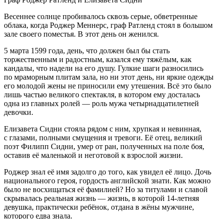
Весеннее солнце пробивалось сквозь серые, обветренные
облака, когда Роджер Меннерс, граф Ратленд стоял в большом
зале своего поместья. В этот день он женился.
5 марта 1599 года
, день, что должен был бы стать
торжественным и радостным, казался ему тяжёлым, как
кандалы, что надели на его душу. Гулкие шаги разносились
по мраморным плитам зала, но ни этот день, ни яркие одежды
его молодой жены не приносили ему утешения. Всё это было
лишь частью великого спектакля, в котором ему досталась
одна из главных ролей — роль мужа четыр
надцатилетн
ей
девочки.
Елизавета Сидни стояла рядом с ним, хрупкая и невинная,
с глазами, полными смущения и тревоги. Её отец, великий
поэт Филипп Сидни, умер от ран, полученных на поле боя,
оставив её маленькой и неготовой к взрослой жизни.
Роджер знал её имя задолго до того, как увидел её лицо. Дочь
нацио
нального героя, гордость английской знати. Как можно
было не восхищаться её фамилией? Но за титулами и славой
скрывалась реальная жизнь — жизнь, в которой 14-
летн
яя
девушка, практически ребёнок, отдана в жёны мужчине,
которого едва знала.