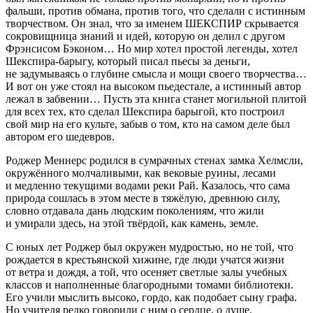
фальши, против обмана, против того, что сделали с истинным
творчеством. Он знал, что за именем ШЕКСПИР скрывается
сокровищница знаний и идей, которую он делил с другом
Фрэнсисом Бэконом… Но мир хотел простой легенды, хотел
Шекспира-барыгу, который писал пьесы за деньги,
не задумываясь о глубине смысла и мощи своего творчества…
И вот он уже стоял на высоком пьедестале, а истинный автор
лежал в забвении… Пусть эта книга станет могильной плитой
для всех тех, кто сделал Шекспира барыгой, кто построил
свой мир на его культе, забыв о том, кто на самом деле был
автором его шедевров.
Роджер Меннерс родился в сумрачных стенах замка Хелмсли,
окружённого молчаливыми, как вековые руины, лесами
и медленно текущими водами реки Рай. Казалось, что сама
природа сошлась в этом месте в тяжёлую, древнюю силу,
словно отдавала дань людским поколениям, что жили
и умирали здесь, на этой твёрдой, как камень, земле.
С юных лет Роджер был окружен мудростью, но не той, что
рождается в крестьянской хижине, где люди учатся жизни
от ветра и дождя, а той, что осеняет светлые залы учебных
классов и наполненные благородными томами библиотеки.
Его учили мыслить высоко, гордо, как подобает сыну графа.
Но учителя редко говорили с ним о сердце, о душе.