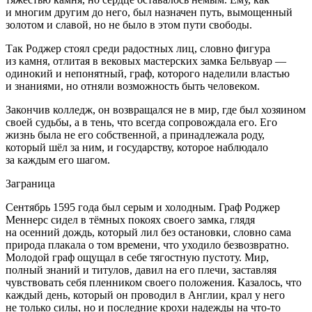
и многим другим до него, был назначен путь, вымощенный
золотом и славой, но не было в этом пути свободы.
Так Роджер стоял среди радостных лиц, словно фигура
из камня, отлитая в вековых мастерских замка Бельвуар —
одинокий и непонятный, граф, которого наделили властью
и знаниями, но отняли возможность быть человеком.
Закончив колледж, он возвращался не в мир, где был хозяином
своей судьбы, а в тень, что всегда сопровождала его. Его
жизнь была не его собственной, а принадлежала роду,
который шёл за ним, и государству, которое наблюдало
за каждым его шагом.
Заграница
Сентябрь 1595 года
был серым и холодным. Граф Роджер
Меннерс сидел в тёмных покоях своего замка, глядя
на осенний дождь, который лил без остановки, словно сама
природа плакала о том времени, что уходило безвозвратно.
Молодой граф ощущал в себе тягостную пустоту. Мир,
полный знаний и титулов, давил на его плечи, заставляя
чувствовать себя пленником своего положения. Казалось, что
каждый день, который он проводил в Англии, крал у него
не только силы, но и последние крохи надежды на что-то