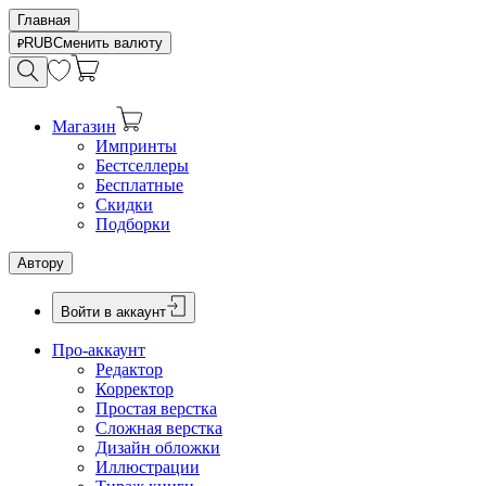
Главная
RUB
Сменить валюту
Магазин
Импринты
Бестселлеры
Бесплатные
Скидки
Подборки
Автору
Войти в аккаунт
Про-аккаунт
Редактор
Корректор
Простая верстка
Сложная верстка
Дизайн обложки
Иллюстрации