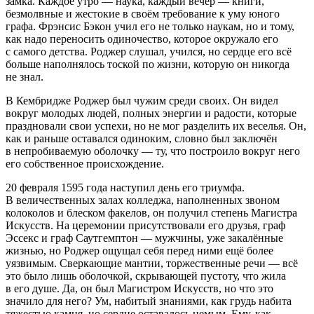
замка. Каждое утро — наука, каждый вечер — книги,
безмолвные и жестокие в своём требование к уму юного
графа. Фрэнсис Бэкон учил его не только наукам, но и тому,
как надо переносить одиночество, которое окружало его
с самого детства. Роджер слушал, учился, но сердце его всё
больше наполнялось тоской по жизни, которую он никогда
не знал.
В Кембридже Роджер был чужим среди своих. Он видел
вокруг молодых людей, полных энергии и радости, которые
праздновали свои успехи, но не мог разделить их веселья. Он,
как и раньше оставался одиноким, словно был заключён
в непробиваемую оболочку — ту, что построило вокруг него
его собственное происхождение.
20 февраля 1595 года
наступил день его триумфа.
В величественных залах колледжа, наполненных звоном
колоколов и блеском факелов, он получил степень Магистра
Искусств. На церемонии присутствовали его друзья, граф
Эс
секс
и граф Саутгемптон — мужчины, уже закалённые
жизнью, но Роджер ощущал себя перед ними ещё более
уязвимым. Сверкающие мантии, торжественные речи — всё
это было лишь оболочкой, скрывающей пустоту, что жила
в его душе. Да, он был Магистром Искусств, но что это
значило для него? Ум, набитый знаниями, как грудь набита
тяжестью камня, но сердце оставалось немым. Ему, как