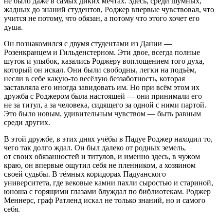
не было даже в самых диких мечтах. Здесь, среди шумных,
жадных до знаний студентов, Роджер впервые чувствовал, что
учится не потому, что обязан, а потому что этого хочет его
душа.
Он познакомился с двумя студентами из Дании —
Розенкранцем и Гильденстерном. Эти двое, всегда полные
шуток и улыбок, казались Роджеру воплощением того духа,
который он искал. Они были свободны, легки на подъём,
несли в себе какую-то весёлую беззаботность, которая
заставляла его иногда завидовать им. Но при всём этом их
дружба с Роджером была настоящей — они принимали его
не за титул, а за человека, сидящего за одной с ними партой.
Это было новым, удивительным чувством — быть равным
среди других.
В этой дружбе, в этих днях учёбы в Падуе Роджер находил то,
чего так долго ждал. Он был далеко от родных земель,
от своих обязанностей и титулов, и именно здесь, в чужом
краю, он впервые ощутил себя не пленником, а хозяином
своей судьбы. В тёмных коридорах Падуанского
университета, где вековые камни пахли сыростью и стариной,
юноша с горящими глазами блуждал по библиотекам. Роджер
Меннерс, граф Ратленд искал не только знаний, но и самого
себя.