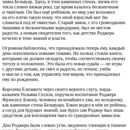
замка Бельвуар. Здесь, в этих каменных стенах, жизнь его
текла словно вязкая река, где время казалось бесконечным
и тяжёлым. Он был ещё ребёнком, но мир уже возложил
на его плечи такую ношу, что иной взрослый мог бы
сломаться под её тяжестью. Старый замок, с его громоздкими
башнями и бесконечными коридорами, был не местом
радости, а немым свидетелем того, как детство Роджера
исчезло в тени знаний и власти.
Огромная библиотека, что принадлежала теперь ему, каждый
день пополнялась новыми томами. На полках стояли книги,
которыми он должен овладеть, чтобы соответствовать своему
титулу и положению. Это была его новая судьба — не игры
с другими детьми, не смех и радость, но чтение, учёба
и мысли о том, как управлять тем миром, что принадлежал
ему по рождению.
Королева Елизавета через своего верного слугу, лорда-
казначея Уильяма Сесила, поручила воспитание Роджера
Фрэнсису Бэкону, человеку величайшего ума, но холодному,
как каменные стены Бельвуара. Бэкон видел в нём не ребёнка,
а сосуд для будущих знаний, как будто сам Роджер был лишь
средством для воплощения чьих-то грандиозных замыслов.
Дни Роджера были словно угли, медленно тлеющие в тишине