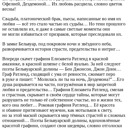
Офелией, Дездемоной… Их любовь расцвела, словно цветок
весны!
Свадьба, платонический брак, пьесы, написанные во имя их
любви — всё это стало частью их судьбы… Но тени прошлого
не оставляли их, и даже в самые светлые моменты они
не могли избавиться от призраков, которые преследовали их.
В замке Бельвуар, под покровом ночи и звёздного неба,
разворачивается история страсти, предательства и интриг…
Впереди скачет графиня Елизавета Ратленд в красной
амазонке, в красной шляпке с белой вуалью. За ней следуют
поэты Бельвуарской долины — Бен Джонсон, Джон Донн…
Граф Ратленд, сходящий с ума от ревности, сжимает перо
в руке и пишет: " Молилась ли ты на ночь, Дездемона?"…Его
душа разрывается на части, погружённая в мир запретной
любви и предательства… Графиня Елизавета Ратленд, смелая
и страстная, скрывает в своём сердце тайны, которые могут
разрушить не только её собственное счастье, но и жизни тех,
кого она любит… Роковая графиня Ратленд… Её красота
и обаяние притягивают мужчин, как мотыльков к свету,
но за этой маской скрывается мир тёмных страстей и сложных
отношений… Поэты Бельвуарской долины, вдохновлённые
красотой графини, создают свои шедевры, словно отголоски