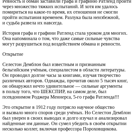
Ревность и обман заставили графа и графиню Ратленд пройти
через множество тяжких испытаний. И хотя им удалось
помириться на какое-то время, их отношения не смогли
пройти испытания временем. Разлука была неизбежной,
и судьба развела их навсегда.
История графа и графини Ратленд стала уроком для многих.
Она напоминала о том, что даже самые сильные чувства
могут разрушиться под воздействием обмана и ревности.
Открытие
Селестон Демблон был известным и признанным
бельгийским учёным, специалистом в области литературы.
Он проводил долгие часы за книгами, изучая творчество
различных авторов. Однажды, прочитав около 5 тысяч книг,
он обнаружил нечто удивительное — сильные аргументы
в пользу того, что ШЕКСПИР, на самом деле, был
псевдонимом Роджера Меннерса, 5-го графа Ратленда!!!
Это открытие в 1912 году
потрясло научное общество
и вызвало много споров среди учёных. Но Селестон Демблон
был уверен в своих выводах и долго изучал и анализировал
найденные им данные. Он сумел убедить в своём открытии
несколько коллег, включая профессора Пороховщикова.