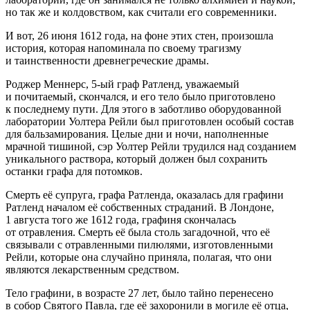
но так же и колдовством, как считали его современники.
И вот, 26 июня 1612 года
, на фоне этих стен, произошла
история, которая напоминала по своему трагизму
и таинственности древнегреческие драмы.
Роджер Меннерс, 5-ый граф Ратленд, уважаемый
и почитаемый, скончался, и его тело было приготовлено
к последнему пути. Для этого в заботливо оборудованной
лаборатории Уолтера Рейли был приготовлен особый состав
для бальзамирования. Целые дни и ночи, наполненные
мрачной тишиной, сэр Уолтер Рейли трудился над созданием
уникального раствора, который должен был сохранить
останки графа для потомков.
Смерть её супруга, графа Ратленда, оказалась для графини
Ратленд началом её собственных страданий. В Лондоне,
1 августа того же 1612 года, графиня скончалась
от отравления. Смерть её была столь загадочной, что её
связывали с отравленными пилюлями, изготовленными
Рейли, которые она случайно приняла, полагая, что они
являются лекарственным средством.
Тело графини, в возрасте 27 лет, было тайно перенесено
в собор Святого Павла, где её захоронили в могиле её отца,