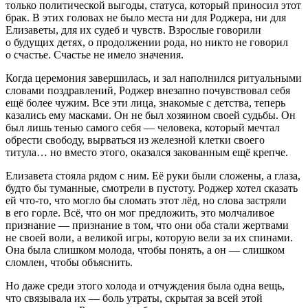
только политической выгоды, статуса, который приносил этот
брак. В этих головах не было места ни для Роджера, ни для
Елизаветы, для их судеб и чувств. Взрослые говорили
о будущих детях, о продолжении рода, но никто не говорил
о счастье. Счастье не имело значения.
Когда церемония завершилась, и зал наполнился ритуальными
словами поздравлений, Роджер внезапно почувствовал себя
ещё более чужим. Все эти лица, знакомые с детства, теперь
казались ему масками. Он не был хозяином своей судьбы. Он
был лишь тенью самого себя — человека, который мечтал
обрести свободу, вырваться из железной клетки своего
титула… но вместо этого, оказался закованным ещё крепче.
Елизавета стояла рядом с ним. Её руки были сложены, а глаза,
будто бы туманные, смотрели в пустоту. Роджер хотел сказать
ей что-то, что могло бы сломать этот лёд, но слова застряли
в его горле. Всё, что он мог предложить, это молчаливое
признание — признание в том, что они оба стали жертвами
не своей воли, а великой игры, которую вели за их спинами.
Она была слишком молода, чтобы понять, а он — слишком
сломлен, чтобы объяснить.
Но даже среди этого холода и отчуждения была одна вещь,
что связывала их — боль утраты, скрытая за всей этой