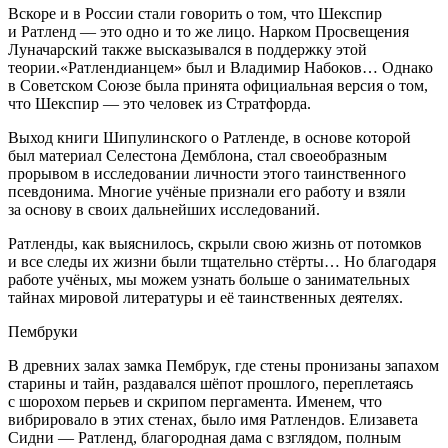
Вскоре и в
Росси
и стали говорить о том, что Шекспир
и Ратленд — это одно и то же лицо. Нарком Просвещения
Луначарский также высказывался в поддержку этой
теории.«Ратлендианцем» был и Владимир Набоков… Однако
в Советском Союзе была принята официальная версия о том,
что Шекспир — это человек из Стратфорда.
Выход книги Шипулинского о Ратленде, в основе которой
был материал Селестона Демблона, стал своеобразным
прорывом в исследовании личности этого таинственного
псевдонима. Многие учёные признали его работу и взяли
за основу в своих дальнейших исследований.
Ратленды, как выяснилось, скрыли свою жизнь от потомков
и все следы их жизни были тщательно стёрты… Но благодаря
работе учёных, мы можем узнать больше о занимательных
тайнах мировой литературы и её таинственных деятелях.
Пембруки
В древних залах замка Пембрук, где стены пронизаны запахом
старины и тайн, раздавался шёпот прошлого, переплетаясь
с шорохом перьев и скрипом пергамента. Именем, что
вибрировало в этих стенах, было имя Ратлендов. Елизавета
Сидни — Ратленд, благородная дама с взглядом, полным