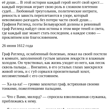
её души… В этой истории каждый герой несёт свой крест…
каждый персонаж играет свою роль в сложном плетении
судеб… Любовный треугольник, политические интриги,
ревность и зависть переплетаются в узоре, который
невозможно разгадать без потери части своей души…
Графиня Ратленд, поэты Бельвуарской долины и ревнивый
граф Ратленд найдут свои истины в этом мире теней и света,
где каждый шаг может стать последним, а каждое слово —
проклятием или благословением.
26 июня 1612 года
Граф Ратленд, ослабленный болезнью, лежал на своей постели
в комнате, заполненной густым запахом лекарств и влажным
холодом. Он чувствовал, как жизнь уходит из него, как песок
сквозь пальцы… Внезапно, в его усталых глазах заискрился
живой огонь, и с губ сорвался пронзительный хохот,
несовместимый с его состоянием.
— Ха-ха-ха! — громко захохотал граф, встряхивая своими
тонкими, пожелтевшими пальцами.
— Что с Вами, милорд? — спросила взволнованная служанка,
приближаясь к нему.