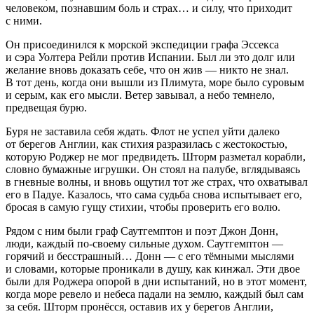
человеком, познавшим боль и страх… и силу, что приходит
с ними.
Он присоединился к морской экспедиции графа Эс
секс
а
и сэра Уолтера Рейли против Испании. Был ли это долг или
желание вновь доказать себе, что он жив — никто не знал.
В тот день, когда они вышли из Плимута, море было суровым
и серым, как его мысли. Ветер завывал, а небо темнело,
предвещая бурю.
Буря не заставила себя ждать. Флот не успел уйти далеко
от берегов Англии, как стихия разразилась с жестокостью,
которую Роджер не мог предвидеть. Шторм разметал корабли,
словно бумажные игрушки. Он стоял на палубе, вглядываясь
в гневные волны, и вновь ощутил тот же страх, что охватывал
его в Падуе. Казалось, что сама судьба снова испытывает его,
бросая в самую гущу стихии, чтобы проверить его волю.
Рядом с ним были граф Саутгемптон и поэт Джон Донн,
люди, каждый по-своему сильные духом. Саутгемптон —
горячий и бесстрашный… Донн — с его тёмными мыслями
и словами, которые проникали в душу, как кинжал. Эти двое
были для Роджера опорой в дни испытаний, но в этот момент,
когда море ревело и небеса падали на землю, каждый был сам
за себя. Шторм пронёсся, оставив их у берегов Англии,