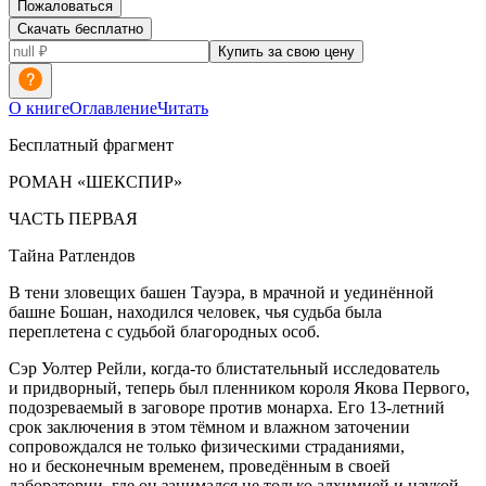
Пожаловаться
Скачать бесплатно
Купить за свою цену
О книге
Оглавление
Читать
Бесплатный фрагмент
РОМАН «ШЕКСПИР»
ЧАСТЬ ПЕРВАЯ
Тайна Ратлендов
В тени зловещих башен Тауэра, в мрачной и уединённой
башне Бошан, находился человек, чья судьба была
переплетена с судьбой благородных особ.
Сэр Уолтер Рейли, когда-то блистательный исследователь
и придворный, теперь был пленником короля Якова Первого,
подозреваемый в заговоре против монарха. Его 13-
летн
ий
срок заключения в этом тёмном и влажном заточении
сопровождался не только физическими страданиями,
но и бесконечным временем, проведённым в своей
лаборатории, где он занимался не только алхимией и наукой,