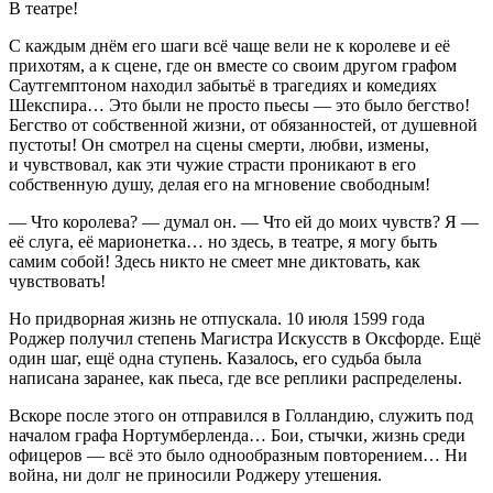
В театре!
С каждым днём его шаги всё чаще вели не к королеве и её
прихотям, а к сцене, где он вместе со своим другом графом
Саутгемптоном находил забытьё в трагедиях и комедиях
Шекспира… Это были не просто пьесы — это было бегство!
Бегство от собственной жизни, от обязанностей, от душевной
пустоты! Он смотрел на сцены смерти, любви, измены,
и чувствовал, как эти чужие страсти проникают в его
собственную душу, делая его на мгновение свободным!
— Что королева? — думал он. — Что ей до моих чувств? Я —
её слуга, её марионетка… но здесь, в театре, я могу быть
самим собой! Здесь никто не смеет мне диктовать, как
чувствовать!
Но придворная жизнь не отпускала.
10 июля 1599 года
Роджер получил степень Магистра Искусств в Оксфорде. Ещё
один шаг, ещё одна ступень. Казалось, его судьба была
написана заранее, как пьеса, где все реплики распределены.
Вскоре после этого он отправился в Голландию, служить под
началом графа Нортумберленда… Бои, стычки, жизнь среди
офицеров — всё это было однообразным повторением… Ни
войн
а, ни долг не приносили Роджеру утешения.