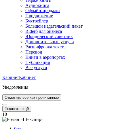
Тираж книги
Аудиокнига
Офлайн-продажи
Продвижение
Буктрейлер
Большой издательский пакет
Rideró для бизнеса
Юридический советник
Дополнительные услуги
Расшифровка текста
Перевод
Книги в аэропортах
Публикация
Все услуги
Кабинет
Кабинет
Уведомления
Отметить все как прочитанные
Показать ещё
18
+