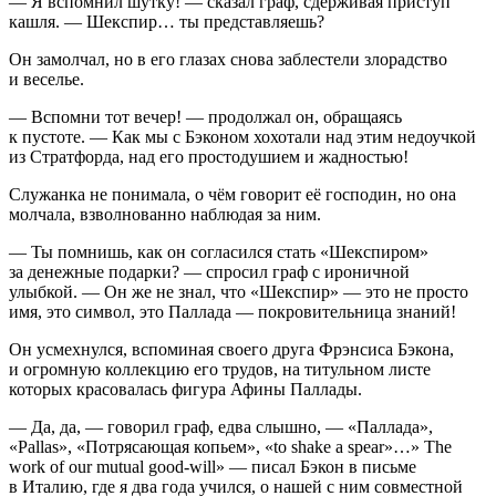
— Я вспомнил шутку! — сказал граф, сдерживая приступ
кашля. — Шекспир… ты представляешь?
Он замолчал, но в его глазах снова заблестели злорадство
и веселье.
— Вспомни тот вечер! — продолжал он, обращаясь
к пустоте. — Как мы с Бэконом хохотали над этим недоучкой
из Стратфорда, над его простодушием и жадностью!
Служанка не понимала, о чём говорит её господин, но она
молчала, взволнованно наблюдая за ним.
— Ты помнишь, как он согласился стать «Шекспиром»
за денежные подарки? — спросил граф с ироничной
улыбкой. — Он же не знал, что «Шекспир» — это не просто
имя, это символ, это Паллада — покровительница знаний!
Он усмехнулся, вспоминая своего друга Фрэнсиса Бэкона,
и огромную коллекцию его трудов, на титульном листе
которых к
расов
алась фигура Афины Паллады.
— Да, да, — говорил граф, едва слышно, — «Паллада»,
«Pallas», «Потрясающая копьем», «to shake a spear»…» The
work of our mutual good-will» — писал Бэкон в письме
в Италию, где я два года учился, о нашей с ним совместной