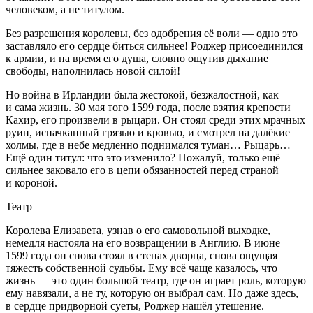
человеком, а не титулом.
Без разрешения королевы, без одобрения её воли — одно это
заставляло его сердце биться сильнее! Роджер присоединился
к армии, и на время его душа, словно ощутив дыхание
свободы, наполнилась новой силой!
Но
войн
а в Ирландии была жестокой, безжалостной, как
и сама жизнь.
30 мая того 1599 года,
после взятия крепости
Кахир, его произвели в рыцари. Он стоял среди этих мрачных
руин, испачканный грязью и кровью, и смотрел на далёкие
холмы, где в небе медленно поднимался туман… Рыцарь…
Ещё один титул: что это изменило? Пожалуй, только ещё
сильнее заковало его в цепи обязанностей перед страной
и короной.
Театр
Королева Елизавета, узнав о его самовольной выходке,
немедля настояла на его возвращении в Англию.
В июне
1599 года
он снова стоял в стенах дворца, снова ощущая
тяжесть собственной судьбы. Ему всё чаще казалось, что
жизнь — это один большой театр, где он играет роль, которую
ему навязали, а не ту, которую он выбрал сам. Но даже здесь,
в сердце придворной суеты, Роджер нашёл утешение.