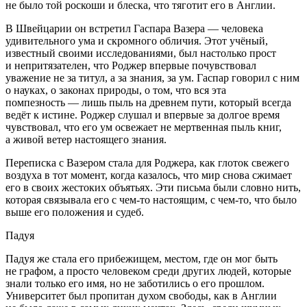
не было той роскоши и блеска, что тяготит его в Англии.
В Швейцарии он встретил Гаспара Вазера — человека
удивительного ума и скромного обличия. Этот учёный,
известный своими исследованиями, был настолько прост
и непритязателен, что Роджер впервые почувствовал
уважение не за титул, а за знания, за ум. Гаспар говорил с ним
о науках, о законах природы, о том, что вся эта
помпезность — лишь пыль на древнем пути, который всегда
ведёт к истине. Роджер слушал и впервые за долгое время
чувствовал, что его ум освежает не мертвенная пыль книг,
а живой ветер настоящего знания.
Переписка с Вазером стала для Роджера, как глоток свежего
воздуха в тот момент, когда казалось, что мир снова сжимает
его в своих жестоких объятьях. Эти письма были словно нить,
которая связывала его с чем-то настоящим, с чем-то, что было
выше его положения и судеб.
Падуя
Падуя же стала его прибежищем, местом, где он мог быть
не графом, а просто человеком среди других людей, которые
знали только его имя, но не заботились о его прошлом.
Университет был пропитан духом свободы, как в Англии