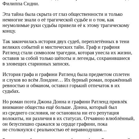
Филиппа Сидни.
Эта тайна была скрыта от глаз общественности и только
немногие знали о её трагической судьбе и о том, как
неумолимые руки судьбы привели её к этому трагическому
концу.
Так закончилась история двух судеб, переплетённых в тени
великих событий и мистических тайн. Граф и графиня
Ратленд стали символом трагедии, которая унесла их жизни,
оставив за собой только шёпоты и легенды, сохранившиеся
в зловещих старинных записях.
История графа и графини Ратленд была предметом сплетен
и слухов во всём Лондоне… Их бурный роман, поражённый
ревностью и обманом, оставил горький отпечаток в их
судьбах.
Но роман поэта Джона Донна и графини Ратленд привлёк
внимание общества ещё больше. Донна, который был
из среднего сословия, не остановила ни его репутация
волокиты, ни различия в их статусах. Отчаянно влюблённый,
он безуспешно сражался за сердце графини, пока
не столкнулся с реальностью её неравнодушия…