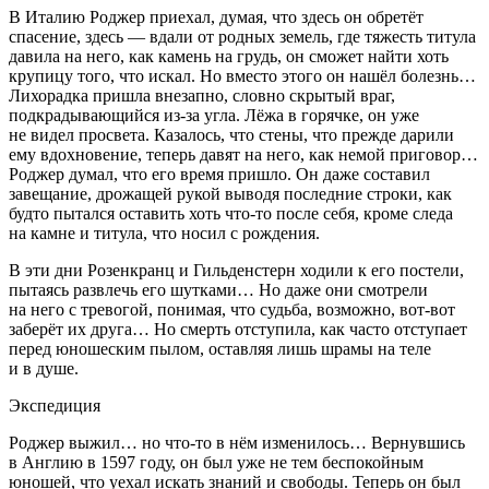
В Италию Роджер приехал, думая, что здесь он обретёт
спасение, здесь — вдали от родных земель, где тяжесть титула
давила на него, как камень на грудь, он сможет найти хоть
крупицу того, что искал. Но вместо этого он нашёл болезнь…
Лихорадка пришла внезапно, словно скрытый враг,
подкрадывающийся из-за угла. Лёжа в горячке, он уже
не видел просвета. Казалось, что стены, что прежде дарили
ему вдохновение, теперь давят на него, как немой приговор…
Роджер думал, что его время пришло. Он даже составил
завещание, дрожащей рукой выводя последние строки, как
будто пытался оставить хоть что-то после себя, кроме следа
на камне и титула, что носил с рождения.
В эти дни Розенкранц и Гильденстерн ходили к его постели,
пытаясь развлечь его шутками… Но даже они смотрели
на него с тревогой, понимая, что судьба, возможно, вот-вот
заберёт их друга… Но смерть отступила, как часто отступает
перед юношеским пылом, оставляя лишь шрамы на теле
и в душе.
Экспедиция
Роджер выжил… но что-то в нём изменилось…
Вернувшись
в Англию в 1597 году,
он был уже не тем беспокойным
юношей, что уехал искать знаний и свободы. Теперь он был