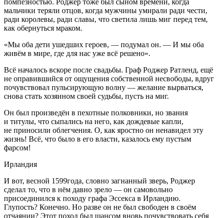
помпезностью. Роджер тоже был сыном времени, когда
мальчики теряли отцов, когда мужчины умирали ради чести,
ради королевы, ради славы, что светила лишь миг перед тем,
как обернуться мраком.
«Мы оба дети ушедших героев, — подумал он. — И мы оба
живём в мире, где для нас уже всё решено».
Всё началось вскоре после свадьбы. Граф Роджер Ратленд, ещё
не оправившийся от ощущения собственной несвободы, вдруг
почувствовал пульсирующую волну — желание вырваться,
снова стать хозяином своей судьбы, пусть на миг.
Он был произведён в пехотные полковники, но звания
и титулы, что сыпались на него, как дождевые капли,
не приносили облегчения. О, как яростно он ненавидел эту
жизнь! Всё, что было в его власти, казалось ему пустым
фарсом!
Ирландия
И вот, весной 1599года,
словно загнанный зверь, Роджер
сделал то, что в нём давно зрело — он самовольно
присоединился к походу графа Эс
секс
а в Ирландию.
Глупость? Конечно. Но разве он не был свободен в своём
отчаянии? Этот поход был шансом вновь почувствовать себя