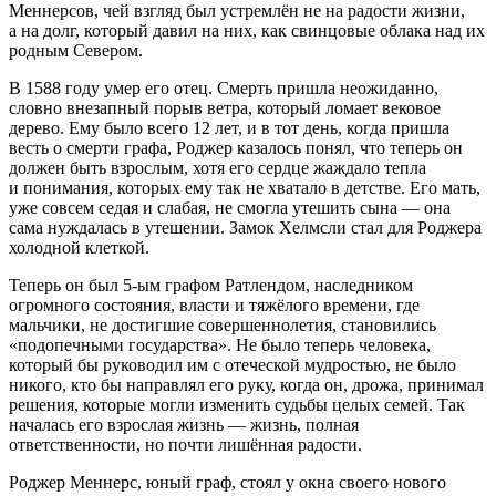
Меннерсов, чей взгляд был устремлён не на радости жизни,
а на долг, который давил на них, как свинцовые облака над их
родным Севером.
В 1588 году
умер его отец. Смерть пришла неожиданно,
словно внезапный порыв ветра, который ломает вековое
дерево. Ему было всего 12 лет, и в тот день, когда пришла
весть о смерти графа, Роджер казалось понял, что теперь он
должен быть взрослым, хотя его сердце жаждало тепла
и понимания, которых ему так не хватало в детстве. Его мать,
уже совсем седая и слабая, не смогла утешить сына — она
сама нуждалась в утешении. Замок Хелмсли стал для Роджера
холодной клеткой.
Теперь он был 5-ым графом Ратлендом, наследником
огромного состояния, власти и тяжёлого времени, где
мальчики, не достигшие совершеннолетия, становились
«подопечными государства». Не было теперь человека,
который бы руководил им с отеческой мудростью, не было
никого, кто бы направлял его руку, когда он, дрожа, принимал
решения, которые могли изменить судьбы целых семей. Так
началась его взрослая жизнь — жизнь, полная
ответственности, но почти лишённая радости.
Роджер Меннерс, юный граф, стоял у окна своего нового