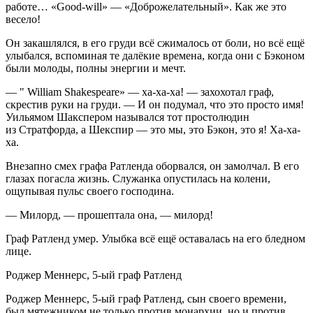
работе… «Good-will» — «Доброжелательный». Как же это
весело!
Он закашлялся, в его груди всё сжималось от боли, но всё ещё
улыбался, вспоминая те далёкие времена, когда они с Бэконом
были молоды, полны энергии и мечт.
— " William Shakespeare» — ха-ха-ха! — захохотал граф,
скрестив руки на груди. — И он подумал, что это просто имя!
Уильямом Шакспером назывался тот простолюдин
из Стратфорда, а Шекспир — это мы, это Бэкон, это я! Ха-ха-
ха.
Внезапно смех графа Ратленда оборвался, он замолчал. В его
глазах погасла жизнь. Служанка опустилась на колени,
ощупывая пульс своего господина.
— Милорд, — прошептала она, — милорд!
Граф Ратленд умер. Улыбка всё ещё оставалась на его бледном
лице.
Роджер Меннерс, 5-ый граф Ратленд
Роджер Меннерс, 5-ый граф Ратленд, сын своего времени,
был мятежником не только против монархии, но и против