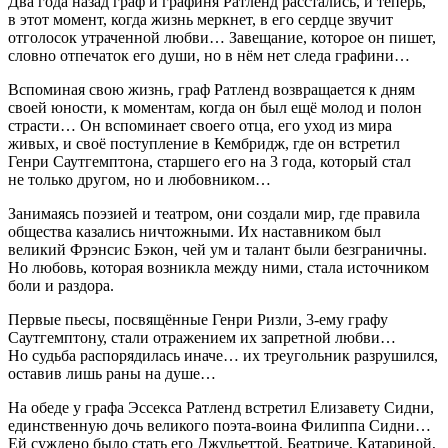
Два года назад граф и графиня Ратленд расстались, и теперь,
в этот момент, когда жизнь меркнет, в его сердце звучит
отголосок утраченной любви… Завещание, которое он пишет,
словно отпечаток его души, но в нём нет следа графини…
Вспоминая свою жизнь, граф Ратленд возвращается к дням
своей юности, к моментам, когда он был ещё молод и полон
страсти… Он вспоминает своего отца, его уход из мира
живых, и своё поступление в Кембридж, где он встретил
Генри Саутгемптона, старшего его на 3 года, который стал
не только другом, но и любовником…
Занимаясь поэзией и театром, они создали мир, где правила
общества казались ничтожными. Их наставником был
великий Фрэнсис Бэкон, чей ум и талант были безграничны.
Но любовь, которая возникла между ними, стала источником
боли и раздора.
Первые пьесы, посвящённые Генри Ризли, 3-ему графу
Саутгемптону, стали отражением их запретной любви…
Но судьба распорядилась иначе… их треугольник разрушился,
оставив лишь раны на душе…
На обеде у графа Эс
секс
а Ратленд встретил Елизавету Сидни,
единственную дочь великого поэта-воина Филиппа Сидни…
Ей суждено было стать его Джульеттой, Беатриче, Катариной,