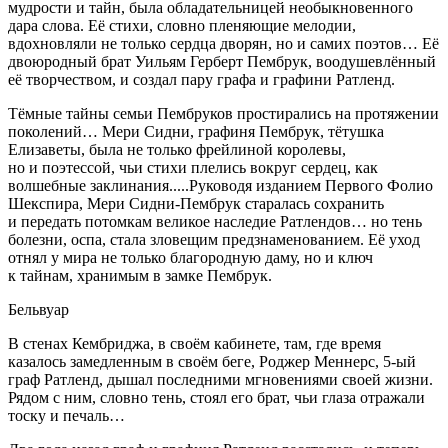
мудрости и тайн, была обладательницей необыкновенного
дара слова. Её стихи, словно пленяющие мелодии,
вдохновляли не только сердца дворян, но и самих поэтов… Её
двоюродный брат Уильям Герберт Пембрук, воодушевлённый
её творчеством, и создал пару графа и графини Ратленд.
Тёмные тайны семьи Пембруков простирались на протяжении
поколений… Мери Сидни, графиня Пембрук, тётушка
Елизаветы, была не только фрейлиной королевы,
но и поэтессой, чьи стихи плелись вокруг сердец, как
волшебные заклинания.....Руководя изданием Первого Фолио
Шекспира, Мери Сидни-Пембрук старалась сохранить
и передать потомкам великое наследие Ратлендов… но тень
болезни, оспа, стала зловещим предзнаменованием. Её уход
отнял у мира не только благородную даму, но и ключ
к тайнам, хранимым в замке Пембрук.
Бельвуар
В стенах Кембриджа, в своём кабинете, там, где время
казалось замедленным в своём беге, Роджер Меннерс, 5-ый
граф Ратленд, дышал последними мгновениями своей жизни.
Рядом с ним, словно тень, стоял его брат, чьи глаза отражали
тоску и печаль…