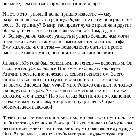
большее, чем пустые формальности при дворе.
И вот, в этот унылый день, пришло известие — ему
разрешено выехать за границу. Роджер не сразу поверил в эту
весть. За границу? В мир, где правят чужие правила и другие
обычаи, но есть что-то настоящее, живое. Там, в дали
от Бельвуара, он сможет увидеть и узнать больше, чем могла
предложить ему затянутая в каменные стены жизнь графа.
Ему казалось, что в этом — возможность стать не просто
частью великого мира, но понять его истинное лицо.
Январь 1596 года
был холодным, но теперь — радостным. Он
стоял на палубе корабля в Плимуте, наблюдая, как берег
Англии постепенно исчезает за серым горизонтом. За его
спиной оставались и титулы, и обязанности — хотя бы
на время. Впереди был чужой мир. Роджер ощущал не только
свободу, но и страх. А что если и там его встретят с тем же
холодом, что и здесь? Но этот страх был ничто по сравнению
с тем живым чувством, что росло внутри него. Страх
оборачивался надеждой.
Франция встретила его приветливо, но быстро отпустила. Там
не было того, что искал Роджер. Он чувствовал себя чужаком,
бесплотной тенью среди реальности, которая была ему чужда.
Он шёл дальше, дальше вглубь материка, куда-то туда, где