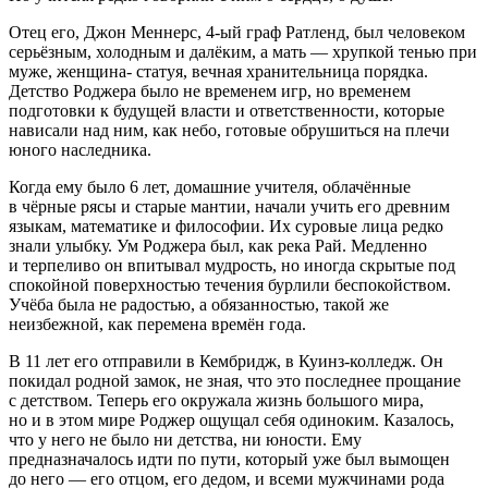
Отец его, Джон Меннерс, 4-ый граф Ратленд, был человеком
серьёзным, холодным и далёким, а мать — хрупкой тенью при
муже, женщина- статуя, вечная хранительница порядка.
Детство Роджера было не временем игр, но временем
подготовки к будущей власти и ответственности, которые
нависали над ним, как небо, готовые обрушиться на плечи
юного наследника.
Когда ему было 6 лет, домашние учителя, облачённые
в чёрные рясы и старые мантии, начали учить его древним
языкам, математике и философии. Их суровые лица редко
знали улыбку. Ум Роджера был, как река Рай. Медленно
и терпеливо он впитывал мудрость, но иногда скрытые под
спокойной поверхностью течения бурлили беспокойством.
Учёба была не радостью, а обязанностью, такой же
неизбежной, как перемена времён года.
В 11 лет его отправили в Кембридж, в Куинз-колледж. Он
покидал родной замок, не зная, что это последнее прощание
с детством. Теперь его окружала жизнь большого мира,
но и в этом мире Роджер ощущал себя одиноким. Казалось,
что у него не было ни детства, ни юности. Ему
предназначалось идти по пути, который уже был вымощен
до него — его отцом, его дедом, и всеми мужчинами рода