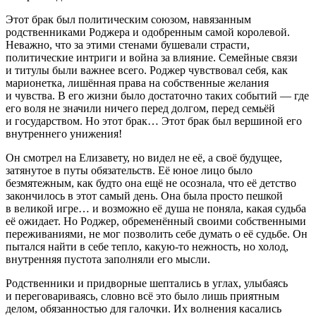
Этот брак был политическим союзом, навязанным
родственниками Роджера и одобренным самой королевой.
Неважно, что за этими стенами бушевали страсти,
политические интриги и
войн
а за влияние. Семейные связи
и титулы были важнее всего. Роджер чувствовал себя, как
марионетка, лишённая права на собственные желания
и чувства. В его жизни было достаточно таких событий — где
его воля не значили ничего перед долгом, перед семьёй
и государством. Но этот брак… Этот брак был вершиной его
внутреннего унижения!
Он смотрел на Елизавету, но видел не её, а своё будущее,
затянутое в путы обязательств. Её юное лицо было
безмятежным, как будто она ещё не осознала, что её детство
закончилось в этот самый день. Она была просто пешкой
в великой игре… и возможно её душа не поняла, какая судьба
её ожидает. Но Роджер, обременённый своими собственными
переживаниями, не мог позволить себе думать о её судьбе. Он
пытался найти в себе тепло, какую-то нежность, но холод,
внутренняя пустота заполняли его мысли.
Родственники и придворные шептались в углах, улыбаясь
и переговариваясь, словно всё это было лишь приятным
делом, обязанностью для галочки. Их волнения касались