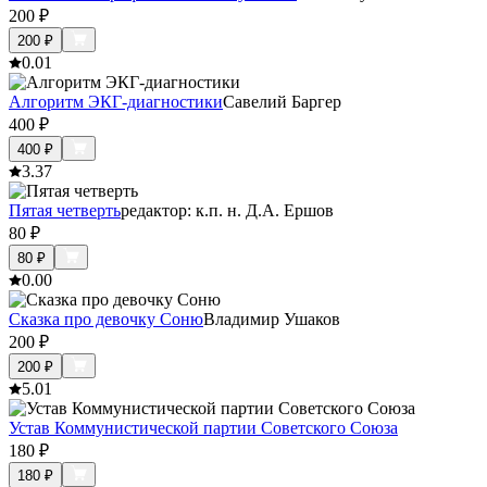
200
₽
200
₽
0.0
1
Алгоритм ЭКГ-диагностики
Савелий Баргер
400
₽
400
₽
3.3
7
Пятая четверть
редактор: к.п. н. Д.А. Ершов
80
₽
80
₽
0.0
0
Сказка про девочку Соню
Владимир Ушаков
200
₽
200
₽
5.0
1
Устав Коммунистической партии Советского Союза
180
₽
180
₽