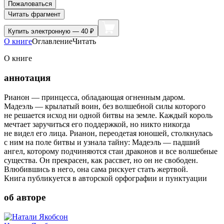
Пожаловаться
Читать фрагмент
Купить
электронную — 40 ₽
О книге
Оглавление
Читать
О книге
аннотация
Рианон — принцесса, обладающая огненным даром.
Мадеэль — крылатый воин, без волшебной силы которого
не решается исход ни одной битвы на земле. Каждый король
мечтает заручиться его поддержкой, но никто никогда
не видел его лица. Рианон, переодетая юношей, столкнулась
с ним на поле битвы и узнала тайну: Мадеэль — падший
ангел, которому подчиняются стаи драконов и все волшебные
существа. Он прекрасен, как рассвет, но он не свободен.
Влюбившись в него, она сама рискует стать жертвой.
Книга публикуется в авторской орфографии и пунктуации
об авторе