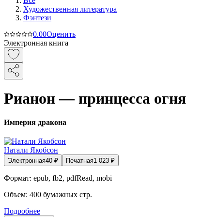
Все
Художественная литература
Фэнтези
0.0
0
Оценить
Электронная книга
Рианон — принцесса огня
Империя дракона
Натали Якобсон
Электронная
40
₽
Печатная
1 023
₽
Формат:
epub, fb2, pdfRead, mobi
Объем:
400
бумажных стр.
Подробнее