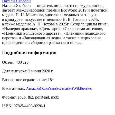
Натали Якобсон
Натали Якобсон — писательница, поэтесса, журналистка,
лауреат Международной премии EcoWorld 2019 и почетной
медали Н. Н. Моисеева, удостоена медалью за заслуги
в культуре и искусстве и медалью Н. В. Гоголя в 2024г,
а также медалью А. П. Чехова в 2025г. Создала циклы книг:
«Империя дракона», «Дочь зари», «Склеп семи ангелов»,
«Пленники волшебного царства», «Пленники подводного
царства» и «Заколдованная леди», а также внецикловые
произведение и сборники рассказов и новелл.
Подробная информация
Объем:
400
стр.
Дата выпуска:
2 июня 2020 г.
Возрастное ограничение:
18
+
В магазинах:
Amazon
Ozon
Yandex market
Wildberries
Формат:
epub, fb2, pdfRead, mobi
ISBN:
978-5-4498-9220-1