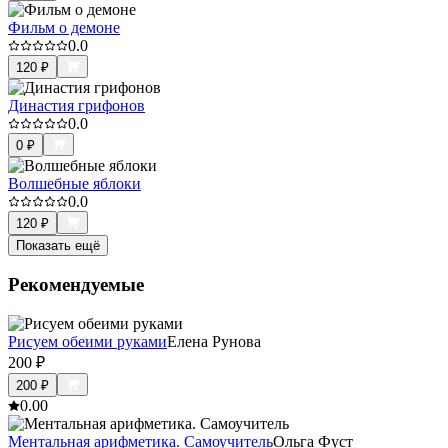
Фильм о демоне
0.0
120
₽
Династия грифонов
0.0
0
₽
Волшебные яблоки
0.0
120
₽
Показать ещё
Рекомендуемые
Рисуем обеими руками
Елена Рунова
200
₽
200
₽
0.0
0
Ментальная арифметика. Самоучитель
Ольга Фуст