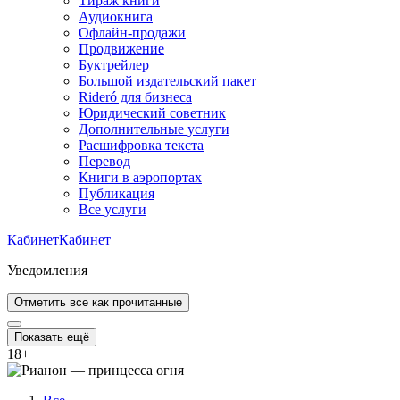
Тираж книги
Аудиокнига
Офлайн-продажи
Продвижение
Буктрейлер
Большой издательский пакет
Rideró для бизнеса
Юридический советник
Дополнительные услуги
Расшифровка текста
Перевод
Книги в аэропортах
Публикация
Все услуги
Кабинет
Кабинет
Уведомления
Отметить все как прочитанные
Показать ещё
18
+