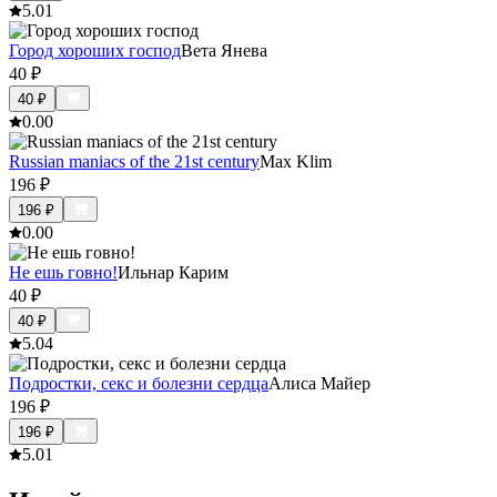
5.0
1
Город хороших господ
Вета Янева
40
₽
40
₽
0.0
0
Russian maniacs of the 21st century
Max Klim
196
₽
196
₽
0.0
0
Не ешь говно!
Ильнар Карим
40
₽
40
₽
5.0
4
Подростки, секс и болезни сердца
Алиса Майер
196
₽
196
₽
5.0
1