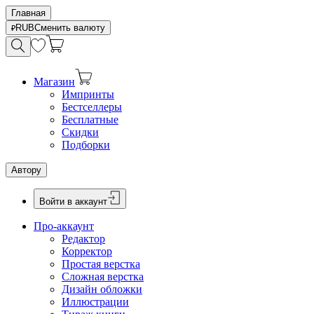
Главная
RUB
Сменить валюту
Магазин
Импринты
Бестселлеры
Бесплатные
Скидки
Подборки
Автору
Войти в аккаунт
Про-аккаунт
Редактор
Корректор
Простая верстка
Сложная верстка
Дизайн обложки
Иллюстрации