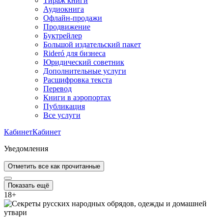
Тираж книги
Аудиокнига
Офлайн-продажи
Продвижение
Буктрейлер
Большой издательский пакет
Rideró для бизнеса
Юридический советник
Дополнительные услуги
Расшифровка текста
Перевод
Книги в аэропортах
Публикация
Все услуги
Кабинет
Кабинет
Уведомления
Отметить все как прочитанные
Показать ещё
18
+