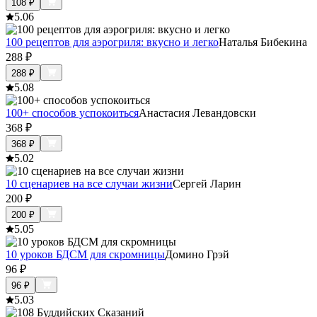
108
₽
5.0
6
100 рецептов для аэрогриля: вкусно и легко
Наталья Бибекина
288
₽
288
₽
5.0
8
100+ способов успокоиться
Анастасия Левандовски
368
₽
368
₽
5.0
2
10 сценариев на все случаи жизни
Сергей Ларин
200
₽
200
₽
5.0
5
10 уроков БДСМ для скромницы
Домино Грэй
96
₽
96
₽
5.0
3