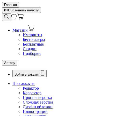
Главная
RUB
Сменить валюту
Магазин
Импринты
Бестселлеры
Бесплатные
Скидки
Подборки
Автору
Войти в аккаунт
Про-аккаунт
Редактор
Корректор
Простая верстка
Сложная верстка
Дизайн обложки
Иллюстрации