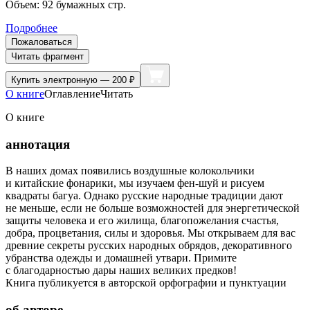
Объем:
92
бумажных стр.
Подробнее
Пожаловаться
Читать фрагмент
Купить
электронную — 200 ₽
О книге
Оглавление
Читать
О книге
аннотация
В наших домах появились воздушные колокольчики
и китайские фонарики, мы изучаем фен-шуй и рисуем
квадраты багуа. Однако русские народные традиции дают
не меньше, если не больше возможностей для энергетической
защиты человека и его жилища, благопожелания счастья,
добра, процветания, силы и здоровья. Мы открываем для вас
древние секреты русских народных обрядов, декоративного
убранства одежды и домашней утвари. Примите
с благодарностью дары наших великих предков!
Книга публикуется в авторской орфографии и пунктуации
об авторе