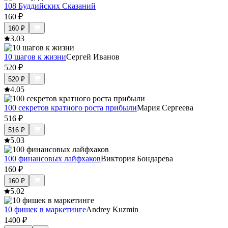
108 Буддийских Сказаний
160
₽
160
₽
3.0
3
10 шагов к жизни
Сергей Иванов
520
₽
520
₽
4.0
5
100 секретов кратного роста прибыли
Мария Сергеева
516
₽
516
₽
5.0
3
100 финансовых лайфхаков
Виктория Бондарева
160
₽
160
₽
5.0
2
10 фишек в маркетинге
Andrey Kuzmin
1400
₽