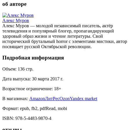
об авторе
Алекс Муров
Алекс Муров — молодой независимый писатель, актёр
телевидения и популярный блогер, пропагандирующий
здоровый образ жизни и чтение литературы. Свой
исторический брутальный horror с элементами мистики, автор
посвящает русской Октябрьской революции.
Подробная информация
Объем:
136
стр.
Дата выпуска:
30 марта 2017 г.
Возрастное ограничение:
18
+
В магазинах:
Amazon
ЛитРес
Ozon
Yandex market
Формат:
epub, fb2, pdfRead, mobi
ISBN:
978-5-4483-9870-4
отзывы