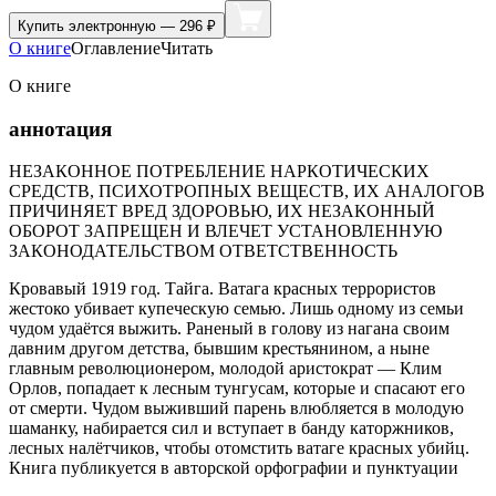
Купить
электронную — 296 ₽
О книге
Оглавление
Читать
О книге
аннотация
НЕЗАКОННОЕ ПОТРЕБЛЕНИЕ НАРКОТИЧЕСКИХ
СРЕДСТВ, ПСИХОТРОПНЫХ ВЕЩЕСТВ, ИХ АНАЛОГОВ
ПРИЧИНЯЕТ ВРЕД ЗДОРОВЬЮ, ИХ НЕЗАКОННЫЙ
ОБОРОТ ЗАПРЕЩЕН И ВЛЕЧЕТ УСТАНОВЛЕННУЮ
ЗАКОНОДАТЕЛЬСТВОМ ОТВЕТСТВЕННОСТЬ
Кровавый 1919 год. Тайга. Ватага красных террористов
жестоко убивает купеческую семью. Лишь одному из семьи
чудом удаётся выжить. Раненый в голову из нагана своим
давним другом детства, бывшим крестьянином, а ныне
главным революционером, молодой аристократ — Клим
Орлов, попадает к лесным тунгусам, которые и спасают его
от смерти. Чудом выживший парень влюбляется в молодую
шаманку, набирается сил и вступает в банду каторжников,
лесных налётчиков, чтобы отомстить ватаге красных убийц.
Книга публикуется в авторской орфографии и пунктуации