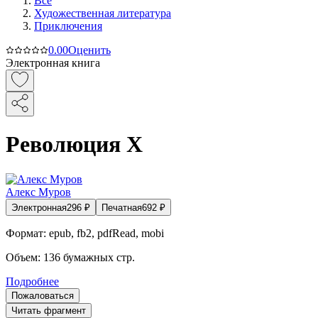
Все
Художественная литература
Приключения
0.0
0
Оценить
Электронная книга
Революция Х
Алекс Муров
Электронная
296
₽
Печатная
692
₽
Формат:
epub, fb2, pdfRead, mobi
Объем:
136
бумажных стр.
Подробнее
Пожаловаться
Читать фрагмент