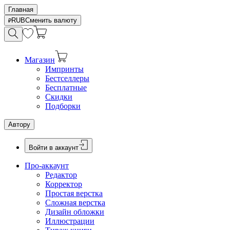
Главная
RUB
Сменить валюту
Магазин
Импринты
Бестселлеры
Бесплатные
Скидки
Подборки
Автору
Войти в аккаунт
Про-аккаунт
Редактор
Корректор
Простая верстка
Сложная верстка
Дизайн обложки
Иллюстрации