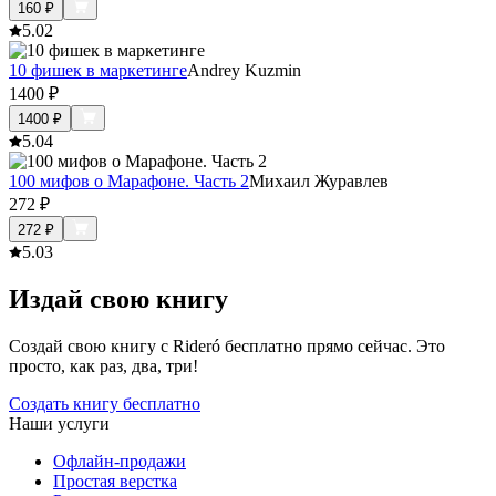
160
₽
5.0
2
10 фишек в маркетинге
Andrey Kuzmin
1400
₽
1400
₽
5.0
4
100 мифов о Марафоне. Часть 2
Михаил Журавлев
272
₽
272
₽
5.0
3
Издай свою книгу
Создай свою книгу с Rideró бесплатно прямо сейчас. Это
просто, как раз, два, три!
Создать книгу бесплатно
Наши услуги
Офлайн-продажи
Простая верстка