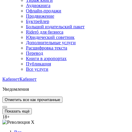
Тираж книги
Аудиокнига
Офлайн-продажи
Продвижение
Буктрейлер
Большой издательский пакет
Rideró для бизнеса
Юридический советник
Дополнительные услуги
Расшифровка текста
Перевод
Книги в аэропортах
Публикация
Все услуги
Кабинет
Кабинет
Уведомления
Отметить все как прочитанные
Показать ещё
18
+