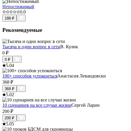
Непостижимый
0.0
188
₽
Рекомендуемые
Тысяча и один вопрос в сети
В. Кулик
0
₽
0
₽
5.0
4
100+ способов успокоиться
Анастасия Левандовски
368
₽
368
₽
5.0
2
10 сценариев на все случаи жизни
Сергей Ларин
200
₽
200
₽
5.0
5