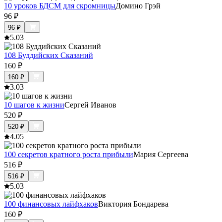
10 уроков БДСМ для скромницы
Домино Грэй
96
₽
96
₽
5.0
3
108 Буддийских Сказаний
160
₽
160
₽
3.0
3
10 шагов к жизни
Сергей Иванов
520
₽
520
₽
4.0
5
100 секретов кратного роста прибыли
Мария Сергеева
516
₽
516
₽
5.0
3
100 финансовых лайфхаков
Виктория Бондарева
160
₽