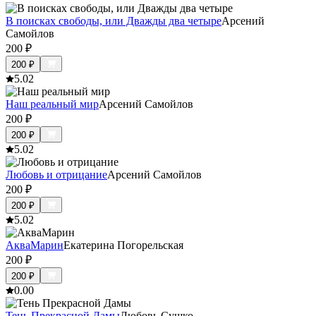
В поисках свободы, или Дважды два четыре
Арсений
Самойлов
200
₽
200
₽
5.0
2
Наш реальный мир
Арсений Самойлов
200
₽
200
₽
5.0
2
Любовь и отрицание
Арсений Самойлов
200
₽
200
₽
5.0
2
АкваМарин
Екатерина Погорельская
200
₽
200
₽
0.0
0
Тень Прекрасной Дамы
Любовь Сушко