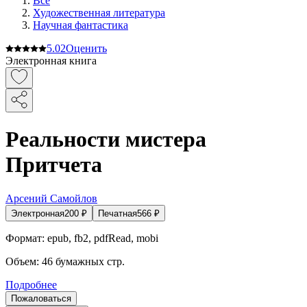
Все
Художественная литература
Научная фантастика
5.0
2
Оценить
Электронная книга
Реальности мистера
Притчета
Арсений Самойлов
Электронная
200
₽
Печатная
566
₽
Формат:
epub, fb2, pdfRead, mobi
Объем:
46
бумажных стр.
Подробнее
Пожаловаться