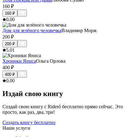
160
₽
160
₽
0.0
0
Дом для зелёного человечка
Владимир Морж
200
₽
200
₽
5.0
1
Хроники Яниса
Ольга Орлова
400
₽
400
₽
0.0
0
Издай свою книгу
Создай свою книгу с Rideró бесплатно прямо сейчас. Это
просто, как раз, два, три!
Создать книгу бесплатно
Наши услуги