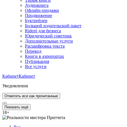
Тираж книги
Аудиокнига
Офлайн-продажи
Продвижение
Буктрейлер
Большой издательский пакет
Rideró для бизнеса
Юридический советник
Дополнительные услуги
Расшифровка текста
Перевод
Книги в аэропортах
Публикация
Все услуги
Кабинет
Кабинет
Уведомления
Отметить все как прочитанные
Показать ещё
18
+