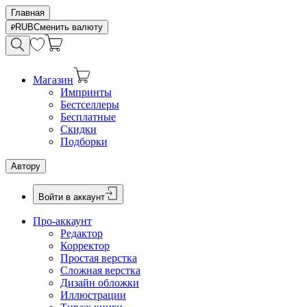
Главная
RUB
Сменить валюту
Магазин
Импринты
Бестселлеры
Бесплатные
Скидки
Подборки
Автору
Войти в аккаунт
Про-аккаунт
Редактор
Корректор
Простая верстка
Сложная верстка
Дизайн обложки
Иллюстрации