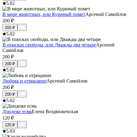
5.0
2
В мире животных, или Куриный помет
Арсений Самойлов
200
₽
200
₽
5.0
2
В поисках свободы, или Дважды два четыре
Арсений
Самойлов
200
₽
200
₽
5.0
2
Любовь и отрицание
Арсений Самойлов
200
₽
200
₽
5.0
2
Дондеже есмь
Елена Воздвиженская
120
₽
120
₽
5.0
3