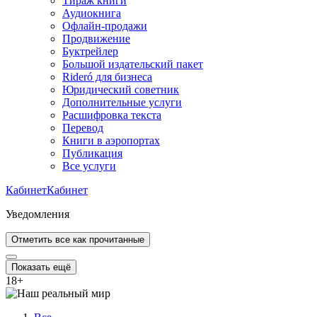
Тираж книги
Аудиокнига
Офлайн-продажи
Продвижение
Буктрейлер
Большой издательский пакет
Rideró для бизнеса
Юридический советник
Дополнительные услуги
Расшифровка текста
Перевод
Книги в аэропортах
Публикация
Все услуги
Кабинет
Кабинет
Уведомления
Отметить все как прочитанные
Показать ещё
18
+