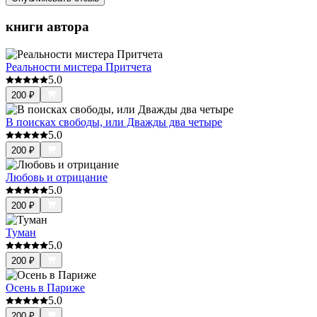
книги автора
Реальности мистера Притчета
5.0
200
₽
В поисках свободы, или Дважды два четыре
5.0
200
₽
Любовь и отрицание
5.0
200
₽
Туман
5.0
200
₽
Осень в Париже
5.0
200
₽