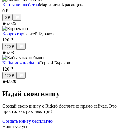
Капля волшебства
Маргарита Красавцева
0
₽
0
₽
5.0
25
Корректор
Сергей Бураков
120
₽
120
₽
5.0
3
Кабы можно было
Сергей Бураков
120
₽
120
₽
4.9
29
Издай свою книгу
Создай свою книгу с Rideró бесплатно прямо сейчас. Это
просто, как раз, два, три!
Создать книгу бесплатно
Наши услуги