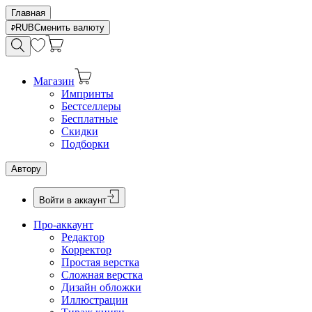
Главная
RUB
Сменить валюту
Магазин
Импринты
Бестселлеры
Бесплатные
Скидки
Подборки
Автору
Войти в аккаунт
Про-аккаунт
Редактор
Корректор
Простая верстка
Сложная верстка
Дизайн обложки
Иллюстрации