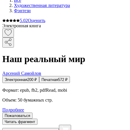
Все
Художественная литература
Фэнтези
5.0
2
Оценить
Электронная книга
Наш реальный мир
Арсений Самойлов
Электронная
200
₽
Печатная
572
₽
Формат:
epub, fb2, pdfRead, mobi
Объем:
50
бумажных стр.
Подробнее
Пожаловаться
Читать фрагмент