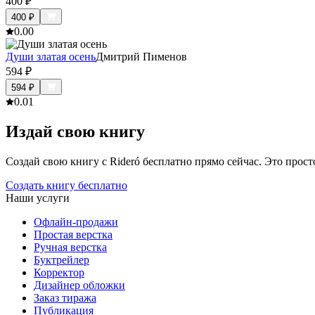
400
₽
400
₽
0.0
0
Души златая осень
Дмитрий Пименов
594
₽
594
₽
0.0
1
Издай свою книгу
Создай свою книгу с Rideró бесплатно прямо сейчас. Это просто,
Создать книгу бесплатно
Наши услуги
Офлайн-продажи
Простая верстка
Ручная верстка
Буктрейлер
Корректор
Дизайнер обложки
Заказ тиража
Публикация