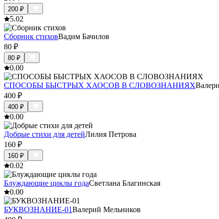
200
₽
5.0
2
Сборник стихов
Вадим Бачилов
80
₽
80
₽
0.0
0
СПОСОБЫ БЫСТРЫХ ХАОСОВ В СЛОВОЗНАНИЯХ
Валер
400
₽
400
₽
0.0
0
Добрые стихи для детей
Лилия Петрова
160
₽
160
₽
0.0
2
Блуждающие циклы года
Светлана Благинская
0.0
0
БУКВОЗНАНИЕ-01
Валерий Мельников