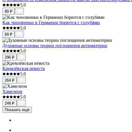
5.0
80
₽
Как чиновники в Германии борются с голубями
5.0
68
₽
Духовные основы теории поглощения антиматерии
5.0
296
₽
Кремлёвская невеста
5.0
264
₽
Хамелеон
5.0
248
₽
Показать ещё