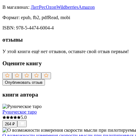
В магазинах:
ЛитРес
Ozon
Wildberries
Amazon
Формат:
epub, fb2, pdfRead, mobi
ISBN:
978-5-4474-6004-4
отзывы
У этой книги ещё нет отзывов, оставьте свой отзыв первым!
Оцените книгу
Опубликовать отзыв
книги автора
Руническое таро
5.0
264
₽
О возможности измерения скорости мысли при пилотируемых 