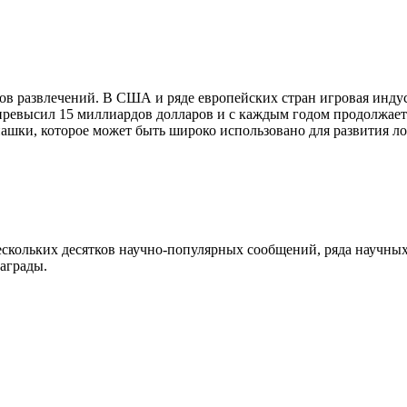
ов развлечений. В США и ряде европейских стран игровая индус
е превысил 15 миллиардов долларов и с каждым годом продолжае
нашки, которое может быть широко использовано для развития л
ескольких десятков научно-популярных сообщений, ряда научны
аграды.