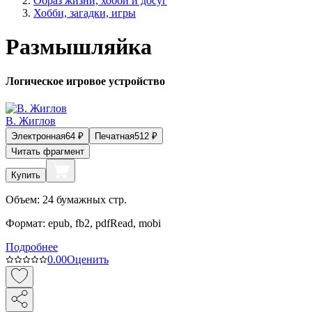
Образ жизни, хобби и досуг
Хобби, загадки, игры
Размышляйка
Логическое игровое устройство
В. Жиглов
Электронная
64
₽
Печатная
512
₽
Читать фрагмент
Купить
Объем:
24
бумажных стр.
Формат:
epub, fb2, pdfRead, mobi
Подробнее
0.0
0
Оценить