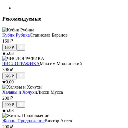
Рекомендуемые
Кубик Рубика
Станислав Баранов
160
₽
160
₽
5.0
3
ЧИСЛОГРАФИКА
Максим Модлинский
396
₽
396
₽
0.0
0
Халявы и Хочухи
Лисси Мусса
200
₽
200
₽
5.0
3
Жизнь. Продолжение
Виктор Агеев
200
₽