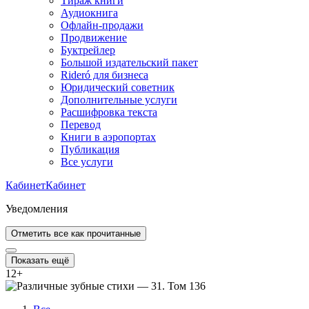
Тираж книги
Аудиокнига
Офлайн-продажи
Продвижение
Буктрейлер
Большой издательский пакет
Rideró для бизнеса
Юридический советник
Дополнительные услуги
Расшифровка текста
Перевод
Книги в аэропортах
Публикация
Все услуги
Кабинет
Кабинет
Уведомления
Отметить все как прочитанные
Показать ещё
12
+