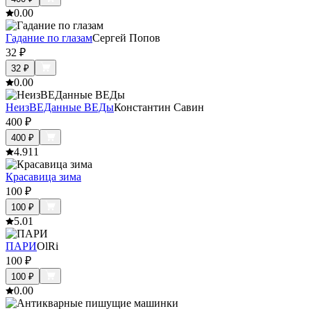
0.0
0
Гадание по глазам
Сергей Попов
32
₽
32
₽
0.0
0
НеизВЕДанные ВЕДы
Константин Савин
400
₽
400
₽
4.9
11
Красавица зима
100
₽
100
₽
5.0
1
ПАРИ
OlRi
100
₽
100
₽
0.0
0