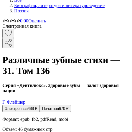
Все
Биография, литература и литературоведение
Поэзия
0.0
0
Оценить
Электронная книга
Различные зубные стихи —
31. Том 136
Серия «Дентилюкс». Здоровые зубы — залог здоровья
нации
Г. Флейшер
Электронная
488
₽
Печатная
670
₽
Формат:
epub, fb2, pdfRead, mobi
Объем:
46
бумажных стр.