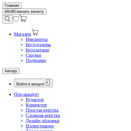
Главная
RUB
Сменить валюту
Магазин
Импринты
Бестселлеры
Бесплатные
Скидки
Подборки
Автору
Войти в аккаунт
Про-аккаунт
Редактор
Корректор
Простая верстка
Сложная верстка
Дизайн обложки
Иллюстрации