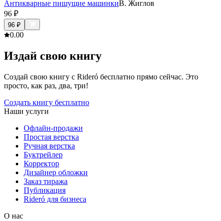
Антикварные пишущие машинки
В. Жиглов
96
₽
96
₽
0.0
0
Издай свою книгу
Создай свою книгу с Rideró бесплатно прямо сейчас. Это
просто, как раз, два, три!
Создать книгу бесплатно
Наши услуги
Офлайн-продажи
Простая верстка
Ручная верстка
Буктрейлер
Корректор
Дизайнер обложки
Заказ тиража
Публикация
Rideró для бизнеса
О нас