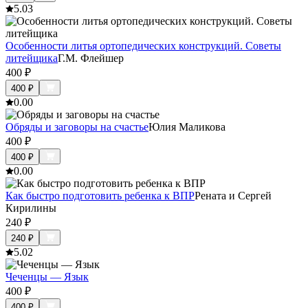
5.0
3
Особенности литья ортопедических конструкций. Советы
литейщика
Г.М. Флейшер
400
₽
400
₽
0.0
0
Обряды и заговоры на счастье
Юлия Маликова
400
₽
400
₽
0.0
0
Как быстро подготовить ребенка к ВПР
Рената и Сергей
Кирилины
240
₽
240
₽
5.0
2
Чеченцы — Язык
400
₽
400
₽