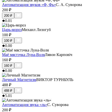
Автоматизация звуков «Ф, Фь»
С. А. Суворова
200
₽
200
₽
0.0
1
Царь-мороз
Михаил Лизогуб
100
₽
100
₽
0.0
0
Маё мястэчка Луна-Воля
Лявон Карповіч
160
₽
160
₽
0.0
0
Личный Магнетизм
ВИКТОР ТУРНБУЛЬ
488
₽
488
₽
5.0
1
Автоматизация звука «ль»
С. Суворова
200
₽