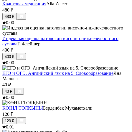
Квантовая медитация
Alla Zelcer
480
₽
480
₽
0.0
0
Индексная оценка патологии височно-нижнечелюстного
сустава
Г. Флейшер
400
₽
400
₽
0.0
0
ЕГЭ и ОГЭ. Английский язык на 5. Словообразование
Яна
Малова
40
₽
40
₽
0.0
0
КӨҢІЛ ТОЛҚЫНЫ
Берденбек Мухаметхали
120
₽
120
₽
0.0
1