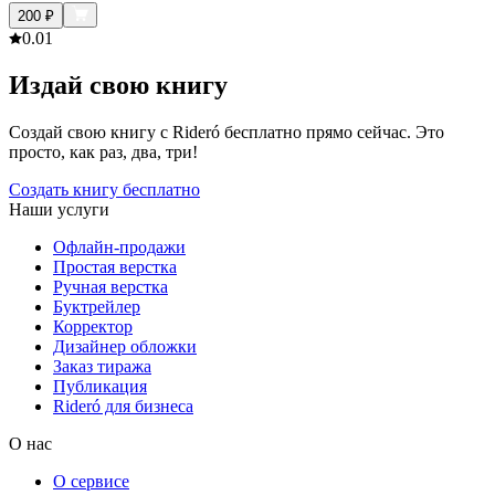
200
₽
0.0
1
Издай свою книгу
Создай свою книгу с Rideró бесплатно прямо сейчас. Это
просто, как раз, два, три!
Создать книгу бесплатно
Наши услуги
Офлайн-продажи
Простая верстка
Ручная верстка
Буктрейлер
Корректор
Дизайнер обложки
Заказ тиража
Публикация
Rideró для бизнеса
О нас
О сервисе