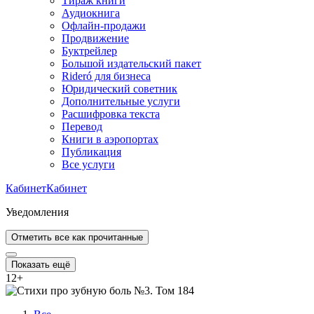
Тираж книги
Аудиокнига
Офлайн-продажи
Продвижение
Буктрейлер
Большой издательский пакет
Rideró для бизнеса
Юридический советник
Дополнительные услуги
Расшифровка текста
Перевод
Книги в аэропортах
Публикация
Все услуги
Кабинет
Кабинет
Уведомления
Отметить все как прочитанные
Показать ещё
12
+