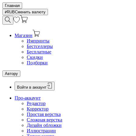
Главная
RUB
Сменить валюту
Магазин
Импринты
Бестселлеры
Бесплатные
Скидки
Подборки
Автору
Войти в аккаунт
Про-аккаунт
Редактор
Корректор
Простая верстка
Сложная верстка
Дизайн обложки
Иллюстрации