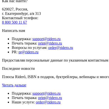
Как нас найти?
620027
,
Россия
,
г. Екатеринбург, а/я 313
Контактный телефон
:
8 800 500 11 67
Написать нам
Поддержка
:
support@ridero.ru
Печать тиража
:
print@ridero.ru
Вопросы по услугам
:
order@ridero.ru
PR
:
pr@ridero.ru
Предоставляя персональные данные по указанным контактным д
Последние новости
Плюсы Rideró, ISBN в подарок, буктрейлеры, вебинары и мног
Читать дальше
Поддержка
:
support@ridero.ru
Печать тиража
:
print@ridero.ru
Наши услуги
:
order@ridero.ru