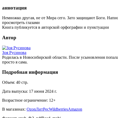
аннотация
Немножко другая, не от Мира сего. Зато защищают Боги. Напис
просмотреть глазами
Книга публикуется в авторской орфографии и пунктуации
Автор
Зоя Русинова
Родилась в Новосибирской области. После усыновления попала в
просто я сама.
Подробная информация
Объем:
40
стр.
Дата выпуска:
17 июня 2024 г.
Возрастное ограничение:
12
+
В магазинах:
Ozon
ЛитРес
Wildberries
Amazon