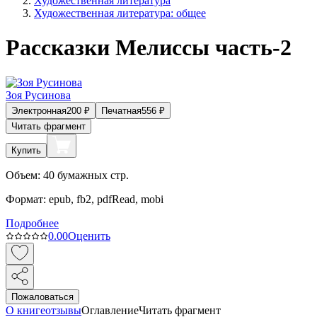
Художественная литература
Художественная литература: общее
Рассказки Мелиссы часть-2
Зоя Русинова
Электронная
200
₽
Печатная
556
₽
Читать фрагмент
Купить
Объем:
40
бумажных стр.
Формат:
epub, fb2, pdfRead, mobi
Подробнее
0.0
0
Оценить
Пожаловаться
О книге
отзывы
Оглавление
Читать фрагмент