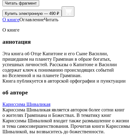
Читать фрагмент
Купить
электронную — 490 ₽
О книге
Оглавление
Читать
О книге
аннотация
Эта книга об Отце Капитоне и его Сыне Василии,
пришедшим на планету Грампиан в образе богатых,
успешных личностей. Рассказы о Капитоне и Василии
содержат ключ к пониманию происходящих событий
во Вселенной и на планете Грампиан.
Книга публикуется в авторской орфографии и пунктуации
об авторе
Кариссима Шиваликая
Кариссима Шиваликая является автором более сотни книг
о жителях Грампиана и Божествах. В тематику книг
Кариссимы Шиваликой входит также размышление о жизни
и тема самосовершенствования. Прочитав книги Кариссимы
Шиваликой, вы возвыситесь до божественности.