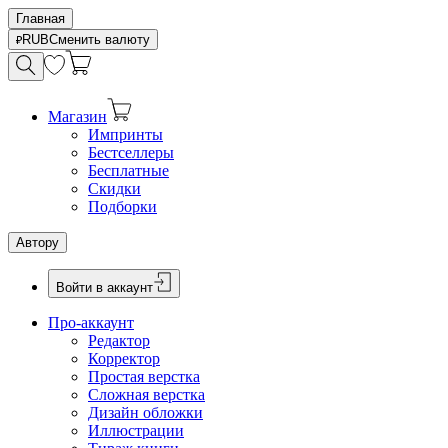
Главная
RUB
Сменить валюту
Магазин
Импринты
Бестселлеры
Бесплатные
Скидки
Подборки
Автору
Войти в аккаунт
Про-аккаунт
Редактор
Корректор
Простая верстка
Сложная верстка
Дизайн обложки
Иллюстрации