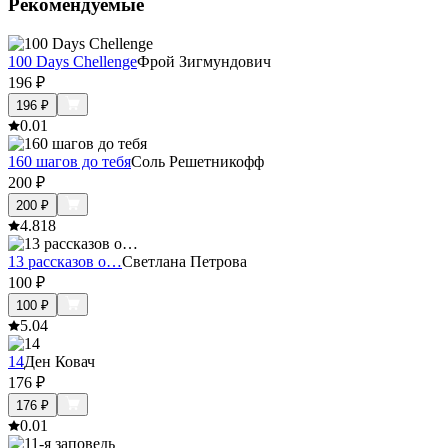
Рекомендуемые
100 Days Chellenge
Фрой Зигмундович
196
₽
196
₽
0.0
1
160 шагов до тебя
Соль Решетникофф
200
₽
200
₽
4.8
18
13 рассказов о…
Светлана Петрова
100
₽
100
₽
5.0
4
14
Ден Ковач
176
₽
176
₽
0.0
1