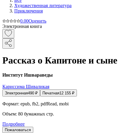
Все
Художественная литература
Приключения
0.0
0
Оценить
Электронная книга
Рассказ о Капитоне и сыне
Институт Ишвараведы
Кариссима Шиваликая
Электронная
490
₽
Печатная
12 155
₽
Формат:
epub, fb2, pdfRead, mobi
Объем:
80
бумажных стр.
Подробнее
Пожаловаться