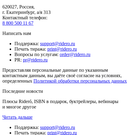
620027
,
Россия
,
г. Екатеринбург, а/я 313
Контактный телефон
:
8 800 500 11 67
Написать нам
Поддержка
:
support@ridero.ru
Печать тиража
:
print@ridero.ru
Вопросы по услугам
:
order@ridero.ru
PR
:
pr@ridero.ru
Предоставляя персональные данные по указанным
контактным данным, вы даёте своё согласие на условиях,
определенных
Политикой обработки персональных данных
Последние новости
Плюсы Rideró, ISBN в подарок, буктрейлеры, вебинары
и многое другое
Читать дальше
Поддержка
:
support@ridero.ru
Печать тиража
:
print@ridero.ru