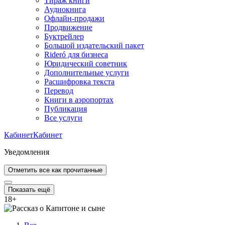
Тираж книги
Аудиокнига
Офлайн-продажи
Продвижение
Буктрейлер
Большой издательский пакет
Rideró для бизнеса
Юридический советник
Дополнительные услуги
Расшифровка текста
Перевод
Книги в аэропортах
Публикация
Все услуги
Кабинет
Кабинет
Уведомления
Отметить все как прочитанные
Показать ещё
18
+