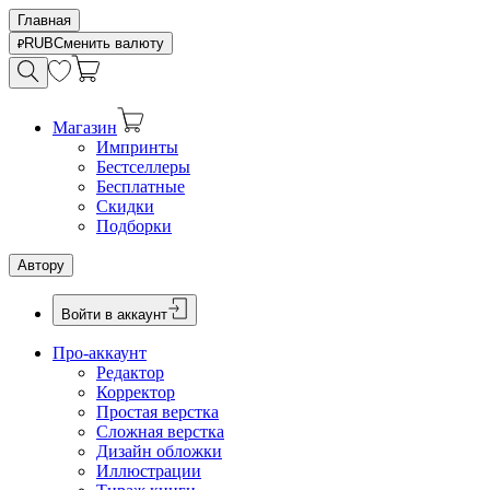
Главная
RUB
Сменить валюту
Магазин
Импринты
Бестселлеры
Бесплатные
Скидки
Подборки
Автору
Войти в аккаунт
Про-аккаунт
Редактор
Корректор
Простая верстка
Сложная верстка
Дизайн обложки
Иллюстрации