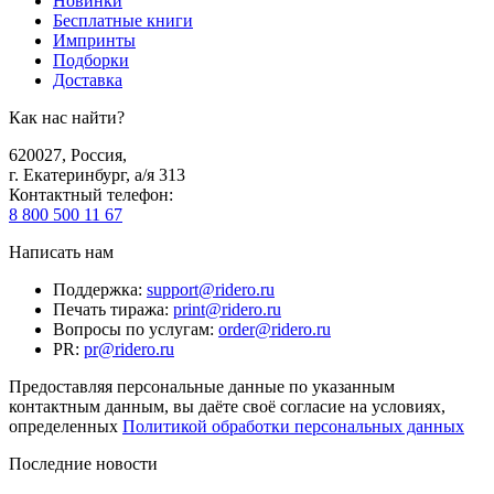
Новинки
Бесплатные книги
Импринты
Подборки
Доставка
Как нас найти?
620027
,
Россия
,
г. Екатеринбург, а/я 313
Контактный телефон
:
8 800 500 11 67
Написать нам
Поддержка
:
support@ridero.ru
Печать тиража
:
print@ridero.ru
Вопросы по услугам
:
order@ridero.ru
PR
:
pr@ridero.ru
Предоставляя персональные данные по указанным
контактным данным, вы даёте своё согласие на условиях,
определенных
Политикой обработки персональных данных
Последние новости