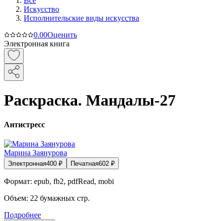
Все
Искусство
Исполнительские виды искусства
0.0
0
Оценить
Электронная книга
Раскраска. Мандалы-27
Антистресс
Марина Заянурова
Электронная
400
₽
Печатная
602
₽
Формат:
epub, fb2, pdfRead, mobi
Объем:
22
бумажных стр.
Подробнее