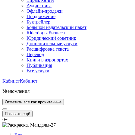
Тираж книги
Аудиокнига
Офлайн-продажи
Продвижение
Буктрейлер
Большой издательский пакет
Rideró для бизнеса
Юридический советник
Дополнительные услуги
Расшифровка текста
Перевод
Книги в аэропортах
Публикация
Все услуги
Кабинет
Кабинет
Уведомления
Отметить все как прочитанные
Показать ещё
0
+