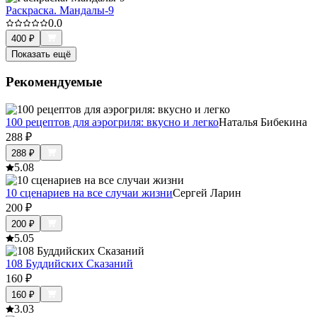
Раскраска. Мандалы-9
0.0
400
₽
Показать ещё
Рекомендуемые
100 рецептов для аэрогриля: вкусно и легко
Наталья Бибекина
288
₽
288
₽
5.0
8
10 сценариев на все случаи жизни
Сергей Ларин
200
₽
200
₽
5.0
5
108 Буддийских Сказаний
160
₽
160
₽
3.0
3