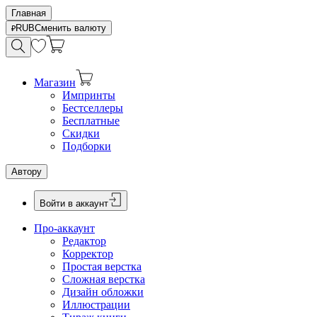
Главная
RUB
Сменить валюту
Магазин
Импринты
Бестселлеры
Бесплатные
Скидки
Подборки
Автору
Войти в аккаунт
Про-аккаунт
Редактор
Корректор
Простая верстка
Сложная верстка
Дизайн обложки
Иллюстрации