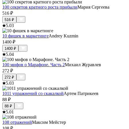
100 секретов кратного роста прибыли
Мария Сергеева
516
₽
516
₽
5.0
3
10 фишек в маркетинге
Andrey Kuzmin
1400
₽
1400
₽
5.0
4
100 мифов о Марафоне. Часть 2
Михаил Журавлев
272
₽
272
₽
5.0
3
1011 упражнений со скакалкой
Артем Патрикеев
88
₽
88
₽
5.0
1
108 отражений
Максим Мейстер
108
₽