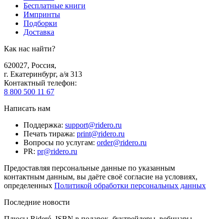
Бесплатные книги
Импринты
Подборки
Доставка
Как нас найти?
620027
,
Россия
,
г. Екатеринбург, а/я 313
Контактный телефон
:
8 800 500 11 67
Написать нам
Поддержка
:
support@ridero.ru
Печать тиража
:
print@ridero.ru
Вопросы по услугам
:
order@ridero.ru
PR
:
pr@ridero.ru
Предоставляя персональные данные по указанным
контактным данным, вы даёте своё согласие на условиях,
определенных
Политикой обработки персональных данных
Последние новости
Плюсы Rideró, ISBN в подарок, буктрейлеры, вебинары