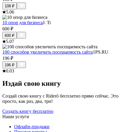
108
₽
5.0
6
10 опор для бизнеса
J. Ti
600
₽
600
₽
5.0
7
100 способов увеличить посещаемость сайта
1PS.RU
196
₽
196
₽
0.0
3
Издай свою книгу
Создай свою книгу с Rideró бесплатно прямо сейчас. Это
просто, как раз, два, три!
Создать книгу бесплатно
Наши услуги
Офлайн-продажи
Простая верстка