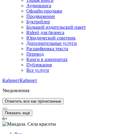
Тираж книги
Аудиокнига
Офлайн-продажи
Продвижение
Буктрейлер
Большой издательский пакет
Rideró для бизнеса
Юридический советник
Дополнительные услуги
Расшифровка текста
Перевод
Книги в аэропортах
Публикация
Все услуги
Кабинет
Кабинет
Уведомления
Отметить все как прочитанные
Показать ещё
6
+