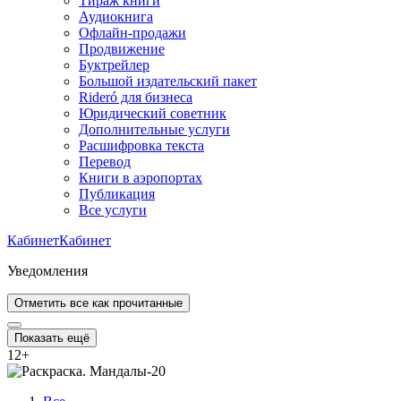
Тираж книги
Аудиокнига
Офлайн-продажи
Продвижение
Буктрейлер
Большой издательский пакет
Rideró для бизнеса
Юридический советник
Дополнительные услуги
Расшифровка текста
Перевод
Книги в аэропортах
Публикация
Все услуги
Кабинет
Кабинет
Уведомления
Отметить все как прочитанные
Показать ещё
12
+