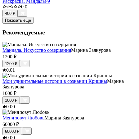
Раскраска. Мандалы-9
0.0
400
₽
Показать ещё
Рекомендуемые
Мандала. Искусство созерцания
Марина Заянурова
1200
₽
1200
₽
0.0
1
Мои удивительные истории в сознании Кришны
Марина
Заянурова
1000
₽
1000
₽
0.0
0
Меня зовут Любовь
Марина Заянурова
60000
₽
60000
₽
0.0
0