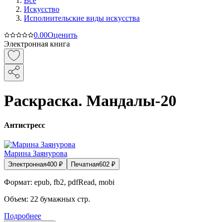
Все
Искусство
Исполнительские виды искусства
0.0
0
Оценить
Электронная книга
Раскраска. Мандалы-20
Антистресс
Марина Заянурова
Электронная
400
₽
Печатная
602
₽
Формат:
epub, fb2, pdfRead, mobi
Объем:
22
бумажных стр.
Подробнее