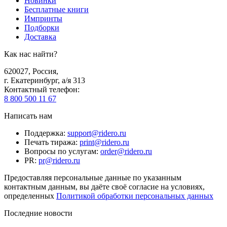
Новинки
Бесплатные книги
Импринты
Подборки
Доставка
Как нас найти?
620027
,
Россия
,
г. Екатеринбург, а/я 313
Контактный телефон
:
8 800 500 11 67
Написать нам
Поддержка
:
support@ridero.ru
Печать тиража
:
print@ridero.ru
Вопросы по услугам
:
order@ridero.ru
PR
:
pr@ridero.ru
Предоставляя персональные данные по указанным
контактным данным, вы даёте своё согласие на условиях,
определенных
Политикой обработки персональных данных
Последние новости