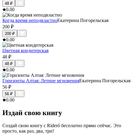
48
₽
0.0
0
Когда время неподвластно
Екатерина Погорельская
200
₽
200
₽
0.0
0
Цветная кондитерская
48
₽
48
₽
0.0
0
Горизонты Алтая: Летние мгновения
Екатерина Погорельская
56
₽
56
₽
0.0
0
Издай свою книгу
Создай свою книгу с Rideró бесплатно прямо сейчас. Это
просто, как раз, два, три!