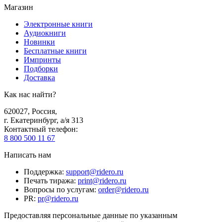
Магазин
Электронные книги
Аудиокниги
Новинки
Бесплатные книги
Импринты
Подборки
Доставка
Как нас найти?
620027
,
Россия
,
г. Екатеринбург, а/я 313
Контактный телефон
:
8 800 500 11 67
Написать нам
Поддержка
:
support@ridero.ru
Печать тиража
:
print@ridero.ru
Вопросы по услугам
:
order@ridero.ru
PR
:
pr@ridero.ru
Предоставляя персональные данные по указанным