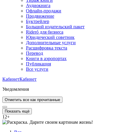
Тираж книги
Аудиокнига
Офлайн-продажи
Продвижение
Буктрейлер
Большой издательский пакет
Rideró для бизнеса
Юридический советник
Дополнительные услуги
Расшифровка текста
Перевод
Книги в аэропортах
Публикация
Все услуги
Кабинет
Кабинет
Уведомления
Отметить все как прочитанные
Показать ещё
12
+