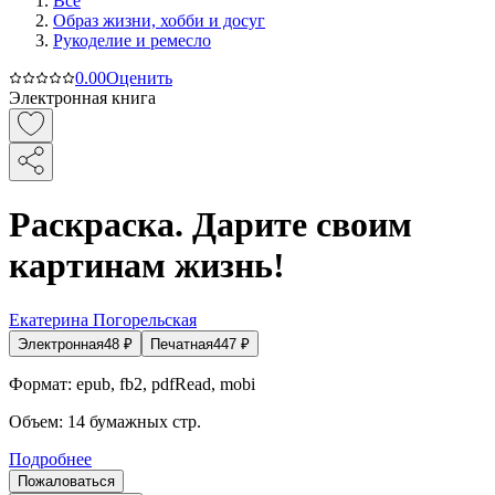
Все
Образ жизни, хобби и досуг
Рукоделие и ремесло
0.0
0
Оценить
Электронная книга
Раскраска. Дарите своим
картинам жизнь!
Екатерина Погорельская
Электронная
48
₽
Печатная
447
₽
Формат:
epub, fb2, pdfRead, mobi
Объем:
14
бумажных стр.
Подробнее
Пожаловаться