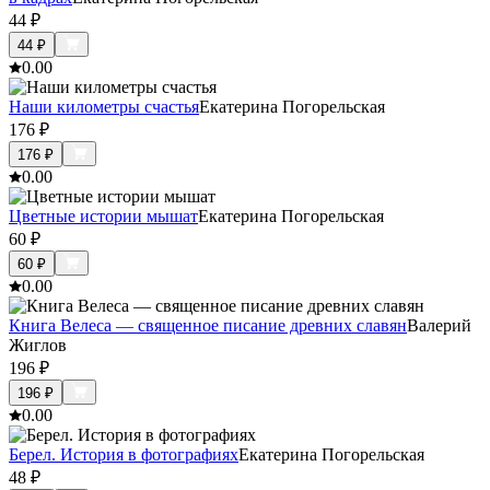
44
₽
44
₽
0.0
0
Наши километры счастья
Екатерина Погорельская
176
₽
176
₽
0.0
0
Цветные истории мышат
Екатерина Погорельская
60
₽
60
₽
0.0
0
Книга Велеса — священное писание древних славян
Валерий
Жиглов
196
₽
196
₽
0.0
0
Берел. История в фотографиях
Екатерина Погорельская
48
₽