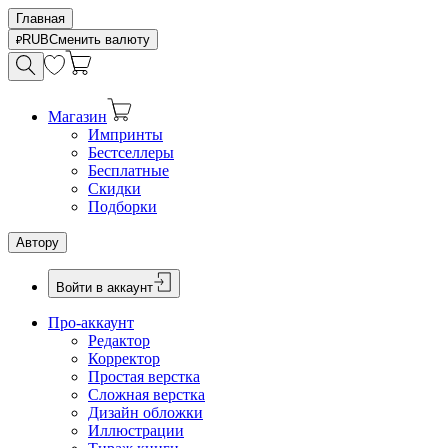
Главная
RUB
Сменить валюту
Магазин
Импринты
Бестселлеры
Бесплатные
Скидки
Подборки
Автору
Войти в аккаунт
Про-аккаунт
Редактор
Корректор
Простая верстка
Сложная верстка
Дизайн обложки
Иллюстрации