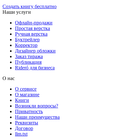
Создать книгу бесплатно
Наши услуги
Офлайн-продажи
Простая верстка
Ручная верстка
Буктрейлер
Корректор
Дизайнер обложки
Заказ тиража
Публикация
Rideró для бизнеса
О нас
О сервисе
О магазине
Книги
Возникли вопросы?
Приватность
Наши преимущества
Реквизиты
Договор
llm.txt