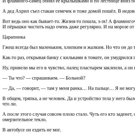
И фламинго-самец обнял её крылышками и по лестнице вниз пов
А дед Ахрип съел стакан семечек и тоже домой пошёл. В недов
Вот ведь оно как бывает-то. Жизня-то пошла, э-эх! А фламинг
И пёрышки чистить надо очень даже регулярно. И на морозе от
Царапинка
Гжеш всегда был маленьким, хлипким и жалким. Но что он до т
Как-то раз, открывая банку с кильками в томате, он умудрился п
Ну, привели мы его в чувство, палец пластырем заклеили, а он в
— Ты что? — спрашиваем. — Больной?
— Да, — говорит, — там у меня ранка… На пальце… Я не могу
В общем, тряпка, а не человек. Да и устройство тела у него б
что ли.
А после этого случая совсем плохо стало. Чуть его кто заденет,
омерзительное текло.
В автобусе он ездить не мог.