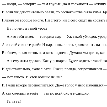
— Люди, — говорит, — там грубые. Да и толкаются — кожицу 
И если уж действительно рвали, то беспокойства было уйма. Бр
Плакал он вообще много. Ни с того, ни с сего сядет на кровать 
— Ну почему я такой урод?
— А кто тебя знает, — говорим ему. — Уж такой ублюдок уроди
А он ещё сильнее ревёт. И царапинка опять кровоточить начина
В общем, такая жизнь нам всем надоела. Думали мы долго, как 
— А я ему латы сделаю. Как у рыцарей. Будет ходить в такой ж
И действительно, сковал латы. Гжеш, правда, сопротивлялся — 
— Вот так-то. И чтоб больше не ныл.
И Гжеш вскоре перевоспитался. Даже голос у него изменился —
А как смеяться начнёт — так по всей округе слышно:
— Га-га-га!