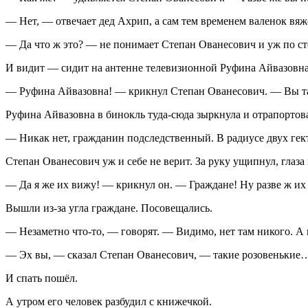
— Нет, — отвечает дед Ахрип, а сам тем временем валенок вяже
— Да что ж это? — не понимает Степан Ованесович и уж по с
И видит — сидит на антенне телевизионной Руфина Айвазовна 
— Руфина Айвазовна! — крикнул Степан Ованесович. — Вы там
Руфина Айвазовна в бинокль туда-сюда зыркнула и отрапортов
— Никак нет, гражданин подследственный. В радиусе двух гек
Степан Ованесович уж и себе не верит. За руку ущипнул, глаз
— Да я же их вижу! — крикнул он. — Граждане! Ну разве ж их
Вышли из-за угла граждане. Посовещались.
— Незаметно что-то, — говорят. — Видимо, нет там никого. А
— Эх вы, — сказал Степан Ованесович, — такие розовенькие
И спать пошёл.
А утром его человек разбудил с книжечкой.