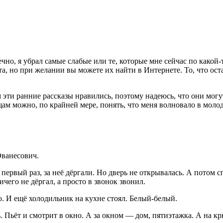
ечно, я убрал самые слабые или те, которые мне сейчас по како
, но при желании вы можете их найти в Интернете. То, что остал
м эти ранние рассказы нравились, поэтому надеюсь, что они мог
ам можно, по крайней мере, понять, что меня волновало в молодо
Ованесович.
 первый раз, за неё дёргали. Но дверь не открывалась. А потом с
ичего не дёргал, а просто в звонок звонил.
о. И ещё холодильник на кухне стоял. Белый-белый.
ь. Пьёт и смотрит в окно. А за окном — дом, пятиэтажка. А на 