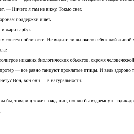
т. — Ничего я там не вижу. Токмо снег.
торонам поддержки ищет.
и жарит арбуз.
 совсем поблизости. Не видите ли вы около себя какой живой 
ала:
толитров никаких биологических объектов, окромя человеческой
а протёр — все равно танцуют проклятые птицы. И ведь здорово
 нету? Вон, вон они — в натуральности!
 вы бы, товарищ тоже гражданин, пошли бы вздремнуть годик-др
…