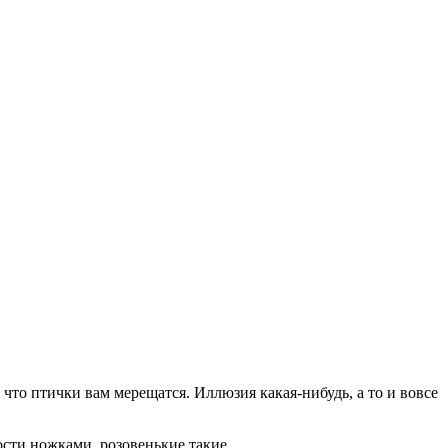
 что птички вам мерещатся. Иллюзия какая-нибудь, а то и вовсе
сти ножками, розовенькие такие.