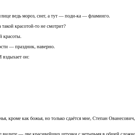
лице ведь мороз, снег, а тут — поди-ка — фламинго.
такой красотой-то не смотрит?
ой красоты.
ости — праздник, наверно.
И вздыхает он:
я, кроме как божья, но только сдаётся мне, Степан Ованесович,
е видите — две красивейших штучки с четырьмя в общей сложно