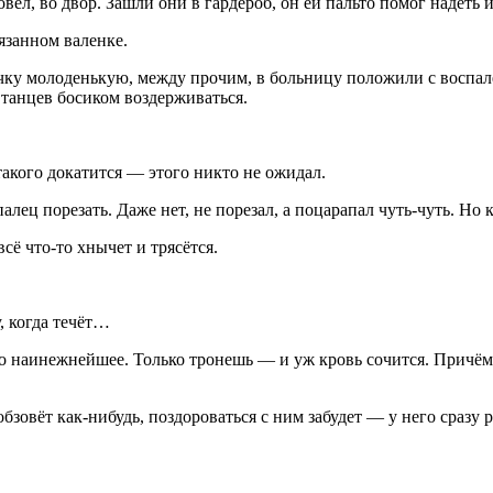
ёл, во двор. Зашли они в гардероб, он ей пальто помог надеть 
язанном валенке.
очку молоденькую, между прочим, в больницу положили с воспале
 танцев босиком воздерживаться.
акого докатится — этого никто не ожидал.
алец порезать. Даже нет, не порезал, а поцарапал чуть-чуть. Но 
сё что-то хнычет и трясётся.
, когда течёт…
ыло наинежнейшее. Только тронешь — и уж кровь сочится. Причём 
 обзовёт как-нибудь, поздороваться с ним забудет — у него сразу 