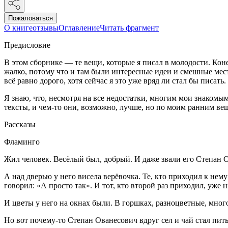
Пожаловаться
О книге
отзывы
Оглавление
Читать фрагмент
Предисловие
В этом сборнике — те вещи, которые я писал в молодости. Кон
жалко, потому что и там были интересные идеи и смешные места
всё равно дорого, хотя сейчас я это уже вряд ли стал бы писать.
Я знаю, что, несмотря на все недостатки, многим мои знакомы
тексты, и чем-то они, возможно, лучше, но по моим ранним вещ
Рассказы
Фламинго
Жил человек. Весёлый был, добрый. И даже звали его Степан 
А над дверью у него висела верёвочка. Те, кто приходил к нему
говорил: «А просто так». И тот, кто второй раз приходил, уже н
И цветы у него на окнах были. В горшках, разноцветные, мног
Но вот почему-то Степан Ованесович вдруг сел и чай стал пит