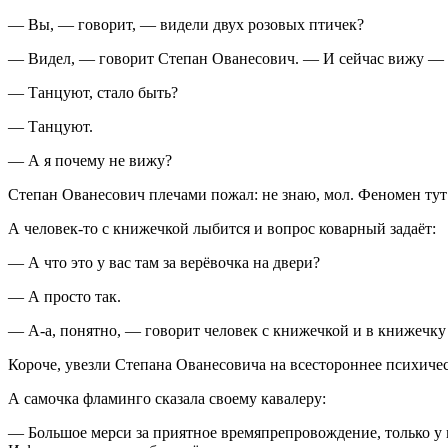
— Вы, — говорит, — видели двух розовых птичек?
— Видел, — говорит Степан Ованесович. — И сейчас вижу — в
— Танцуют, стало быть?
— Танцуют.
— А я почему не вижу?
Степан Ованесович плечами пожал: не знаю, мол. Феномен тут 
А человек-то с книжечкой лыбится и вопрос коварный задаёт:
— А что это у вас там за верёвочка на двери?
— А просто так.
— А-а, понятно, — говорит человек с книжечкой и в книжечку 
Короче, увезли Степана Ованесовича на всестороннее психичес
А самочка фламинго сказала своему кавалеру:
— Большое мерси за приятное времяпрепровождение, только у м