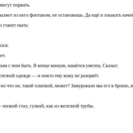
могут порвать.
ызжет из него фонтаном, не остановишь. Да ещё и хныкать начнё
и станет ныть:
лся.
ет.
нам с ним быть. В конце концов, нашёлся умелец. Сказал:
елезной одежде — и никто ему кожу не разорвёт.
но что он, такой хлипкий, может? Замуровали мы его в броню, вс
 низкий стал, гулкий, как из железной трубы.