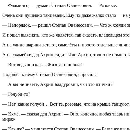
— Фламинго, — думает Степан Ованесович. — Розовые.
Очень они душевно танцевали. Ему их даже жалко стало — на у
— Непорядок, — решил Степан Ованесович. — Что ж хозяин за 
И пошёл выяснять, кто же является, так сказать, владельцем эт
А на улице шарики летают, самолёты и просто отдельные личн
А на скамейке дед Ахрип сидит. Или Архип, точно не помню. 
— Вот ведь оно как… Жизня-то пошла!
Подошёл к нему Степан Ованесович, спросил:
— А вы не знаете, Ахрип Баадурович, чьи это птички?
— Голуби-то?
— Нет, какие голуби… Вот те, розовые, что на крыше танцуют.
— Кхме, — сказал дед Ахрип. — Оно, конечно, любая тварь ничь
мираж.
— Как же? — удивляется Степан Ованесович. — Разве же вы н