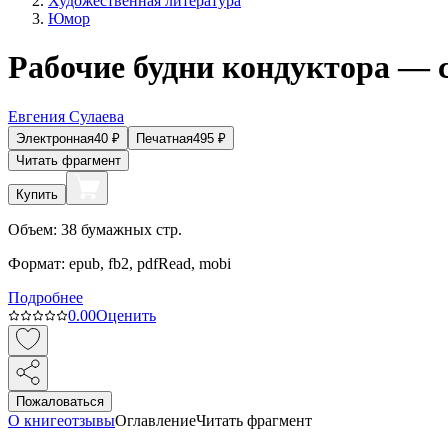
Художественная литература
Юмор
Рабочие будни кондуктора — 
Евгения Сулаева
Электронная
40
₽
Печатная
495
₽
Читать фрагмент
Купить
Объем:
38
бумажных стр.
Формат:
epub, fb2, pdfRead, mobi
Подробнее
0.0
0
Оценить
Пожаловаться
О книге
отзывы
Оглавление
Читать фрагмент