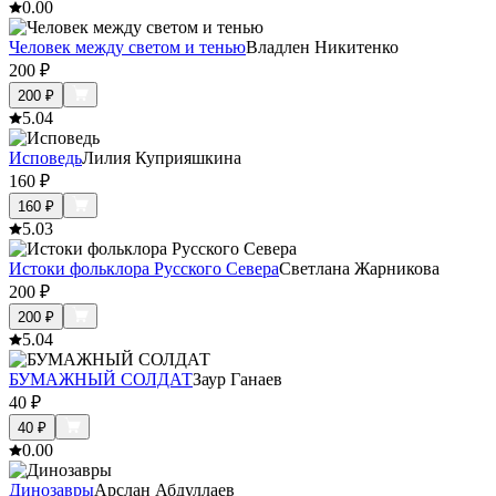
0.0
0
Человек между светом и тенью
Владлен Никитенко
200
₽
200
₽
5.0
4
Исповедь
Лилия Куприяшкина
160
₽
160
₽
5.0
3
Истоки фольклора Русского Севера
Светлана Жарникова
200
₽
200
₽
5.0
4
БУМАЖНЫЙ СОЛДАТ
Заур Ганаев
40
₽
40
₽
0.0
0
Динозавры
Арслан Абдуллаев