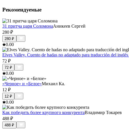
Рекомендуемые
31 притча царя Соломона
Аникеев Сергей
280
₽
280
₽
0.0
0
Elves Valley. Cuento de hadas no adaptado para traducción del inglés a
72
₽
72
₽
0.0
0
«Черное» и «Белое»
Михаил Ка.
12
₽
12
₽
0.0
0
Как победить более крупного конкурента
Владимир Токарев
488
₽
488
₽