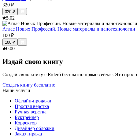
320
₽
320
₽
5.0
2
Атлас Новых Профессий. Новые материалы и нанотехнологии
100
₽
100
₽
0.0
0
Издай свою книгу
Создай свою книгу с Rideró бесплатно прямо сейчас. Это просто,
Создать книгу бесплатно
Наши услуги
Офлайн-продажи
Простая верстка
Ручная верстка
Буктрейлер
Корректор
Дизайнер обложки
Заказ тиража