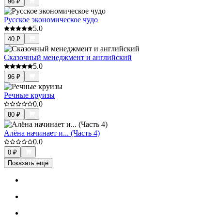
96
₽
Русское экономическое чудо
5.0
40
₽
Сказочный менеджмент и английский
5.0
96
₽
Речные круизы
0.0
80
₽
Алёна начинает и... (Часть 4)
0.0
0
₽
Показать ещё