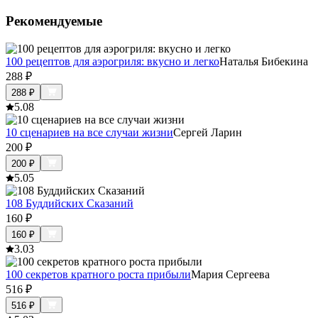
Рекомендуемые
100 рецептов для аэрогриля: вкусно и легко
Наталья Бибекина
288
₽
288
₽
5.0
8
10 сценариев на все случаи жизни
Сергей Ларин
200
₽
200
₽
5.0
5
108 Буддийских Сказаний
160
₽
160
₽
3.0
3
100 секретов кратного роста прибыли
Мария Сергеева
516
₽
516
₽