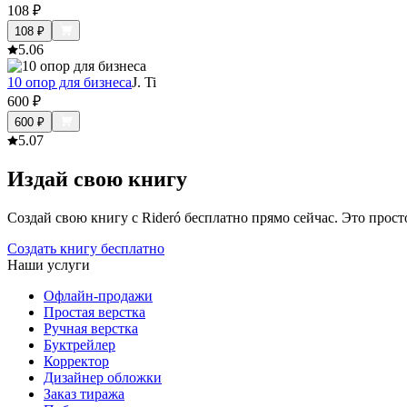
108
₽
108
₽
5.0
6
10 опор для бизнеса
J. Ti
600
₽
600
₽
5.0
7
Издай свою книгу
Создай свою книгу с Rideró бесплатно прямо сейчас. Это просто,
Создать книгу бесплатно
Наши услуги
Офлайн-продажи
Простая верстка
Ручная верстка
Буктрейлер
Корректор
Дизайнер обложки
Заказ тиража