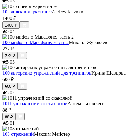
5.0
3
10 фишек в маркетинге
Andrey Kuzmin
1400
₽
1400
₽
5.0
4
100 мифов о Марафоне. Часть 2
Михаил Журавлев
272
₽
272
₽
5.0
3
100 авторских упражнений для тренингов
Ирина Шевцова
600
₽
600
₽
5.0
2
1011 упражнений со скакалкой
Артем Патрикеев
88
₽
88
₽
5.0
1
108 отражений
Максим Мейстер