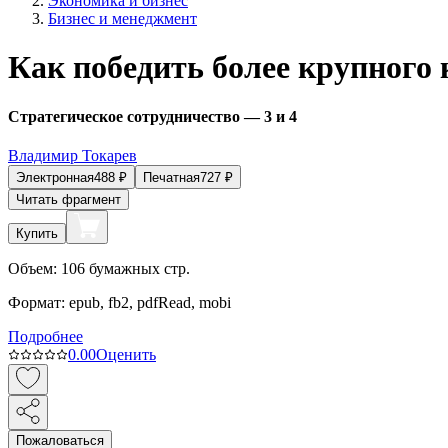
Экономика и бизнес
Бизнес и менеджмент
Как победить более крупного
Стратегическое сотрудничество — 3 и 4
Владимир Токарев
Электронная
488
₽
Печатная
727
₽
Читать фрагмент
Купить
Объем:
106
бумажных стр.
Формат:
epub, fb2, pdfRead, mobi
Подробнее
0.0
0
Оценить
Пожаловаться