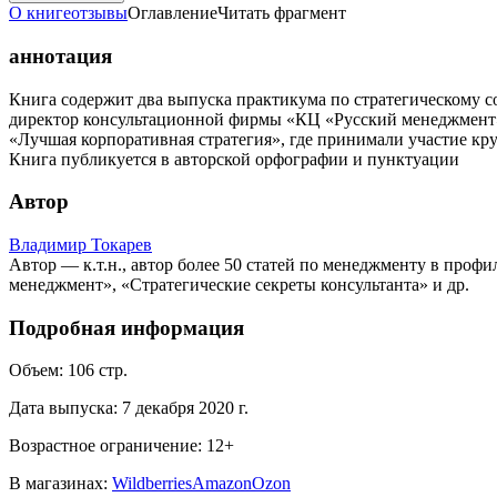
О книге
отзывы
Оглавление
Читать фрагмент
аннотация
Книга содержит два выпуска практикума по стратегическому с
директор консультационной фирмы «КЦ «Русский менеджмент», а
«Лучшая корпоративная стратегия», где принимали участие к
Книга публикуется в авторской орфографии и пунктуации
Автор
Владимир Токарев
Автор — к.т.н., автор более 50 статей по менеджменту в проф
менеджмент», «Стратегические секреты консультанта» и др.
Подробная информация
Объем:
106
стр.
Дата выпуска:
7 декабря 2020 г.
Возрастное ограничение:
12
+
В магазинах:
Wildberries
Amazon
Ozon