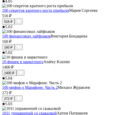
4.0
5
100 секретов кратного роста прибыли
Мария Сергеева
516
₽
516
₽
5.0
3
100 финансовых лайфхаков
Виктория Бондарева
160
₽
160
₽
5.0
2
10 фишек в маркетинге
Andrey Kuzmin
1400
₽
1400
₽
5.0
4
100 мифов о Марафоне. Часть 2
Михаил Журавлев
272
₽
272
₽
5.0
3
1011 упражнений со скакалкой
Артем Патрикеев