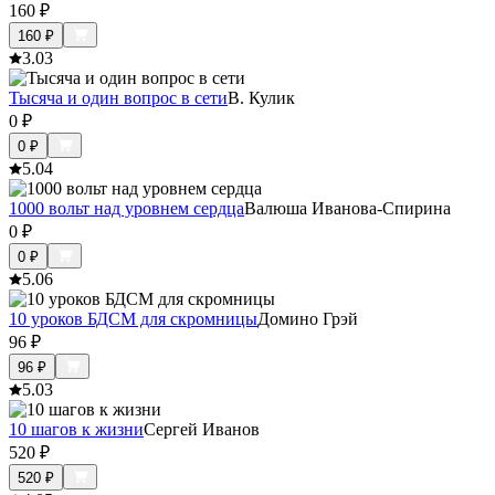
160
₽
160
₽
3.0
3
Тысяча и один вопрос в сети
В. Кулик
0
₽
0
₽
5.0
4
1000 вольт над уровнем сердца
Валюша Иванова-Спирина
0
₽
0
₽
5.0
6
10 уроков БДСМ для скромницы
Домино Грэй
96
₽
96
₽
5.0
3
10 шагов к жизни
Сергей Иванов
520
₽
520
₽