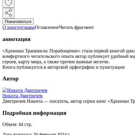
Пожаловаться
О книге
отзывы
Оглавление
Читать фрагмент
аннотация
«Хроники Транквила: Порабощение» стала первой книгой цикла
комфортного читательского опыта автор публикует удобный ва
героев, карту мира, а также прочие важные мелочи.
Книга публикуется в авторской орфографии и пунктуации
Автор
Никита Дмитричев
Дмитричев Никита — писатель, автор серии книг «Хроники Тра
Подробная информация
Объем:
44
стр.
Дата выпуска:
26 февраля 2024 г.