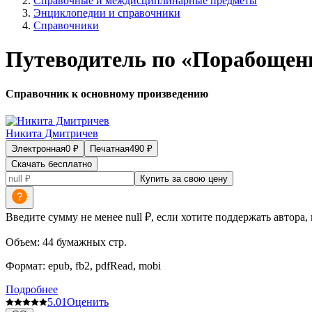
Справочные и междисциплинарные предметы
Энциклопедии и справочники
Справочники
Путеводитель по «Порабоще
Справочник к основному произведению
Никита Дмитричев
Электронная
0
₽
Печатная
490
₽
Скачать бесплатно
Купить за свою цену
Введите сумму не менее null ₽, если хотите поддержать автора,
Объем:
44
бумажных стр.
Формат:
epub, fb2, pdfRead, mobi
Подробнее
5.0
1
Оценить