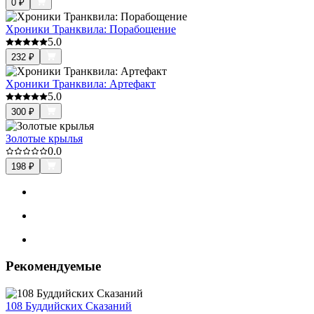
0
₽
Хроники Транквила: Порабощение
5.0
232
₽
Хроники Транквила: Артефакт
5.0
300
₽
Золотые крылья
0.0
198
₽
Рекомендуемые
108 Буддийских Сказаний