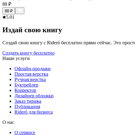
88
₽
88
₽
5.0
1
Издай свою книгу
Создай свою книгу с Rideró бесплатно прямо сейчас. Это просто,
Создать книгу бесплатно
Наши услуги
Офлайн-продажи
Простая верстка
Ручная верстка
Буктрейлер
Корректор
Дизайнер обложки
Заказ тиража
Публикация
Rideró для бизнеса
О нас
О сервисе