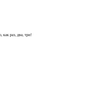
 как раз, два, три!