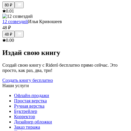
80
₽
0.0
1
12 созвездий
Илья Кривошеев
48
₽
48
₽
0.0
0
Издай свою книгу
Создай свою книгу с Rideró бесплатно прямо сейчас. Это
просто, как раз, два, три!
Создать книгу бесплатно
Наши услуги
Офлайн-продажи
Простая верстка
Ручная верстка
Буктрейлер
Корректор
Дизайнер обложки
Заказ тиража