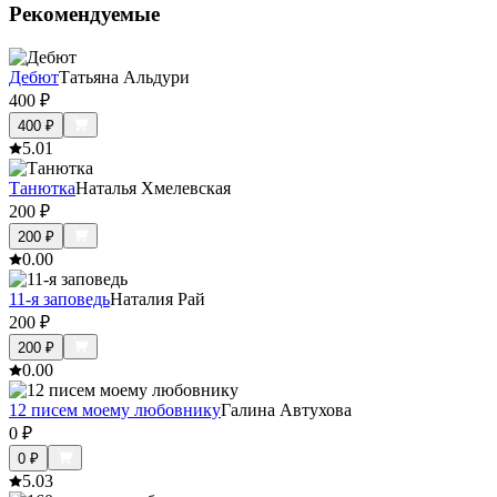
Рекомендуемые
Дебют
Татьяна Альдури
400
₽
400
₽
5.0
1
Танютка
Наталья Хмелевская
200
₽
200
₽
0.0
0
11-я заповедь
Наталия Рай
200
₽
200
₽
0.0
0
12 писем моему любовнику
Галина Автухова
0
₽
0
₽
5.0
3