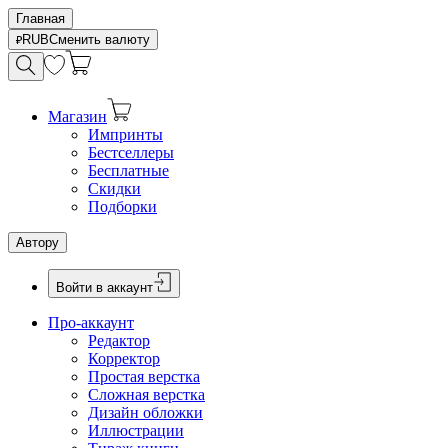
Главная
RUB
Сменить валюту
Магазин
Импринты
Бестселлеры
Бесплатные
Скидки
Подборки
Автору
Войти в аккаунт
Про-аккаунт
Редактор
Корректор
Простая верстка
Сложная верстка
Дизайн обложки
Иллюстрации