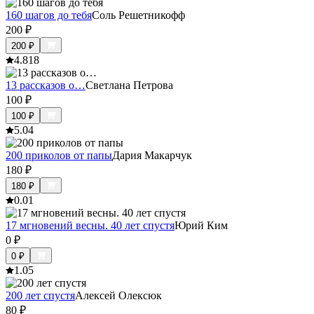
160 шагов до тебя
Соль Решетникофф
200
₽
200
₽
4.8
18
13 рассказов о…
Светлана Петрова
100
₽
100
₽
5.0
4
200 приколов от папы
Дария Макарчук
180
₽
180
₽
0.0
1
17 мгновений весны. 40 лет спустя
Юрий Ким
0
₽
0
₽
1.0
5
200 лет спустя
Алексей Олексюк
80
₽