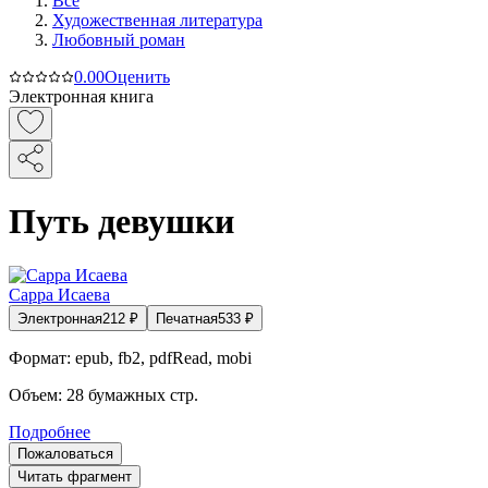
Все
Художественная литература
Любовный роман
0.0
0
Оценить
Электронная книга
Путь девушки
Сарра Исаева
Электронная
212
₽
Печатная
533
₽
Формат:
epub, fb2, pdfRead, mobi
Объем:
28
бумажных стр.
Подробнее
Пожаловаться
Читать фрагмент