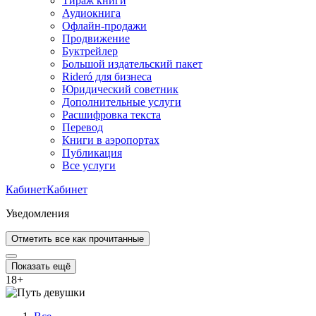
Тираж книги
Аудиокнига
Офлайн-продажи
Продвижение
Буктрейлер
Большой издательский пакет
Rideró для бизнеса
Юридический советник
Дополнительные услуги
Расшифровка текста
Перевод
Книги в аэропортах
Публикация
Все услуги
Кабинет
Кабинет
Уведомления
Отметить все как прочитанные
Показать ещё
18
+