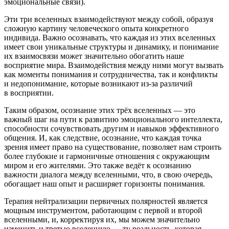
эмоциональные связи).
Эти три вселенных взаимодействуют между собой, образуя
сложную картину человеческого опыта конкретного
индивида. Важно осознавать, что каждая из этих вселенных
имеет свои уникальные структуры и динамику, и пон
иман
ие
их взаимосвязи может значительно обогатить наше
восприятие мира. Взаимодействия между ними могут вызвать
как моменты пон
иман
ия и сотрудничества, так и конфликты
и недопон
иман
ие, которые возникают из-за различий
в восприятии.
Таким образом, осознание этих трёх вселенных — это
важный шаг на пути к развитию эмоционального интеллекта,
способности сочувствовать другим и навыков эффективного
общения. И, как следствие, осознание, что каждая точка
зрения имеет право на существование, позволяет нам строить
более глубокие и гармоничные отношения с окружающим
миром и его жителями. Это также ведёт к осознанию
важности диалога между вселенными, что, в свою очередь,
обогащает наш опыт и расширяет горизонты пон
иман
ия.
Терапия нейтрализации первичных полярностей является
мощным инструментом, работающим с первой и второй
вселенными, и, корректируя их, мы можем значительно
изменить и третью вселенную — ту реальность, которая