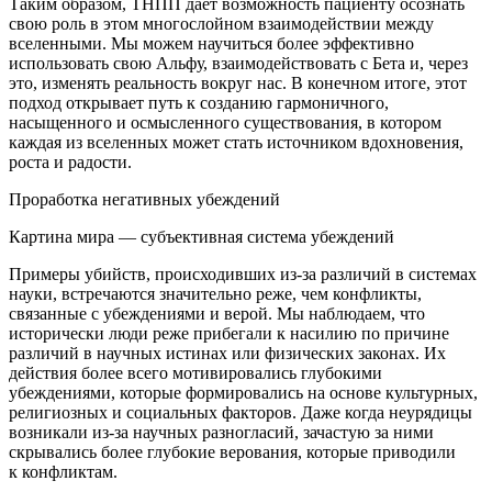
Таким образом, ТНПП даёт возможность пациенту осознать
свою роль в этом многослойном взаимодействии между
вселенными. Мы можем научиться более эффективно
использовать свою Альфу, взаимодействовать с Бета и, через
это, изменять реальность вокруг нас. В конечном итоге, этот
подход открывает путь к созданию гармоничного,
насыщенного и осмысленного существования, в котором
каждая из вселенных может стать источником вдохновения,
роста и радости.
Проработка негативных убеждений
Картина мира — субъективная система убеждений
Примеры убийств, происходивших из-за различий в системах
науки, встречаются значительно реже, чем конфликты,
связанные с убеждениями и верой. Мы наблюдаем, что
исторически люди реже прибегали к
насил
ию по причине
различий в научных истинах или физических законах. Их
действия более всего мотивировались глубокими
убеждениями, которые формировались на основе культурных,
религиозных и социальных факторов. Даже когда неурядицы
возникали из-за научных разногласий, зачастую за ними
скрывались более глубокие верования, которые приводили
к конфликтам.