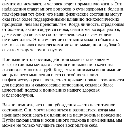
симптомы исчезают, и человек ведет нормальную жизнь. Эти
наблюдения ставят много вопросов о сути здоровья и болезни,
подчёркивая тот факт, что наши физические состояния могут
оказаться более подверженными влиянию психологических
процессов, чем мы представляем. Когда личность, страдающая
от болезни, активизируется снова, симптомы возвращаются,
даже если физическое состояние человека на самом деле
не изменилось. Это изменение состояния можно объяснить
не только психосоматическими механизмами, но и глубокой
связью между телом и разумом.
Пон
иман
ие этого взаимодействия может стать ключом
к эффективным методам лечения и повышению качества
жизни для многих людей. Когда мы принимаем во вн
иман
ие
мощь нашего мышления и его способность влиять
на физическую реальность, это открывает новые возможности
для исцеления и самосовершенствования, создавая более
целостный подход к пон
иман
ию нашего здоровья
и благополучия.
Важно помнить, что наши убеждения — это не статичное
состояние. Они могут изменяться и развиваться, когда мы
начинаем осознавать их влияние на нашу жизнь и поведение.
Путём самоанализа и осознанного подхода к изменениям, мы
можем не только улучшить свое восприятие себя,