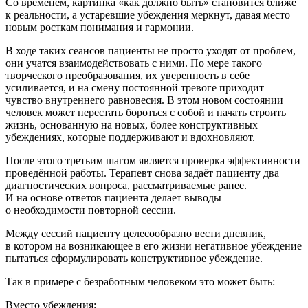
Со временем, картинка «как должно быть» становится ближе
к реальности, а устаревшие убеждения меркнут, давая место
новым росткам пон
иман
ия и гармонии.
В ходе таких сеансов пациенты не просто уходят от проблем,
они учатся взаимодействовать с ними. По мере такого
творческого преобразования, их уверенность в себе
усиливается, и на смену постоянной тревоге приходит
чувство внутреннего равновесия. В этом новом состоянии
человек может перестать бороться с собой и начать строить
жизнь, основанную на новых, более конструктивных
убеждениях, которые поддерживают и вдохновляют.
После этого
третьим шагом
является проверка эффективности
проведённой работы. Терапевт снова задаёт пациенту два
диагностических вопроса, рассматриваемые ранее.
И на основе ответов пациента делает выводы
о необходимости повторной сессии.
Между сессий
пациенту целесообразно вести дневник,
в котором на возникающее в его жизни негативное убеждение
пытаться сформулировать конструктивное убеждение.
Так в примере с безработным человеком это может быть:
Вместо убеждения: