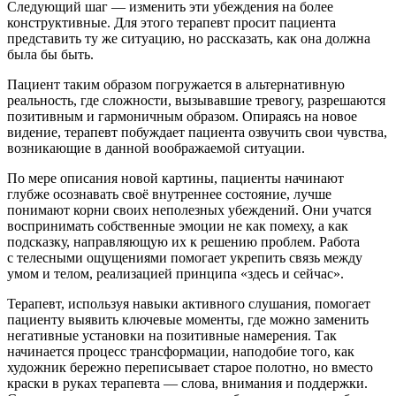
Следующий шаг
— изменить эти убеждения на более
конструктивные. Для этого терапевт просит пациента
представить ту же ситуацию, но рассказать, как она должна
была бы быть.
Пациент таким образом погружается в альтернативную
реальность, где сложности, вызывавшие тревогу, разрешаются
позитивным и гармоничным образом. Опираясь на новое
видение, терапевт побуждает пациента озвучить свои чувства,
возникающие в данной воображаемой ситуации.
По мере описания новой картины, пациенты начинают
глубже осознавать своё внутреннее состояние, лучше
понимают корни своих неполезных убеждений. Они учатся
воспринимать собственные эмоции не как помеху, а как
подсказку, направляющую их к решению проблем. Работа
с телесными ощущениями помогает укрепить связь между
умом и телом, реализацией принципа «здесь и сейчас».
Терапевт, используя навыки активного слушания, помогает
пациенту выявить ключевые моменты, где можно заменить
негативные установки на позитивные намерения. Так
начинается процесс трансформации, наподобие того, как
художник бережно переписывает старое полотно, но вместо
краски в руках терапевта — слова, вн
иман
ия и поддержки.