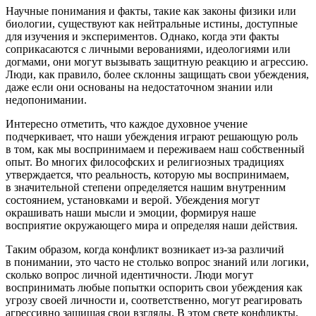
Научные пон
иман
ия и факты, такие как законы физики или
биологии, существуют как нейтральные истины, доступные
для изучения и экспериментов. Однако, когда эти факты
соприкасаются с личными верованиями, идеологиями или
догмами, они могут вызывать защитную реакцию и агрессию.
Люди, как правило, более склонны защищать свои убеждения,
даже если они основаны на недостаточном знании или
недопон
иман
ии.
Интересно отметить, что каждое духовное учение
подчеркивает, что наши убеждения играют решающую роль
в том, как мы воспринимаем и переживаем наш собственный
опыт. Во многих философских и религиозных традициях
утверждается, что реальность, которую мы воспринимаем,
в значительной степени определяется нашим внутренним
состоянием, установками и верой. Убеждения могут
окрашивать наши мысли и эмоции, формируя наше
восприятие окружающего мира и определяя наши действия.
Таким образом, когда конфликт возникает из-за различий
в пон
иман
ии, это часто не столько вопрос знаний или логики,
сколько вопрос личной идентичности. Люди могут
воспринимать любые попытки оспорить свои убеждения как
угрозу своей личности и, соответственно, могут реагировать
агрессивно защищая свои взгляды. В этом свете конфликты,