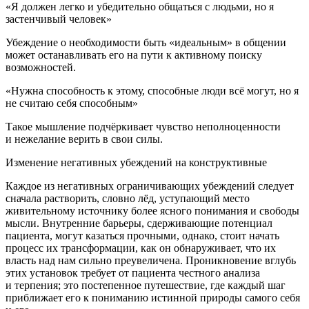
«Я должен легко и убедительно общаться с людьми, но я
застенчивый человек»
Убеждение о необходимости быть «идеальным» в общении
может останавливать его на пути к активному поиску
возможностей.
«Нужна способность к этому, способные люди всё могут, но я
не считаю себя способным»
Такое мышление подчёркивает чувство неполноценности
и нежелание верить в свои силы.
Изменение негативных убеждений на конструктивные
Каждое из негативных ограничивающих убеждений
следует
сначала растворить
, словно лёд, уступающий место
живительному источнику более ясного пон
иман
ия и свободы
мысли. Внутренние барьеры, сдерживающие потенциал
пациента, могут казаться прочными, однако, стоит начать
процесс их трансформации, как он обнаруживает, что их
власть над нам сильно преувеличена. Проникновение вглубь
этих установок требует от пациента честного анализа
и терпения; это постепенное путешествие, где каждый шаг
приближает его к пон
иман
ию истинной природы самого себя