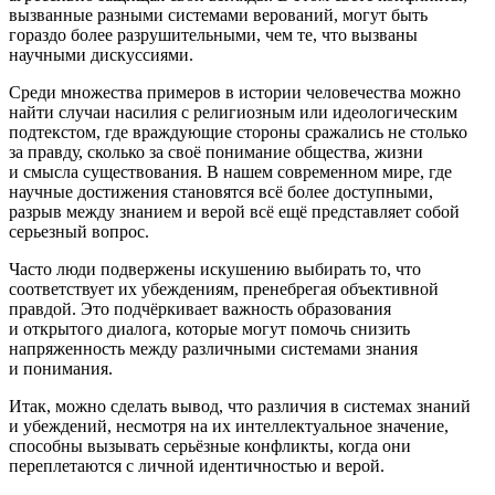
вызванные разными системами верований, могут быть
гораздо более разрушительными, чем те, что вызваны
научными дискуссиями.
Среди множества примеров в истории человечества можно
найти случаи
насил
ия с религиозным или идеологическим
подтекстом, где враждующие стороны сражались не столько
за правду, сколько за своё пон
иман
ие общества, жизни
и смысла существования. В нашем современном мире, где
научные достижения становятся всё более доступными,
разрыв между знанием и верой всё ещё представляет собой
серьезный вопрос.
Часто люди подвержены искушению выбирать то, что
соответствует их убеждениям, пренебрегая объективной
правдой. Это подчёркивает важность образования
и открытого диалога, которые могут помочь снизить
напряженность между различными системами знания
и пон
иман
ия.
Итак, можно сделать вывод, что различия в системах знаний
и убеждений, несмотря на их интеллектуальное значение,
способны вызывать серьёзные конфликты, когда они
переплетаются с личной идентичностью и верой.