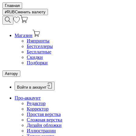
Главная
RUB
Сменить валюту
Магазин
Импринты
Бестселлеры
Бесплатные
Скидки
Подборки
Автору
Войти в аккаунт
Про-аккаунт
Редактор
Корректор
Простая верстка
Сложная верстка
Дизайн обложки
Иллюстрации