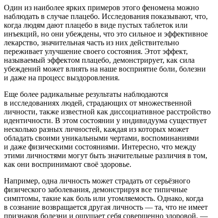
Один из наиболее ярких примеров этого феномена можно
наблюдать в случае плацебо. Исследования показывают, что,
когда людям дают плацебо в виде пустых
таблет
ок или
инъекций, но они убеждены, что это сильное и эффективное
лекарство, значительная часть из них действительно
переживает улучшение своего состояния. Этот эффект,
называемый эффектом плацебо, демонстрирует, как сила
убеждений может влиять на наше восприятие боли, болезни
и даже на процесс выздоровления.
Еще более радикальные результаты наблюдаются
в исследованиях людей, страдающих от множественной
личности, также известной как диссоциативное расстройство
идентичности. В этом состоянии у индивидуума существует
несколько разных личностей, каждая из которых может
обладать своими уникальными чертами, воспоминаниями
и даже физическими состояниями. Интересно, что между
этими личностями могут быть значительные различия в том,
как они воспринимают своё здоровье.
Например, одна личность может страдать от серьёзного
физического заболевания, демонстрируя все типичные
симптомы, такие как боль или утомляемость. Однако, когда
в сознание возвращается другая личность — та, что не имеет
признаков болезни и ощущает себя совершенно здоровой, —