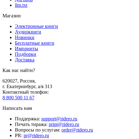
llm.txt
Магазин
Электронные книги
Аудиокниги
Новинки
Бесплатные книги
Импринты
Подборки
Доставка
Как нас найти?
620027
,
Россия
,
г. Екатеринбург, а/я 313
Контактный телефон
:
8 800 500 11 67
Написать нам
Поддержка
:
support@ridero.ru
Печать тиража
:
print@ridero.ru
Вопросы по услугам
:
order@ridero.ru
PR
:
pr@ridero.ru