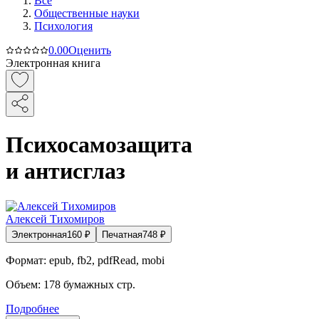
Все
Общественные науки
Психология
0.0
0
Оценить
Электронная книга
Психосамозащита
и антисглаз
Алексей Тихомиров
Электронная
160
₽
Печатная
748
₽
Формат:
epub, fb2, pdfRead, mobi
Объем:
178
бумажных стр.
Подробнее