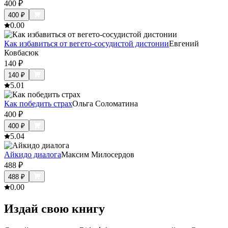
400
₽
400
₽
0.0
0
Как избавиться от вегето-сосудистой дистонии
Евгений
Ковбасюк
140
₽
140
₽
5.0
1
Как победить страх
Ольга Соломатина
400
₽
400
₽
5.0
4
Айкидо диалога
Максим Милосердов
488
₽
488
₽
0.0
0
Издай свою книгу