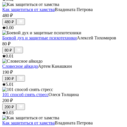
Как защититься от хамства
Владината Петрова
480
₽
480
₽
0.0
0
Боевой дух и защитные психотехники
Алексей Тихомиров
80
₽
80
₽
0.0
1
Словесное айкидо
Артем Канашкин
190
₽
190
₽
5.0
1
101 способ снять стресс
Олеся Толщина
200
₽
200
₽
0.0
3
Как защититься от хамства
Владината Петрова