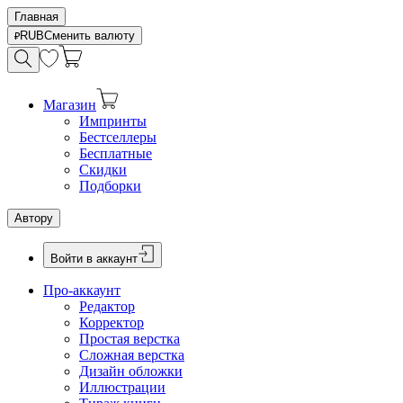
Главная
RUB
Сменить валюту
Магазин
Импринты
Бестселлеры
Бесплатные
Скидки
Подборки
Автору
Войти в аккаунт
Про-аккаунт
Редактор
Корректор
Простая верстка
Сложная верстка
Дизайн обложки
Иллюстрации