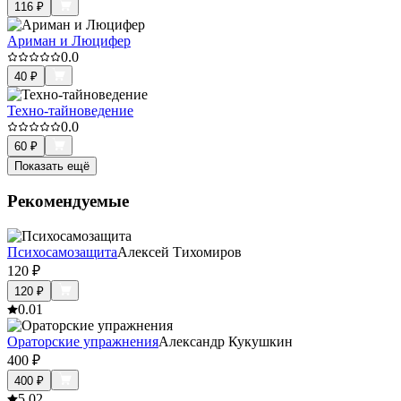
116
₽
Ариман и Люцифер
0.0
40
₽
Техно-тайноведение
0.0
60
₽
Показать ещё
Рекомендуемые
Психосамозащита
Алексей Тихомиров
120
₽
120
₽
0.0
1
Ораторские упражнения
Александр Кукушкин
400
₽
400
₽
5.0
2