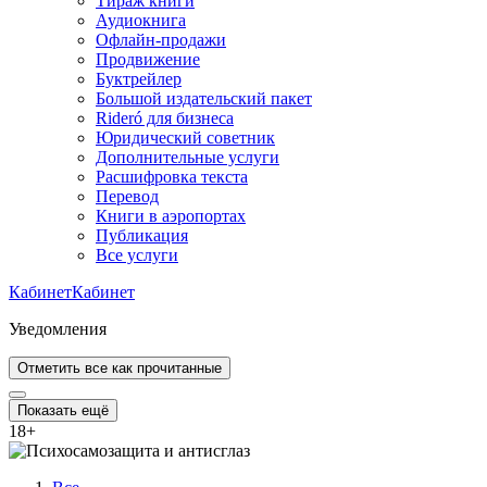
Тираж книги
Аудиокнига
Офлайн-продажи
Продвижение
Буктрейлер
Большой издательский пакет
Rideró для бизнеса
Юридический советник
Дополнительные услуги
Расшифровка текста
Перевод
Книги в аэропортах
Публикация
Все услуги
Кабинет
Кабинет
Уведомления
Отметить все как прочитанные
Показать ещё
18
+