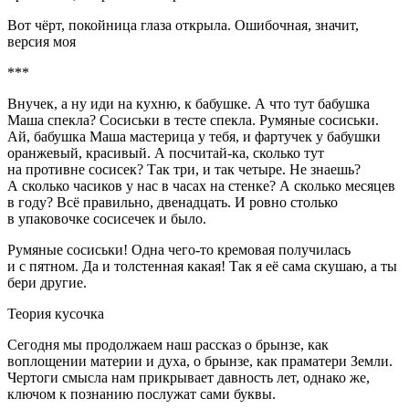
Вот чёрт, покойница глаза открыла. Ошибочная, значит,
версия моя
***
Внучек, а ну иди на кухню, к бабушке. А что тут бабушка
Маша спекла? Сосиськи в тесте спекла. Румяные сосиськи.
Ай, бабушка Маша мастерица у тебя, и фартучек у бабушки
оранжевый, красивый. А посчитай-ка, сколько тут
на противне сосисек? Так три, и так четыре. Не знаешь?
А сколько часиков у нас в часах на стенке? А сколько месяцев
в году? Всё правильно, двенадцать. И ровно столько
в упаковочке сосисечек и было.
Румяные сосиськи! Одна чего-то кремовая получилась
и с пятном. Да и толстенная какая! Так я её сама скушаю, а ты
бери другие.
Теория кусочка
Сегодня мы продолжаем наш рассказ о брынзе, как
воплощении материи и духа, о брынзе, как праматери Земли.
Чертоги смысла нам прикрывает давность лет, однако же,
ключом к познанию послужат сами буквы.