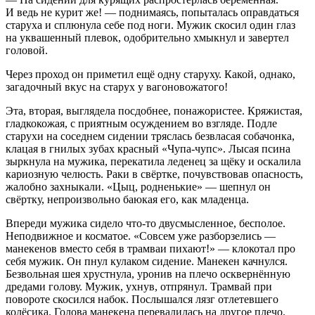
И ведь не
курит
же! — поднимаясь, попыталась оправдаться
старуха и сплюнула себе под ноги. Мужик скосил один глаз
на уквашенный плевок, одобрительно хмыкнул и завертел
головой.
Через проход он приметил ещё одну старуху. Какой, однако,
загадочный вкус на старух у вагоновожатого!
Эта, вторая, выглядела посдобнее, понажористее. Кряжистая,
гладкокожая, с приятным осуждением во взгляде. Подле
старухи на соседнем сидении тряслась безвласая собачонка,
клацая в гнилых зубах красный «Чупа-чупс». Лысая псина
зыркнула на мужика, перекатила леденец за щёку и оскалила
кариозную челюсть. Раки в свёртке, почувствовав опасность,
жалобно захныкали. «Цыц, родненькие» — шепнул он
свёртку, непроизвольно баюкая его, как младенца.
Впереди мужика сидело что-то двусмысленное, бесполое.
Неподвижное и косматое. «Совсем уже разборзелись —
манекенов вместо себя в трамваи пихают!» — клокотал про
себя мужик. Он пнул кулаком сидение. Манекен качнулся.
Безвольная шея хрустнула, уронив на плечо осквернённую
дредами голову. Мужик, ухнув, отпрянул. Трамвай при
повороте скосился набок. Послышался лязг отлетевшего
колёсика. Голова манекена перевалилась на другое плечо.