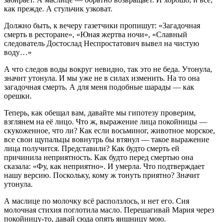
как прежде. А стульчик узковат.
Должно быть, к вечеру газетчики пропишут: «Загадочная
смерть в ресторане», «Юная жертва ночи», «Славный
следователь Достослад Неспростатович вывел на чистую
воду…»
А что следов воды вокруг невидно, так это не беда. Утонула,
значит утонула. И мы уже не в силах изменить. На то она
загадочная смерть. А для меня подобные шарады — как
орешки.
Теперь, как обещал вам, давайте мы гипотезу проверим,
взглянем на её лицо. Что ж, выражение лица покойницы —
скукоженное, что ли? Как если восьминог, животное морское,
все свои щупальцы вовнутрь бы втянул — такое выражение
лица получится. Представили? Как будто смерть ей
причинила неприятность. Как будто перед смертью она
сказала: «Фу, как неприятно». И умерла. Что подтверждает
нашу версию. Поскольку, кому ж тонуть приятно? Значит
утонула.
А маслице по молочку всё расползлось, и нет его. Сия
молочная стихия поглотила масло. Перешагивай Мария через
покойницу-то, давай сюда опять яишницу мою.