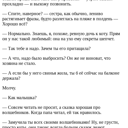
прохладно — и выхожу позвонить.
— Спите, наверное? — сестра, как обычно, лениво
растягивает фразы, будто разлеглась на пляже в полдень —
Хорошо всё?
— Нормально. Знаешь, я, похоже, ревную дочь к коту. Прям
он у нас такой любимый: она на ухо ему секреты шепчет.
— Так тебе и надо. Зачем ты его притащила?
— А что, надо было выбросить? Он же не виноват, что
хозяина не стало.
— А если бы у него свинья жила, ты б её сейчас на балконе
держала?
Молчу.
— Как малышка?
— Совсем читать не просит, а сказка хорошая про
волшебников. Когда папа читал, ей так нравилось.
— Замучила ты всех своими волшебниками! Ну, не грусти,
просто коты, они такие: всегда больше сказок знают.