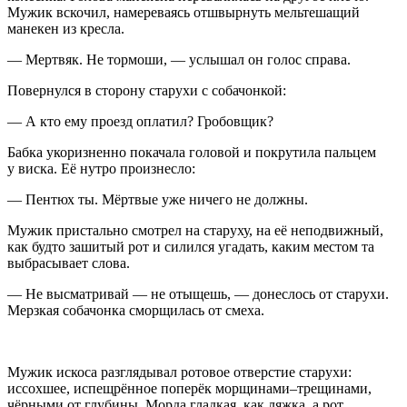
Мужик вскочил, намереваясь отшвырнуть мельтешащий
манекен из кресла.
— Мертвяк. Не тормоши, — услышал он голос справа.
Повернулся в сторону старухи с собачонкой:
— А кто ему проезд оплатил? Гробовщик?
Бабка укоризненно покачала головой и покрутила пальцем
у виска. Её нутро произнесло:
— Пентюх ты. Мёртвые уже ничего не должны.
Мужик пристально смотрел на старуху, на её неподвижный,
как будто зашитый рот и силился угадать, каким местом та
выбрасывает слова.
— Не высматривай — не отыщешь, — донеслось от старухи.
Мерзкая собачонка сморщилась от смеха.
Мужик искоса разглядывал ротовое отверстие старухи:
иссохшее, испещрённое поперёк морщинами–трещинами,
чёрными от глубины. Морда гладкая, как ляжка, а рот