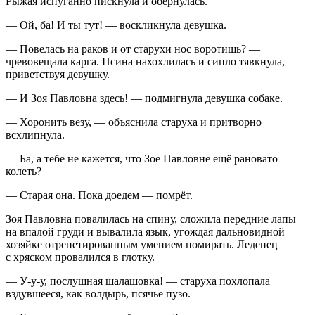
Рыжая испуганно пискнула и обернулась.
— Ой, ба! И ты тут! — воскликнула девушка.
— Повелась на раков и от старухи нос воротишь? —
чревовещала карга. Псина на
хохл
илась и сипло тявкнула,
приветствуя девушку.
— И Зоя Павловна здесь! — подмигнула девушка собаке.
— Хоронить везу, — объяснила старуха и притворно
всхлипнула.
— Ба, а тебе не кажется, что Зое Павловне ещё рановато
колеть?
— Старая она. Пока доедем — помрёт.
Зоя Павловна повалилась на спину, сложила передние лапы
на впалой груди и вывалила язык, угождая дальновидной
хозяйке отрепетированным умением помирать. Леденец
с хряском провалился в глотку.
— У-у-у, послушная шалашовка! — старуха похлопала
вздувшееся, как волдырь, псячье пузо.