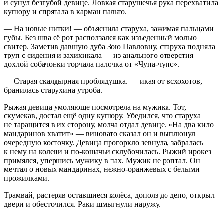
и сунул безгубой девице. Ловкая старушечья рука перехватила
купюру и спрятала в карман пальто.
— На новые нитки! — объяснила старуха, зажимая пальцами
губы. Без шва её рот расползался как изъеденный молью
свитер. Заметив давшую дуба Зою Павловну, старуха подняла
труп с сидения и захихикала — из
анальн
ого отверстия
дохлой собачонки торчала палочка от «Чупа-чупс».
— Старая скалдырная про
бляд
ушка. — икая от всхохотов,
бранилась старухина утроба.
Рыжая девица умоляюще посмотрела на мужика. Тот,
скумекав, достал ещё одну купюру. Убедился, что старуха
не таращится в их сторону, молча отдал девице. «На два кило
мандаринов хватит» — виновато сказал он и выплюнул
очередную косточку. Девица прогоркло зевнула, забралась
к нему на колени и по-кошачьи склубочилась. Рыжий ирокез
примялся, упершись мужику в пах. Мужик не роптал. Он
мечтал о новых мандаринах, нежно-оранжевых с белыми
прожилками.
Трамвай, растеряв оставшиеся колёса, дополз до депо, открыл
двери и обесточился. Раки шмыгнули наружу.