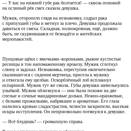
— У вас на нижней губе рак болтается! — сквозь похожий
на ослиный рёв смех сказала девушка.
Мужик, оторопело глядя на незнакомку, содрал рака
с припухшей губы и метнул за плечо. Девушка продолжала
давиться от смеха. Складная, полнокровная, ещё, должно
быть, не скурвившаяся от безнадёги и житейских
мерзопакостей.
Пунцовые щёки с ямочками–воронками, рыжие кустистые
ресницы в тон напомаженному ирокезу. Мужик сглотнул
слюну и задохал. Незнакомка, переступив окончательно
свалившегося с сидения мертвеца, присела к мужику
и отвесила ему щелбан. Оскорблённый лоб всплакнул
испариной. Мужик тут же смолк. Губы девушки шевельнулись
улыбкой. Мужик облизнулся — они были похожи на две
спелые и сочные мандариновые дольки. Нежно-оранжевые,
с белыми прожилками, набрякшие и ароматные. Его глаза
налились кровью сладострастия, челюсти заскрипели, высекая
искры исступления. Он непроизвольно потянулся к девушке.
— Всё блудишь? — громыхнуло справа.