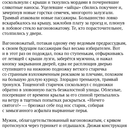
соскользнули с крыши и ткнулись мордами в почерневшие
слякотные наносы. Уцелевшие «зайцы» сбились покучнее и,
зачерпнув новые горстки семечек, многорото залузгали.
Трамвай атаковали новые пассажиры. Большинство ловко
вскарабкалось на крышу, зажлобив плату за проезд и, плюнув
в лобовое стекло вагоновожатому. Те, кто порасточительнее,
столпились у двери.
Вагоновожатый, потакая одному ему ведомым предрассудкам,
к своим будущим пассажирам был весьма избирателен. Вот
и в этот раз он подождал, пока по ступенькам, отфыркиваясь
от летящей с крыши лузги, заберётся мужчина, и нажал
кнопку закрывания дверей, едва не расплющив дверью
ступившего на нижнюю подножку ветхого старичка
со странным взлохмаченным рюкзаком за плечами, похожим
на большую дохлую курицу. Злорадно тренькнув, трамвай
тронулся. Тощеногий старичок соскользнул с подножки
обратно в зловонную пасть безжалостной улицы. Облезлые,
посеревшие от времени крылья за его спиной трепыхались
на ветру в тщетных попытках раскрыться. «Ничего
святого!» — брюзжал себе под нос старик, собирая
с замызганного асфальта вырванные перья.
Мужик, облагодетельствованный вагоновожатым, с кряком
протиснулся через турникет и отдышался. Дюжая конструкция