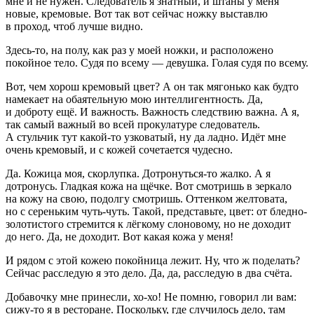
мне и не нужен. Следователь я знатный, и штаны у меня
новые, кремовые. Вот так вот сейчас ножку выставлю
в проход, чтоб лучше видно.
Здесь-то, на полу, как раз у моей ножки, и расположено
покойное тело. Судя по всему — девушка. Голая судя по всему.
Вот, чем хорош кремовый цвет? А он так мягонько как будто
намекает на обаятельную мою интеллигентность. Да,
и доброту ещё. И важность. Важность следствию важна. А я,
так самый важный во всей прокулатуре следователь.
А стульчик тут какой-то узковатый, ну да ладно. Идёт мне
очень кремовый, и с кожей сочетается чудесно.
Да. Кожица моя, скорлупка. Дотронуться-то жалко. А я
дотронусь. Гладкая кожа на щёчке. Вот смотришь в зеркало
на кожу на свою, подолгу смотришь. Оттенком желтовата,
но с сереньким чуть-чуть. Такой, представьте, цвет: от бледно-
золотистого стремится к лёгкому слоновому, но не доходит
до него. Да, не доходит. Вот какая кожа у меня!
И рядом с этой кожею покойница лежит. Ну, что ж поделать?
Сейчас расследую я это дело. Да, да, расследую в два счёта.
Добавочку мне принесли, хо-хо! Не помню, говорил ли вам:
сижу-то я в ресторане. Поскольку, где случилось дело, там