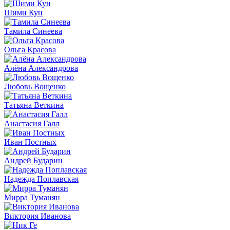
Шими Кун
Тамила Синеева
Ольга Красова
Алёна Александрова
Любовь Вощенко
Татьяна Веткина
Анастасия Галл
Иван Постных
Андрей Бударин
Надежда Поплавская
Мирра Туманян
Виктория Иванова