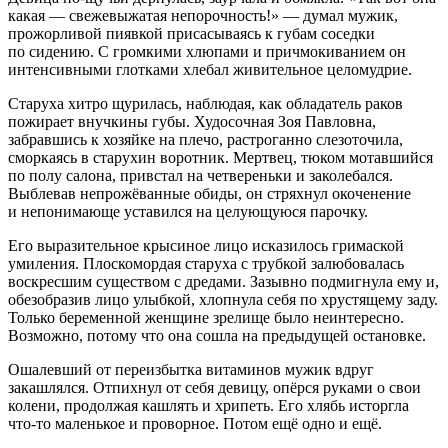
какая — свежевыжатая непорочность!» — думал мужик,
прожорливой пиявкой присасываясь к губам соседки
по сидению. С громкими хлюпами и причмокиванием он
интенсивными глотками хлебал живительное целомудрие.
Старуха хитро щурилась, наблюдая, как обладатель раков
пожирает внучкины губы. Худосочная Зоя Павловна,
забравшись к хозяйке на плечо, растроганно слезоточила,
сморкаясь в старухин воротник. Мертвец, тюком мотавшийся
по полу салона, привстал на четвереньки и заколебался.
Выблевав непрожёванные обиды, он стряхнул окоченение
и непонимающе уставился на целующуюся парочку.
Его выразительное крысиное лицо исказилось гримаской
умиления. Плоскомордая старуха с трубкой залюбовалась
воскресшим существом с дредами. Зазывно подмигнула ему и,
обезобразив лицо улыбкой, хлопнула себя по хрустящему заду.
Только беременной женщине зрелище было неинтересно.
Возможно, потому что она сошла на предыдущей остановке.
Ошалевший от переизбытка витаминов мужик вдруг
закашлялся. Отпихнул от себя девицу, опёрся руками о свои
колени, продолжая кашлять и хрипеть. Его хлябь исторгла
что-то маленькое и проворное. Потом ещё одно и ещё.