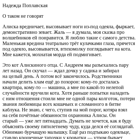
Надежда Поплавская
О таком не говорят
Алиска вредничает, высовывает ноги из-под одеяла, фыркает,
демонстративно зевает. Жаль — я думала, моя сказка про
волшебников ей понравится. Я люблю такие с самого детства.
Маленькая вредина театрально трёт кулачками глаза, прячется
под одеяло, высовывается, втихомолку поглядывает на кота.
Мне кажется, мохнатая морда ей подмигивает.
Это кот Алискиного отца. С Андреем мы разъехались пару
лет назад. Он скучал — ждал дочку у садика и забирал
на целый день. А потом всё закончилось. Родственники
начали делить хлам ещё до похорон: кому-то досталась
квартира, кому-то — машина, а мне по какой-то нелепой
случайности вручили кота. Хотя раньше попытки наладить
с ним отношения стоили мне не одной пары колготок, потери
звания любимицы всех кошачьих и сломанного в битве
каблука. Не знаю, с чего, ступив на мой порог, котяра взял
на себя почётные обязанности охранника Алисы. Он
старый — уже лет пятнадцать. Думать не хочется, как я буду
объяснять своему пят
илетн
ему чуду, куда делся её соглядатай.
Обнимаю бурчащую малышку. Ещё раз подтыкаю одеяльце,
ставлю крошечные тапочки у кроватки — утром бывает