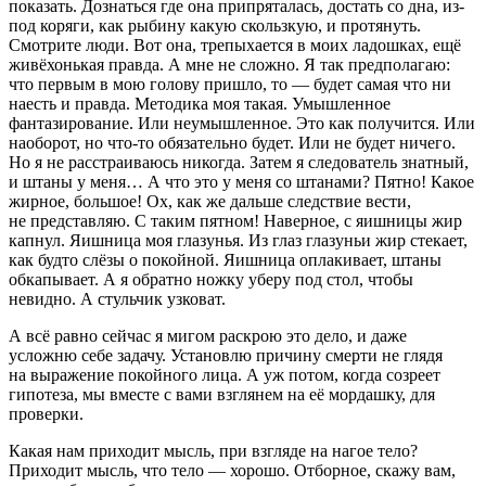
показать. Дознаться где она припряталась, достать со дна, из-
под коряги, как рыбину какую скользкую, и протянуть.
Смотрите люди. Вот она, трепыхается в моих ладошках, ещё
живёхонькая правда. А мне не сложно. Я так предполагаю:
что первым в мою голову пришло, то — будет самая что ни
наесть и правда. Методика моя такая. Умышленное
фантазирование. Или неумышленное. Это как получится. Или
наоборот, но что-то обязательно будет. Или не будет ничего.
Но я не расстраиваюсь никогда. Затем я следователь знатный,
и штаны у меня… А что это у меня со штанами? Пятно! Какое
жирное, большое! Ох, как же дальше следствие вести,
не представляю. С таким пятном! Наверное, с яишницы жир
капнул. Яишница моя глазунья. Из глаз глазуньи жир стекает,
как будто слёзы о покойной. Яишница оплакивает, штаны
обкапывает. А я обратно ножку уберу под стол, чтобы
невидно. А стульчик узковат.
А всё равно сейчас я мигом раскрою это дело, и даже
усложню себе задачу. Установлю причину смерти не глядя
на выражение покойного лица. А уж потом, когда созреет
гипотеза, мы вместе с вами взглянем на её мордашку, для
проверки.
Какая нам приходит мысль, при взгляде на нагое тело?
Приходит мысль, что тело — хорошо. Отборное, скажу вам,