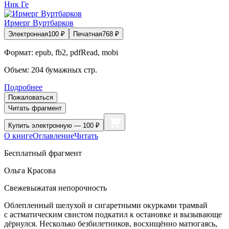
Ник Ге
Ирмерг Вуртбарков
Электронная
100
₽
Печатная
768
₽
Формат:
epub, fb2, pdfRead, mobi
Объем:
204
бумажных стр.
Подробнее
Пожаловаться
Читать фрагмент
Купить
электронную — 100 ₽
О книге
Оглавление
Читать
Бесплатный фрагмент
Ольга К
расов
а
Свежевыжатая непорочность
Облепленный шелухой и
сигар
етными окурками трамвай
с астматическим свистом подкатил к остановке и вызывающе
дёрнулся. Несколько безб
илетн
иков, восхищённо матюгаясь,