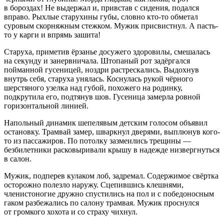
в бороздах! Не выдержал и, привстав с сидения, подался
вправо. Рыхлые старухины губы, словно кто-то обметал
суровым скорняжным стежком. Мужик присвистнул. А пасть-
то у карги и впрямь зашита!
Старуха, приметив ёрзанье досужего здоровилы, смешалась
на секунду и занервничала. Штопаный рот задёргался
пойманной гусеницей, ноздри растрескались. Выдохнув
внутрь себя, старуха унялась. Коснулась рукой чёрного
шерстяного узелка над губой, похожего на родинку,
подкрутила его, подтянув шов. Гусеница замерла ровной
горизонтальной линией.
Напольный динамик шепелявым детским голосом объявил
остановку. Трамвай замер, шваркнул дверями, выплюнув кого-
то из пассажиров. По потолку зазмеились трещины —
безб
илетн
ики расковыривали крышу в надежде низвергнуться
в салон.
Мужик, подперев кулаком лоб, задремал. Содержимое свёртка
осторожно полезло наружу. Сцепившись клешнями,
член
истоногие дружно спустились на пол и с победоносным
гаком разбежались по салону трамвая. Мужик проснулся
от громкого хохота и со страху чихнул.