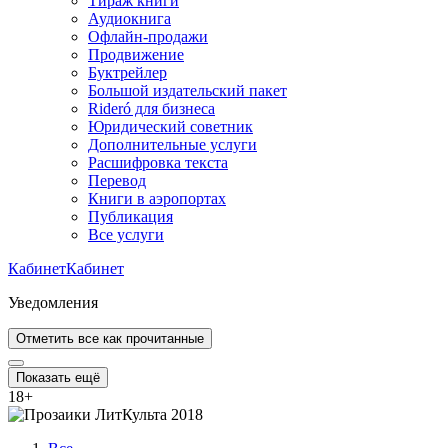
Тираж книги
Аудиокнига
Офлайн-продажи
Продвижение
Буктрейлер
Большой издательский пакет
Rideró для бизнеса
Юридический советник
Дополнительные услуги
Расшифровка текста
Перевод
Книги в аэропортах
Публикация
Все услуги
Кабинет
Кабинет
Уведомления
Отметить все как прочитанные
Показать ещё
18
+