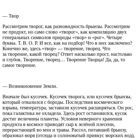
— Твор
Рассмотрим творог, как разновидность брынзы. Рассмотрим
не продукт, но само слово «творог», как компиляцию двух
генеральных символов природы «твор» и «рог». Четыре
буквы. Т. В. О. Р. И все, как на подбор! Что в них заключено?
Конечно же, здесь «твор» — творение, творец. Что
за творение, какой творец? Ответ насколько прост, настолько
и глубок. Творение, творец… Творение Творца! Да, да, то
самое творение.
— Возникновение Земли.
Вначале был кусочек. Кусочек творога, или кусочек брынзы,
который отвалился с бороды. Последствия космического
взрыва, температура, заставили кусочек расширяться. Он рос,
пока галактика не охладела. Здесь рост остановился, кусок
достиг величины планеты. Условия неверного хранения
продукта в космосе приводят сыр к зелёной плесени,
перерастающей во мхи и травы. Рассол, питавший брынзу,
образовал моря (отсюда и солоноватый привкус морских вод),