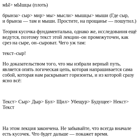
мЫ> мЫшцы (плоть)
брынза> сыр> мир> мы> мысли> мышцы> мыши (Где сыр,
и брынза — там и мыши. Простите, на прощанье — пошутил.)
Теория кусочка фундаментальна, однако же, исследования ещё
ведутся, поэтому текст этой лекции–он промежуточен, как
срез на сыре, он–сыроват. Чего уж там:
текст–сыр!
Но доказательством того, что мы избрали верный путь,
является опять логическая цепь, которая напрашивается сама
собой, которая нам раскрывает горизонты, и из которой сразу
ясно всё:
Текст> Сыр> Дыр> Бул> Щил> Убещур> Будущее> Некст>
Текст
На этом лекция закончена. Не забывайте, что всегда вначале
есть кусочек. Что будет дальше — покажет время.