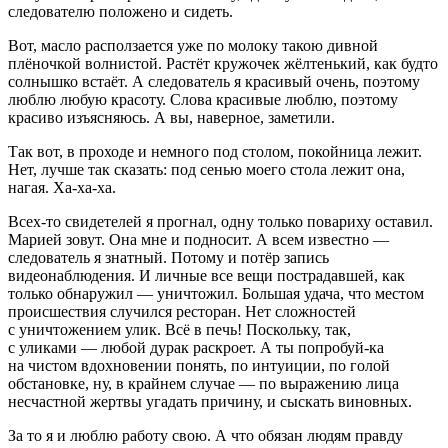
следователю положено и сидеть.
Вот, масло расползается уже по молоку такою дивной
плёночкой волнистой. Растёт кружочек жёлтенький, как будто
солнышко встаёт. А следователь я красивый очень, поэтому
люблю любую красоту. Слова красивые люблю, поэтому
красиво изъясняюсь. А вы, наверное, заметили.
Так вот, в проходе и немного под столом, покойница лежит.
Нет, лучше так сказать: под сенью моего стола лежит она,
нагая. Ха-ха-ха.
Всех-то свидетелей я прогнал, одну только повариху оставил.
Марией зовут. Она мне и подносит. А всем известно —
следователь я знатный. Потому и потёр запись
видеонаблюдения. И личные все вещи пострадавшей, как
только обнаружил — уничтожил. Большая удача, что местом
происшествия случился ресторан. Нет сложностей
с уничтожением улик. Всё в печь! Поскольку, так,
с уликами — любой дурак раскроет. А ты попробуй-ка
на чистом вдохновении понять, по интуиции, по голой
обстановке, ну, в крайнем случае — по выражению лица
несчастной жертвы угадать причину, и сыскать виновных.
За то я и люблю работу свою. А что обязан людям правду