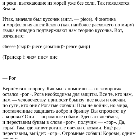
и реки, вытекающие из морей уже без соли. Так появляется
Земля.
Итак, вначале был кусочек (англ. — piece). Фонетика
и морфология английского (как наиболее расхожего по миру)
языка наглядно подтверждают нам теорию кусочка. Вот,
взгляните:
cheese (сыр)> piece (ломтик)> peace (мир)
(Транскр.): чиз> пис> пис
— Рог
Вернёмся к творогу. Как мы запомнили — от «творога»
остался «рог». Рога необходимы для защиты. Все те, кто нам,
нам — человечеству, приносят брынзу: все козы и овечки,
по сути, кто они? Рогатые собаки! Псы не войны, но мира,
поставленные защищать добро и брынзу. Вы спросите: ну
а коровы? Они — огромные собаки. Здесь отвлечёмся,
и переставим буквы в слове «рог», получим — «гор». Да,
горы! Там, где живут рогатые овечки с козами. Ещё раз
переставим, выйдет: «огр». Огромные собаки! Коровы, одним
словом.