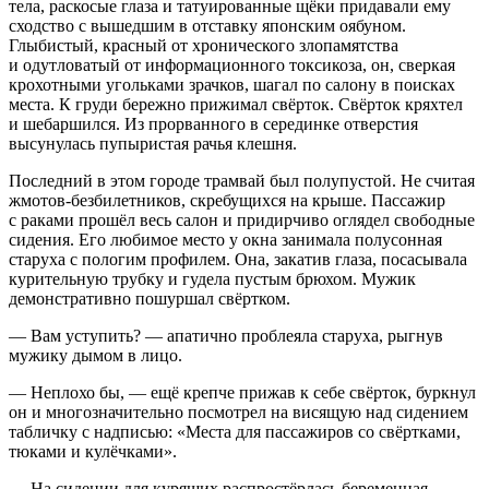
тела, раскосые глаза и татуированные щёки придавали ему
сходство с вышедшим в отставку японским оябуном.
Глыбистый, красный от хронического злопамятства
и одутловатый от информационного токсикоза, он, сверкая
крохотными угольками зрачков, шагал по салону в поисках
места. К груди бережно прижимал свёрток. Свёрток кряхтел
и шебаршился. Из прорванного в серединке отверстия
высунулась пупыристая рачья клешня.
Последний в этом городе трамвай был полупустой. Не считая
жмотов-безб
илетн
иков, скребущихся на крыше. Пассажир
с раками прошёл весь салон и придирчиво оглядел свободные
сидения. Его любимое место у окна занимала полусонная
старуха с пологим профилем. Она, закатив глаза, посасывала
курительную трубку и гудела пустым брюхом. Мужик
демонстративно пошуршал свёртком.
— Вам уступить? — апатично проблеяла старуха, рыгнув
мужику дымом в лицо.
— Неплохо бы, — ещё крепче прижав к себе свёрток, буркнул
он и многозначительно посмотрел на висящую над сидением
табличку с надписью: «Места для пассажиров со свёртками,
тюками и кулёчками».
— На сидении для курящих распростёрлась беременная.