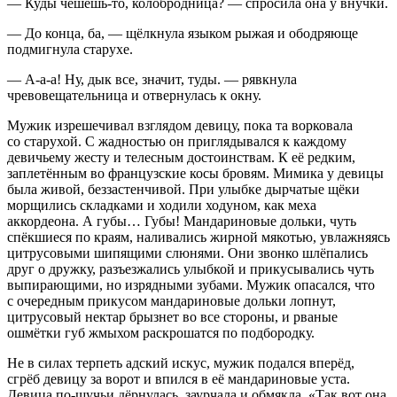
— Куды чешешь-то, колобродница? — спросила она у внучки.
— До конца, ба, — щёлкнула языком рыжая и ободряюще
подмигнула старухе.
— А-а-а! Ну, дык все, значит, туды. — рявкнула
чревовещательница и отвернулась к окну.
Мужик изрешечивал взглядом девицу, пока та ворковала
со старухой. С жадностью он приглядывался к каждому
девичьему жесту и телесным достоинствам. К её редким,
заплетённым во французские косы бровям. Мимика у девицы
была живой, беззастенчивой. При улыбке дырчатые щёки
морщились складками и ходили ходуном, как меха
аккордеона. А губы… Губы! Мандариновые дольки, чуть
спёкшиеся по краям, наливались жирной мякотью, увлажняясь
цитрусовыми шипящими слюнями. Они звонко шлёпались
друг о дружку, разъезжались улыбкой и прикусывались чуть
выпирающими, но изрядными зубами. Мужик опасался, что
с очередным прикусом мандариновые дольки лопнут,
цитрусовый нектар брызнет во все стороны, и рваные
ошмётки губ жмыхом раскрошатся по подбородку.
Не в силах терпеть адский искус, мужик подался вперёд,
сгрёб девицу за ворот и впился в её мандариновые уста.
Девица по-щучьи дёрнулась, заурчала и обмякла. «Так вот она