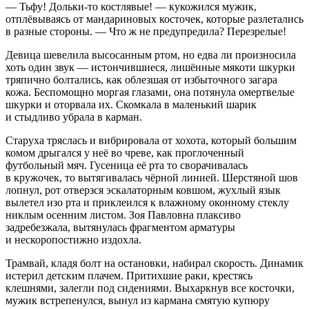
— Тьфу! Дольки-то костлявые! — кукожился мужик,
отплёвываясь от мандариновых косточек, которые разлетались
в разные стороны. — Что ж не предупредила? Перезрелые!
Девица шевелила высосанным ртом, но едва ли произносила
хоть один звук — истончившиеся, лишённые мякоти шкурки
тряпично болтались, как облезшая от избыточного загара
кожа. Беспомощно моргая глазами, она потянула омертвелые
шкурки и оторвала их. Скомкала в маленький шарик
и стыдливо убрала в карман.
Старуха тряслась и вибрировала от хохота, который большим
комом дрыгался у неё во чреве, как проглоченный
футбольный мяч. Гусеница её рта то сворачивалась
в кружочек, то вытягивалась чёрной линией. Шерстяной шов
лопнул, рот отверзся эскалаторным ковшом, жухлый язык
вылетел изо рта и приклеился к влажному оконному стеклу
никлым осенним листом. Зоя Павловна плаксиво
задребезжала, вытянулась фрагментом арматуры
и нескоропостижно издохла.
Трамвай, кладя болт на остановки, набирал скорость. Динамик
истерил детским плачем. Притихшие раки, крестясь
клешнями, залегли под сидениями. Выхаркнув все косточки,
мужик встрепенулся, вынул из кармана смятую купюру