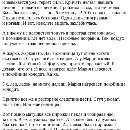
и задыхается уже, теряет силы. Кричать нельзя, дышать
нельзя — нальётся в лёгкие. Проблема в том, что нет воды.
Была бы здесь вода — она б не утонула! А без воды — опасно.
Никак не выплыть без воды! Одни движения руками
и ногами. И вот, извольте видеть, захлебнулась.
А никому не посоветую тонуть в пространстве или даже
в помещении, где нет воды. Насколько добрый я. Так, воздух
получается страшней любого океана.
А жарко, жарковато. Да? Покойница тут очень кстати
оказалась. От трупа всё же холодок. А у Марии взгляд
ласковый и тёплый. И фартучек, при том, оранжевый. Я
думаю, что от неё весь и нагрев идёт. Мария нагревает,
а покойница холодит. Ха-ха.
Эх, лёд, ледок, да много наледи, Мария нагревает, покойница
холодит.
Приятно всё же в ресторане следствие вести. Стул узковат,
но сытно. Или ещё яичницы?
Вот помню матушка всё пирожки пекла и собирала нас
за стол. Всех дружных братьев. А сколько было дружных
братьев нас? И не припомню. А сколько было пирожков?
А это помню, как сейчас. На противень влезало вот так вот