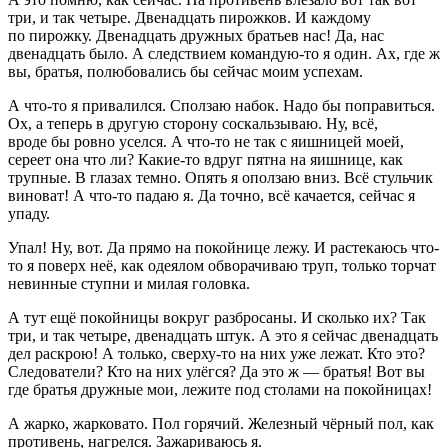
три, и так четыре. Двенадцать пирожков. И каждому
по пирожку. Двенадцать дружных братьев нас! Да, нас
двенадцать было. А следствием командую-то я один. Ах, где ж
вы, братья, полюбовались бы сейчас моим успехам.
А что-то я привалился. Сползаю набок. Надо бы поправиться.
Ох, а теперь в другую сторону соскальзываю. Ну, всё,
вроде бы ровно уселся. А что-то не так с яишницей моей,
сереет она что ли? Какие-то вдруг пятна на яишнице, как
трупные. В глазах темно. Опять я оползаю вниз. Всё стульчик
виноват! А что-то падаю я. Да точно, всё качается, сейчас я
упаду.
Упал! Ну, вот. Да прямо на покойнице лежу. И растекаюсь что-
то я поверх неё, как одеялом обворачиваю труп, только торчат
невинные ступни и милая головка.
А тут ещё покойницы вокруг разбросаны. И сколько их? Так
три, и так четыре, двенадцать штук. А это я сейчас двенадцать
дел раскрою! А только, сверху-то на них уже лежат. Кто это?
Следователи? Кто на них улёгся? Да это ж — братья! Вот вы
где братья дружные мои, лежите под столами на покойницах!
А жарко, жарковато. Пол горячий. Железный чёрный пол, как
противень, нагрелся. Зажариваюсь я.