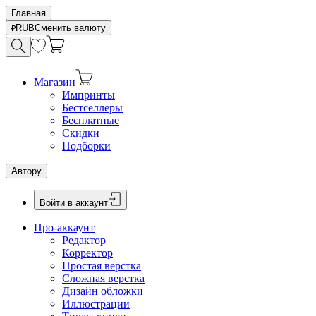
Главная
RUB
Сменить валюту
Магазин
Импринты
Бестселлеры
Бесплатные
Скидки
Подборки
Автору
Войти в аккаунт
Про-аккаунт
Редактор
Корректор
Простая верстка
Сложная верстка
Дизайн обложки
Иллюстрации