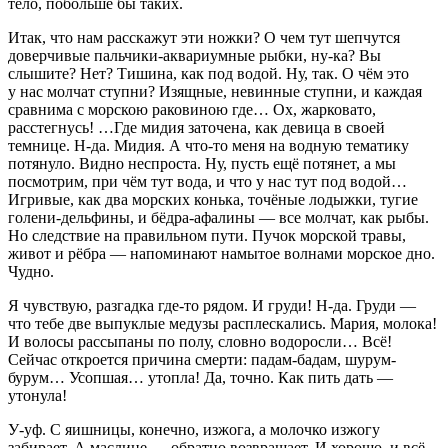
тело, побольше бы таких.
Итак, что нам расскажут эти ножки? О чем тут шепчутся
доверчивые пальчики-аквариумные рыбки, ну-ка? Вы
слышите? Нет? Тишина, как под водой. Ну, так. О чём это
у нас молчат ступни? Изящные, невинные ступни, и каждая
сравнима с морскою раковиною где… Ох, жарковато,
расстегнусь! …Где мидия заточена, как девица в своей
темнице. Н-да. Мидия. А что-то меня на водную тематику
потянуло. Видно неспроста. Ну, пусть ещё потянет, а мы
посмотрим, при чём тут вода, и что у нас тут под водой…
Игривые, как два морских конька, точёные лодыжки, тугие
голени-дельфины, и бёдра-афалины — все молчат, как рыбы.
Но следствие на правильном пути. Пучок морской травы,
живот и рёбра — напоминают намытое волнами морское дно.
Чудно.
Я чувствую, разгадка где-то рядом. И груди! Н-да. Груди —
что тебе две выпуклые медузы расплескались. Мария, молока!
И волосы рассыпаны по полу, словно водоросли… Всё!
Сейчас откроется причина смерти: падам-бадам, шурум-
бурум… Усопшая… утопла! Да, точно. Как пить дать —
утонула!
У-уф. С яишницы, конечно, изжога, а молочко изжогу
забирает. А маслице — обратно возвращает. И хорошо, и всё,