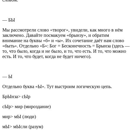
— БЫ
Мы рассмотрели слово «творог», увидели, как много в нём
заключено. Давайте посмакуем «брынзу», и обратим
внимание на буквы «б» и «ы». Их сочетание даёт нам слово
«быть». Отдельно «Б»: Бог = Бесконечность = Брынза (здесь —
то, что было, когда и не было, и то, что есть. И то, что можно
есть. И то, что будет, когда не будет ничего).
— Ы
Отдельно буква «Ы». Тут выстроим логическую цепь.
БрЫнза> сЫр
сЫр> мир (мироздание)
мир> мЫ (люди)
мЫ> мЫсли (разум)