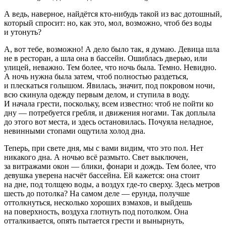
А ведь, наверное, найдётся кто-нибудь такой из вас дотошный,
который спросит: но, как это, мол, возможно, чтоб без воды
и утонуть?
А, вот тебе, возможно! А дело было так, я думаю. Девица шла
не в ресторан, а шла она в бассейн. Ошиблась дверью, или
улицей, неважно. Тем более, что ночь была. Темно. Невидно.
А ночь нужна была затем, чтоб полностью раздеться,
и плескаться голышом. Явилась, значит, под покровом ночи,
всю скинула одежду первым делом, и ступила в воду.
И начала грести, поскольку, всем известно: чтоб не пойти ко
дну — потребуется гребля, и движения ногами. Так доплыла
до этого вот места, и здесь остановилась. Почуяла неладное,
невинными стопами ощутила холод дна.
Теперь, при свете дня, мы с вами видим, что это пол. Нет
никакого дна. А ночью всё размыто. Свет выключен,
за витражами окон — блики, фонари и дождь. Тем более, что
девушка уверена насчёт бассейна. Ей кажется: она стоит
на дне, под толщею воды, а воздух где-то сверху. Здесь метров
шесть до потолка? На самом деле — ерунда, получше
оттолкнуться, несколько хороших взмахов, и выйдешь
на поверхность, воздуха глотнуть под потолком. Она
отталкивается, опять пытается грести и вынырнуть,