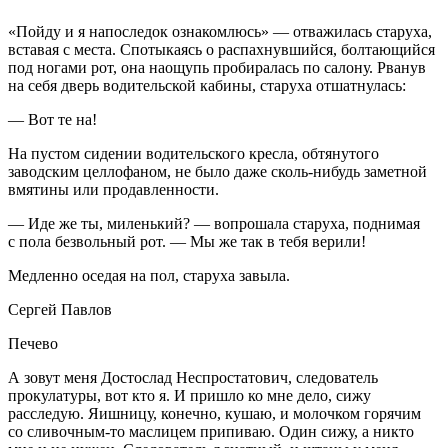
«Пойду и я напоследок ознакомлюсь» — отважилась старуха,
вставая с места. Спотыкаясь о распахнувшийся, болтающийся
под ногами рот, она наощупь пробиралась по салону. Рванув
на себя дверь водительской кабины, старуха отшатнулась:
— Вот те на!
На пустом сидении водительского кресла, обтянутого
заводским целлофаном, не было даже сколь-нибудь заметной
вмятины или продавленности.
— Иде же ты, миленький? — вопрошала старуха, поднимая
с пола безвольный рот. — Мы же так в тебя верили!
Медленно оседая на пол, старуха завыла.
Сергей Павлов
Печево
А зовут меня Достослад Неспростатович, следователь
прокулатуры, вот кто я. И пришло ко мне дело, сижу
расследую. Яишницу, конечно, кушаю, и молочком горячим
со сливочным-то маслицем припиваю. Один сижу, а никто